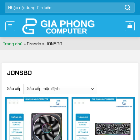
Bỏ
TÌM
qua
KIẾM:
nội
dung
Trang chủ
»
Brands
»
JONSBO
JONSBO
Sắp xếp: