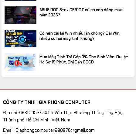
ASUS ROG Strix G531GT cũ có còn đáng mua
năm 2026?
Có nên cài lại Win nhiều lần không? Cài Win
nhiều có hại máy tính không?
Mua Máy Tính Trả Góp 0% Cho Sinh Viên: Duyệt
Hồ Sơ 15 Phút, Chỉ Cần CCCD
CÔNG TY TNHH GIA PHONG COMPUTER
Địa chỉ ĐKKD: 153/24 Lê Văn Thọ, Phường Thông Tây Hội,
Thành phố Hồ Chí Minh, Việt Nam
Email: Giaphongcomputer990976@gmail.com