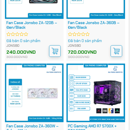
Fan Case Jonsbo ZA-120B –
Fan Case Jonsbo ZA-360B –
Đen/Black
Đen/Black
Đã bán 0 sản phẩm
Đã bán 0 sản phẩm
Được
Được
xếp
xếp
JONSBO
JONSBO
hạng
hạng
Giá
Giá
240.000
VND
Giá
Giá
720.000
VND
0
0
gốc
hiện
gốc
hiện
300.000
VND
900.000
VND
5
5
là:
tại
là:
tại
300.000VND.
là:
900.000VND.
là:
sao
sao
240.000VND.
720.000VND.
Fan Case Jonsbo ZA-360W –
PC Gaming AMD R7 5700X +