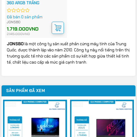
360 ARGB TRẮNG
Đã bán 0 sản phẩm
Được
xếp
JONSBO
hạng
Giá
Giá
1.719.000
VND
0
gốc
hiện
2.145.000
VND
5
là:
tại
2.145.000VND.
là:
sao
1.719.000VND.
JONSBO
là một công ty sản xuất phần cứng máy tính của Trung
Quốc, được thành lập vào năm 2010. Công ty này nổi tiếng trên thị
trường quốc tế nhờ các sản phẩm có sự kết hợp giữa thiết kế tinh
tế, chất liệu cao cấp và mức giá cạnh tranh.
SẢN PHẨM ĐÃ XEM