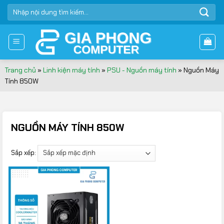
Bỏ
TÌM
qua
KIẾM:
nội
dung
Trang chủ
»
Linh kiện máy tính
»
PSU - Nguồn máy tính
»
Nguồn Máy
Tính 850W
NGUỒN MÁY TÍNH 850W
Sắp xếp: