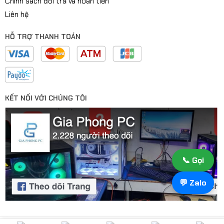
Chính sách đổi trả và hoàn tiền
Liên hệ
HỖ TRỢ THANH TOÁN
KẾT NỐI VỚI CHÚNG TÔI
📞 Gọi
💬 Zalo