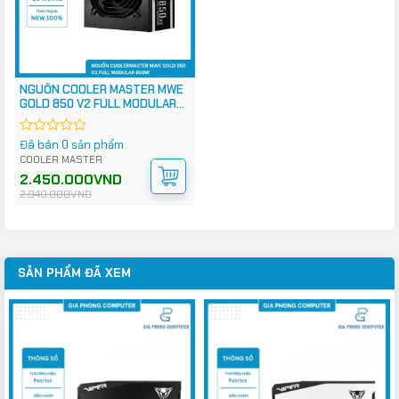
NGUỒN COOLER MASTER MWE
GOLD 850 V2 FULL MODULAR
850W
Đã bán 0 sản phẩm
Được
xếp
COOLER MASTER
hạng
Giá
Giá
2.450.000
VND
0
gốc
hiện
2.940.000
VND
5
là:
tại
2.940.000VND.
là:
sao
2.450.000VND.
SẢN PHẨM ĐÃ XEM