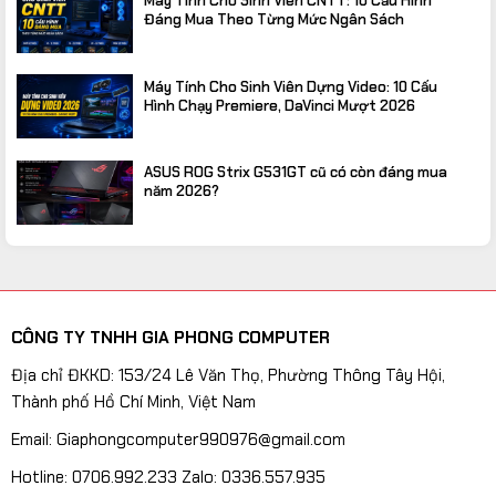
Máy Tính Cho Sinh Viên CNTT: 10 Cấu Hình
Đáng Mua Theo Từng Mức Ngân Sách
Máy Tính Cho Sinh Viên Dựng Video: 10 Cấu
Hình Chạy Premiere, DaVinci Mượt 2026
ASUS ROG Strix G531GT cũ có còn đáng mua
năm 2026?
CÔNG TY TNHH GIA PHONG COMPUTER
Địa chỉ ĐKKD: 153/24 Lê Văn Thọ, Phường Thông Tây Hội,
Thành phố Hồ Chí Minh, Việt Nam
Email: Giaphongcomputer990976@gmail.com
Hotline: 0706.992.233 Zalo: 0336.557.935