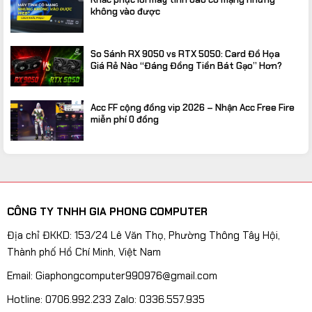
không vào được
So Sánh RX 9050 vs RTX 5050: Card Đồ Họa
Giá Rẻ Nào “Đáng Đồng Tiền Bát Gạo” Hơn?
Acc FF cộng đồng vip 2026 – Nhận Acc Free Fire
miễn phí 0 đồng
CÔNG TY TNHH GIA PHONG COMPUTER
Địa chỉ ĐKKD: 153/24 Lê Văn Thọ, Phường Thông Tây Hội,
Thành phố Hồ Chí Minh, Việt Nam
Email: Giaphongcomputer990976@gmail.com
Hotline: 0706.992.233 Zalo: 0336.557.935