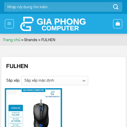
Bỏ
TÌM
qua
KIẾM:
nội
dung
Trang chủ
»
Brands
»
FULHEN
FULHEN
Sắp xếp: