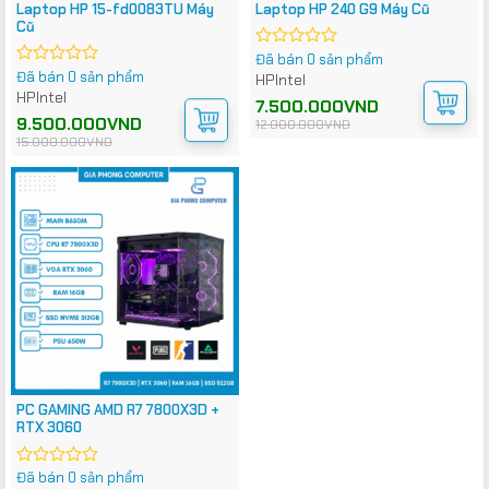
Laptop HP 15-fd0083TU Máy
Laptop HP 240 G9 Máy Cũ
Cũ
Đã bán 0 sản phẩm
Được
Đã bán 0 sản phẩm
xếp
Được
HP
Intel
hạng
xếp
HP
Intel
Giá
Giá
7.500.000
VND
0
hạng
gốc
hiện
Giá
Giá
9.500.000
VND
12.000.000
VND
5
0
là:
tại
gốc
hiện
15.000.000
VND
sao
5
12.000.000VND.
là:
là:
tại
7.500.000VND.
sao
15.000.000VND.
là:
9.500.000VND.
PC GAMING AMD R7 7800X3D +
RTX 3060
Đã bán 0 sản phẩm
Được