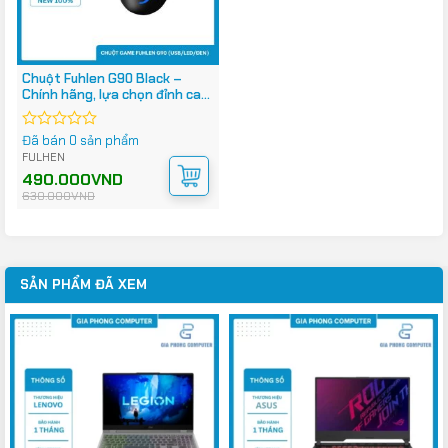
Chuột Fuhlen G90 Black –
Chính hãng, lựa chọn đỉnh cao
cho game thủ
Đã bán 0 sản phẩm
Được
xếp
FULHEN
hạng
Giá
Giá
490.000
VND
0
gốc
hiện
630.000
VND
5
là:
tại
630.000VND.
là:
sao
490.000VND.
SẢN PHẨM ĐÃ XEM