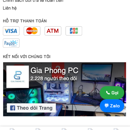
Chính sách đổi trả và hoàn tiền
Liên hệ
HỖ TRỢ THANH TOÁN
KẾT NỐI VỚI CHÚNG TÔI
📞 Gọi
💬 Zalo