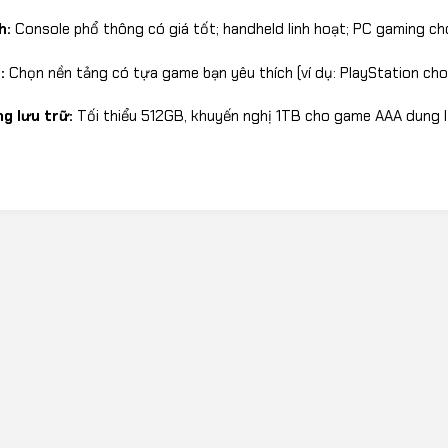
h:
Console phổ thông có giá tốt; handheld linh hoạt; PC gaming ch
:
Chọn nền tảng có tựa game bạn yêu thích (ví dụ: PlayStation cho
g lưu trữ:
Tối thiểu 512GB, khuyến nghị 1TB cho game AAA dung l