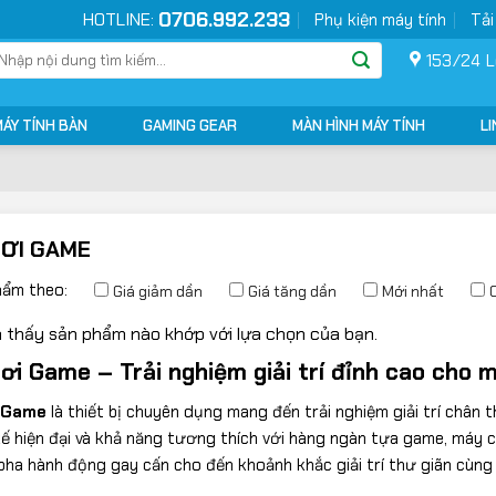
0706.992.233
HOTLINE:
Phụ kiện máy tính
Tải
ìm
153/24 L
ếm:
MÁY TÍNH BÀN
GAMING GEAR
MÀN HÌNH MÁY TÍNH
LI
ƠI GAME
hẩm theo:
Giá giảm dần
Giá tăng dần
Mới nhất
 thấy sản phẩm nào khớp với lựa chọn của bạn.
ơi Game – Trải nghiệm giải trí đỉnh cao cho 
 Game
là thiết bị chuyên dụng mang đến trải nghiệm giải trí chân
kế hiện đại và khả năng tương thích với hàng ngàn tựa game, máy 
ha hành động gay cấn cho đến khoảnh khắc giải trí thư giãn cùng 