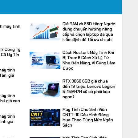
Giá RAM và SSD tăng: Người
h máy tính
dùng chuyển hướng nâng
cấp và chọn laptop đã qua
kiểm định để tối ưu chi phí
ì? Công Ty
Cách Restart Máy Tính Khi
 Cũ Uy Tín
Bị Treo: 6 Cách Xử Lý Từ
Nhẹ Đến Nặng, Ai Cũng Làm
Được
máy tính
 Tân giá
RTX 3060 6GB giá chưa
đến 19 triệu: Lenovo Legion
5-15IAH7H cũ có phải kèo
máy tính
ngon?
Phú giá cao
Máy Tính Cho Sinh Viên
CNTT: 10 Cấu Hình Đáng
máy tính
Mua Theo Từng Mức Ngân
ình giá
Sách