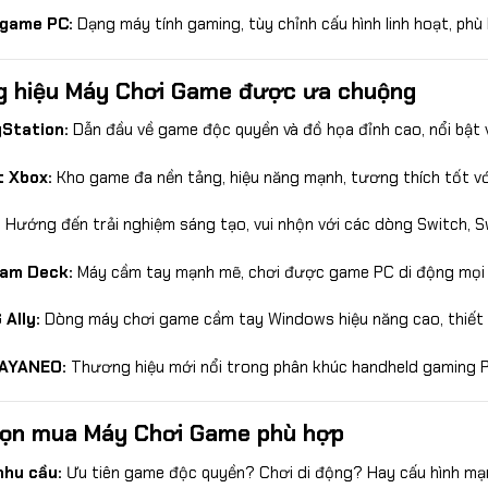
 game PC:
Dạng máy tính gaming, tùy chỉnh cấu hình linh hoạt, phù
 hiệu Máy Chơi Game được ưa chuộng
Station:
Dẫn đầu về game độc quyền và đồ họa đỉnh cao, nổi bật 
 Xbox:
Kho game đa nền tảng, hiệu năng mạnh, tương thích tốt vớ
:
Hướng đến trải nghiệm sáng tạo, vui nhộn với các dòng Switch, S
eam Deck:
Máy cầm tay mạnh mẽ, chơi được game PC di động mọi l
Ally:
Dòng máy chơi game cầm tay Windows hiệu năng cao, thiết 
AYANEO:
Thương hiệu mới nổi trong phân khúc handheld gaming P
ọn mua Máy Chơi Game phù hợp
nhu cầu:
Ưu tiên game độc quyền? Chơi di động? Hay cấu hình mạ