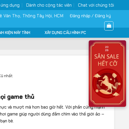
 ứng dụng
Dành cho cộng tác viên
Chat với chúng tôi
ê Văn Thọ, Thông Tây Hội, HCM
Đăng nhập / Đăng ký
NH KIỆN MÁY TÍNH
XÂY DỰNG CẤU HÌNH PC
Cũ nhất
mọi game thủ
 thực và mượt mà hơn bao giờ hết. Với phần cứng mạnh
chơi game giúp người dùng đắm chìm vào thế giới ảo –
bạn bè.