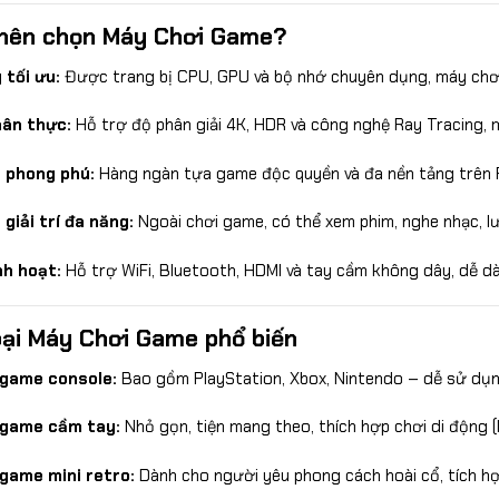
 nên chọn Máy Chơi Game?
 tối ưu:
Được trang bị CPU, GPU và bộ nhớ chuyên dụng, máy chơi
ân thực:
Hỗ trợ độ phân giải 4K, HDR và công nghệ Ray Tracing, m
 phong phú:
Hàng ngàn tựa game độc quyền và đa nền tảng trên P
giải trí đa năng:
Ngoài chơi game, có thể xem phim, nghe nhạc, l
nh hoạt:
Hỗ trợ WiFi, Bluetooth, HDMI và tay cầm không dây, dễ dà
oại Máy Chơi Game phổ biến
 game console:
Bao gồm PlayStation, Xbox, Nintendo – dễ sử dụng
 game cầm tay:
Nhỏ gọn, tiện mang theo, thích hợp chơi di động (
game mini retro:
Dành cho người yêu phong cách hoài cổ, tích hợ