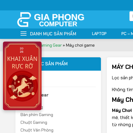
Bỏ
qua
T
nội
ki
dung
DANH MỤC SẢN PHẨM
LAPTOP
PC – 
Trang chủ
»
Gaming Gear
»
Máy chơi game
DANH MỤC SẢN PHẨM
MÁY CH
Lọc sản p
Camera
Không tìm
Gaming Gear
Máy Ch
Bàn Gaming
Máy Chơi
Bàn phím Gaming
mẽ, thiết 
Chuột Gaming
từ những p
Chuột Văn Phòng