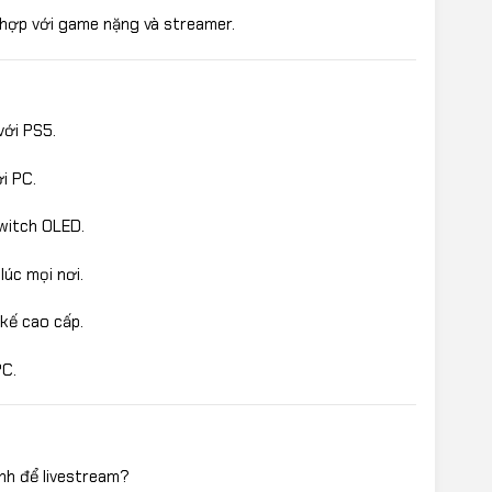
 hợp với game nặng và streamer.
với PS5.
i PC.
witch OLED.
úc mọi nơi.
kế cao cấp.
C.
nh để livestream?