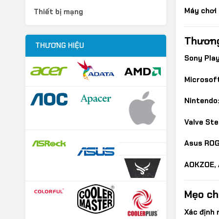
Máy chơi
Thiết bị mạng
Thương
THƯƠNG HIỆU
Sony Play
Microsoft
Nintendo
Valve St
Asus ROG 
AOKZOE, 
Mẹo ch
Xác định 