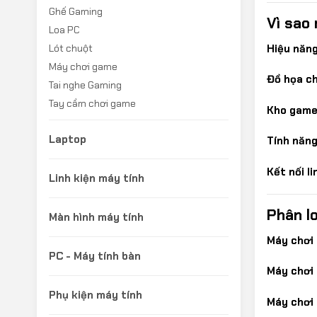
Ghế Gaming
Vì sao
Loa PC
Hiệu năng
Lót chuột
Máy chơi game
Đồ họa ch
Tai nghe Gaming
Tay cầm chơi game
Kho game
Laptop
Tính năng 
Kết nối li
Linh kiện máy tính
Phân l
Màn hình máy tính
Máy chơi
PC - Máy tính bàn
Máy chơi
Phụ kiện máy tính
Máy chơi 