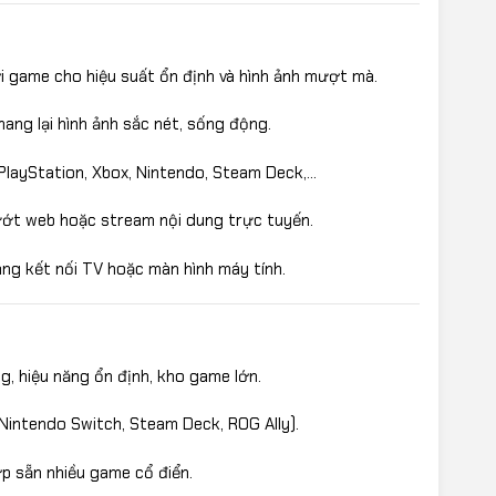
 game cho hiệu suất ổn định và hình ảnh mượt mà.
ang lại hình ảnh sắc nét, sống động.
layStation, Xbox, Nintendo, Steam Deck,…
ướt web hoặc stream nội dung trực tuyến.
ng kết nối TV hoặc màn hình máy tính.
, hiệu năng ổn định, kho game lớn.
Nintendo Switch, Steam Deck, ROG Ally).
p sẵn nhiều game cổ điển.