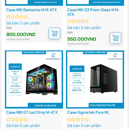
Case MIK Barbatos M M-ATX
Case MIK G3 Prism Glass M M-
ATK
Đã bán 0 sản phẩm
Được
xếp
Đã bán 0 sản phẩm
Được
MIK
hạng
xếp
MIK
Giá
Giá
900.000
VND
0
hạng
gốc
hiện
Giá
Giá
550.000
VND
1.080.000
VND
5
là:
tại
0
gốc
hiện
660.000
VND
1.080.000VND.
là:
sao
5
là:
tại
900.000VND.
660.000VND.
là:
sao
550.000VND.
Case MIK G7 Led Strip M-ATX
Case Xigmatek Pura ML
Đã bán 0 sản phẩm
Đã bán 0 sản phẩm
Được
Được