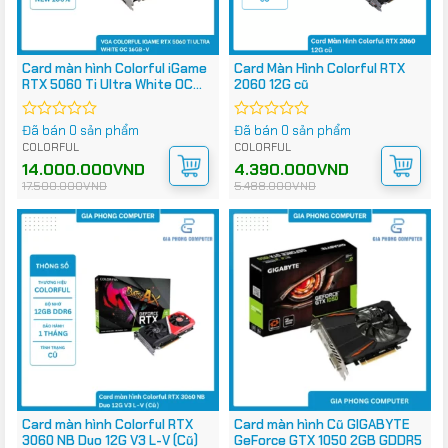
Card màn hình Colorful iGame
Card Màn Hình Colorful RTX
RTX 5060 Ti Ultra White OC
2060 12G cũ
16GB-V
Đã bán 0 sản phẩm
Đã bán 0 sản phẩm
Được
Được
xếp
xếp
COLORFUL
COLORFUL
hạng
hạng
Giá
Giá
14.000.000
VND
Giá
Giá
4.390.000
VND
0
0
gốc
hiện
gốc
hiện
17.500.000
VND
5.488.000
VND
5
5
là:
tại
là:
tại
17.500.000VND.
là:
5.488.000VND.
là:
sao
sao
14.000.000VND.
4.390.000VND.
Card màn hình Colorful RTX
Card màn hình Cũ GIGABYTE
3060 NB Duo 12G V3 L-V (Cũ)
GeForce GTX 1050 2GB GDDR5