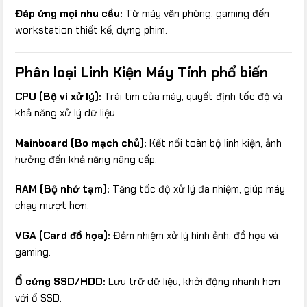
Đáp ứng mọi nhu cầu:
Từ máy văn phòng, gaming đến
workstation thiết kế, dựng phim.
Phân loại Linh Kiện Máy Tính phổ biến
CPU (Bộ vi xử lý):
Trái tim của máy, quyết định tốc độ và
khả năng xử lý dữ liệu.
Mainboard (Bo mạch chủ):
Kết nối toàn bộ linh kiện, ảnh
hưởng đến khả năng nâng cấp.
RAM (Bộ nhớ tạm):
Tăng tốc độ xử lý đa nhiệm, giúp máy
chạy mượt hơn.
VGA (Card đồ họa):
Đảm nhiệm xử lý hình ảnh, đồ họa và
gaming.
Ổ cứng SSD/HDD:
Lưu trữ dữ liệu, khởi động nhanh hơn
với ổ SSD.