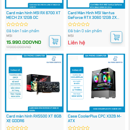
Card màn hình MSI RX 6700 XT
Card Màn Hình MSI Ventus
MECH 2X 12GB OC
GeForce RTX 3060 12GB 2X
(Cũ)
Đã bán 1 sản phẩm
Đã bán 0 sản phẩm
Được
Được
xếp
xếp
MSI
MSI
hạng
hạng
Giá
Giá
15.990.000
VND
Liên hệ
0
0
gốc
hiện
17.000.000
VND
5
5
là:
tại
17.000.000VND.
là:
sao
sao
15.990.000VND.
Card màn hình RX5500 XT 8GB
Case CoolerPlus CPC X32B M-
XE GDDR6
ATX