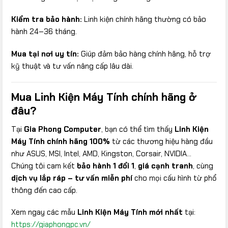
Kiểm tra bảo hành:
Linh kiện chính hãng thường có bảo
hành 24–36 tháng.
Mua tại nơi uy tín:
Giúp đảm bảo hàng chính hãng, hỗ trợ
kỹ thuật và tư vấn nâng cấp lâu dài.
Mua Linh Kiện Máy Tính chính hãng ở
đâu?
Tại
Gia Phong Computer
, bạn có thể tìm thấy
Linh Kiện
Máy Tính chính hãng 100%
từ các thương hiệu hàng đầu
như ASUS, MSI, Intel, AMD, Kingston, Corsair, NVIDIA…
Chúng tôi cam kết
bảo hành 1 đổi 1
,
giá cạnh tranh
, cùng
dịch vụ lắp ráp – tư vấn miễn phí
cho mọi cấu hình từ phổ
thông đến cao cấp.
Xem ngay các mẫu
Linh Kiện Máy Tính mới nhất
tại:
https://giaphongpc.vn/