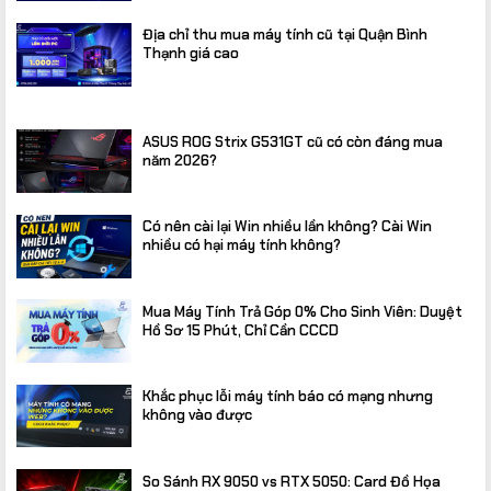
Địa chỉ thu mua máy tính cũ tại Quận Bình
Thạnh giá cao
ASUS ROG Strix G531GT cũ có còn đáng mua
năm 2026?
Có nên cài lại Win nhiều lần không? Cài Win
nhiều có hại máy tính không?
Mua Máy Tính Trả Góp 0% Cho Sinh Viên: Duyệt
Hồ Sơ 15 Phút, Chỉ Cần CCCD
Khắc phục lỗi máy tính báo có mạng nhưng
không vào được
So Sánh RX 9050 vs RTX 5050: Card Đồ Họa