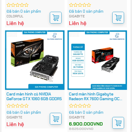
Đã bán 0 sản phẩm
Đã bán 0 sản phẩm
Được
Được
xếp
xếp
COLORFUL
GIGABYTE
hạng
hạng
Liên hệ
Liên hệ
0
0
5
5
sao
sao
Card màn hình cũ NVIDIA
Card màn hình Gigabyte
GeForce GTX 1060 6GB GDDR5
Radeon RX 7600 Gaming OC
8GB GDDR6
Đã bán 0 sản phẩm
Đã bán 0 sản phẩm
Được
Được
xếp
xếp
GIGABYTE
GIGABYTE
hạng
hạng
Liên hệ
Giá
Giá
6.900.000
VND
0
0
gốc
hiện
8.625.000
VND
5
5
là:
tại