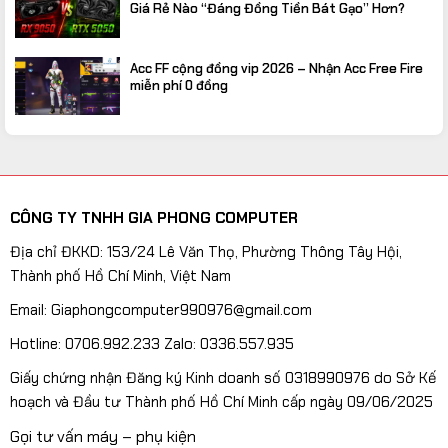
Giá Rẻ Nào “Đáng Đồng Tiền Bát Gạo” Hơn?
Acc FF cộng đồng vip 2026 – Nhận Acc Free Fire
miễn phí 0 đồng
CÔNG TY TNHH GIA PHONG COMPUTER
Địa chỉ ĐKKD: 153/24 Lê Văn Thọ, Phường Thông Tây Hội,
Thành phố Hồ Chí Minh, Việt Nam
Email: Giaphongcomputer990976@gmail.com
Hotline: 0706.992.233 Zalo: 0336.557.935
Giấy chứng nhận Đăng ký Kinh doanh số 0318990976 do Sở Kế
hoạch và Đầu tư Thành phố Hồ Chí Minh cấp ngày 09/06/2025
Gọi tư vấn máy – phụ kiện