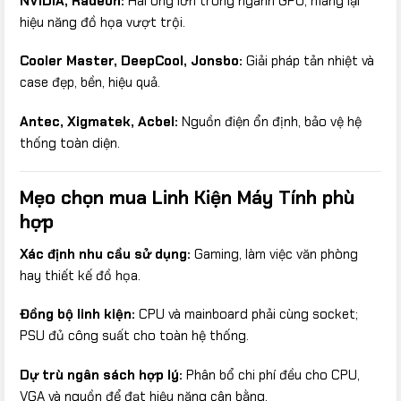
NVIDIA, Radeon:
Hai ông lớn trong ngành GPU, mang lại
hiệu năng đồ họa vượt trội.
Cooler Master, DeepCool, Jonsbo:
Giải pháp tản nhiệt và
case đẹp, bền, hiệu quả.
Antec, Xigmatek, Acbel:
Nguồn điện ổn định, bảo vệ hệ
thống toàn diện.
Mẹo chọn mua Linh Kiện Máy Tính phù
hợp
Xác định nhu cầu sử dụng:
Gaming, làm việc văn phòng
hay thiết kế đồ họa.
Đồng bộ linh kiện:
CPU và mainboard phải cùng socket;
PSU đủ công suất cho toàn hệ thống.
Dự trù ngân sách hợp lý:
Phân bổ chi phí đều cho CPU,
VGA và nguồn để đạt hiệu năng cân bằng.