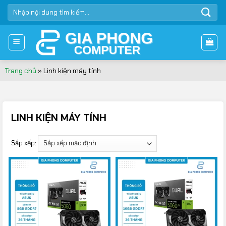
Bỏ
TÌM
qua
KIẾM:
nội
dung
Trang chủ
»
Linh kiện máy tính
LINH KIỆN MÁY TÍNH
Sắp xếp: