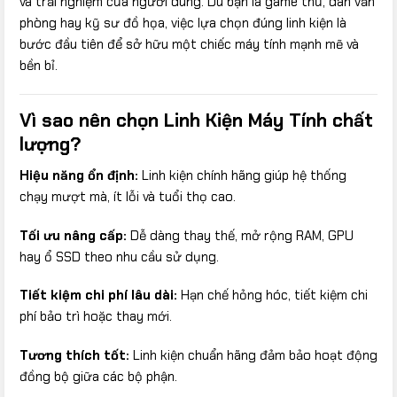
và trải nghiệm của người dùng. Dù bạn là game thủ, dân văn
phòng hay kỹ sư đồ họa, việc lựa chọn đúng linh kiện là
bước đầu tiên để sở hữu một chiếc máy tính mạnh mẽ và
bền bỉ.
Vì sao nên chọn Linh Kiện Máy Tính chất
lượng?
Hiệu năng ổn định:
Linh kiện chính hãng giúp hệ thống
chạy mượt mà, ít lỗi và tuổi thọ cao.
Tối ưu nâng cấp:
Dễ dàng thay thế, mở rộng RAM, GPU
hay ổ SSD theo nhu cầu sử dụng.
Tiết kiệm chi phí lâu dài:
Hạn chế hỏng hóc, tiết kiệm chi
phí bảo trì hoặc thay mới.
Tương thích tốt:
Linh kiện chuẩn hãng đảm bảo hoạt động
đồng bộ giữa các bộ phận.