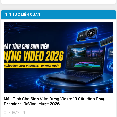
34.668.000VND.
là:
24.450.000VND.
TIN TỨC LIÊN QUAN
Máy Tính Cho Sinh Viên Dựng Video: 10 Cấu Hình Chạy
Premiere, DaVinci Mượt 2026
06/08/2026