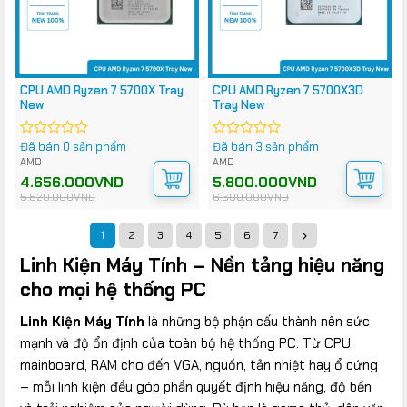
CPU AMD Ryzen 7 5700X Tray
CPU AMD Ryzen 7 5700X3D
New
Tray New
Đã bán 0 sản phẩm
Đã bán 3 sản phẩm
Được
Được
xếp
xếp
AMD
AMD
hạng
hạng
Giá
Giá
4.656.000
VND
Giá
Giá
5.800.000
VND
0
0
gốc
hiện
gốc
hiện
5.820.000
VND
6.600.000
VND
5
5
là:
tại
là:
tại
5.820.000VND.
là:
6.600.000VND.
là:
sao
sao
4.656.000VND.
5.800.000VND.
1
2
3
4
5
6
7
Linh Kiện Máy Tính – Nền tảng hiệu năng
cho mọi hệ thống PC
Linh Kiện Máy Tính
là những bộ phận cấu thành nên sức
mạnh và độ ổn định của toàn bộ hệ thống PC. Từ CPU,
mainboard, RAM cho đến VGA, nguồn, tản nhiệt hay ổ cứng
– mỗi linh kiện đều góp phần quyết định hiệu năng, độ bền