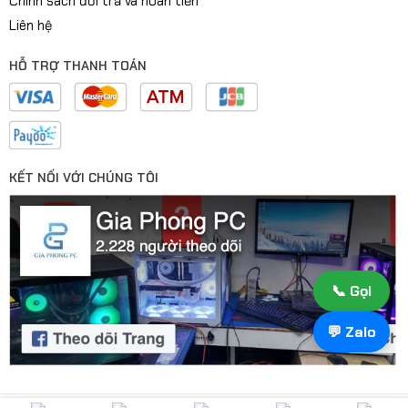
Chính sách đổi trả và hoàn tiền
Liên hệ
HỖ TRỢ THANH TOÁN
KẾT NỐI VỚI CHÚNG TÔI
📞 Gọi
💬 Zalo