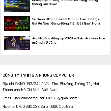
không vào được
So Sánh RX 9050 vs RTX 5050: Card Đồ Họa
Giá Rẻ Nào “Đáng Đồng Tiền Bát Gạo” Hơn?
Acc FF cộng đồng vip 2026 – Nhận Acc Free Fire
miễn phí 0 đồng
CÔNG TY TNHH GIA PHONG COMPUTER
Địa chỉ ĐKKD: 153/24 Lê Văn Thọ, Phường Thông Tây Hội,
Thành phố Hồ Chí Minh, Việt Nam
Email: Giaphongcomputer990976@gmail.com
Hotline: 0706.992.233 Zalo: 0336.557.935