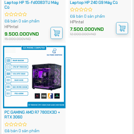
Laptop HP 15-fd0083TU Máy
Laptop HP 240 G9 Máy Cũ
Cũ
Đã bán 0 sản phẩm
Được
Đã bán 0 sản phẩm
xếp
Được
HP
Intel
hạng
xếp
HP
Intel
Giá
Giá
7.500.000
VND
0
hạng
gốc
hiện
Giá
Giá
9.500.000
VND
12.000.000
VND
5
0
là:
tại
gốc
hiện
15.000.000
VND
sao
5
12.000.000VND.
là:
là:
tại
7.500.000VND.
sao
15.000.000VND.
là:
9.500.000VND.
PC GAMING AMD R7 7800X3D +
RTX 3060
Đã bán 0 sản phẩm
Được