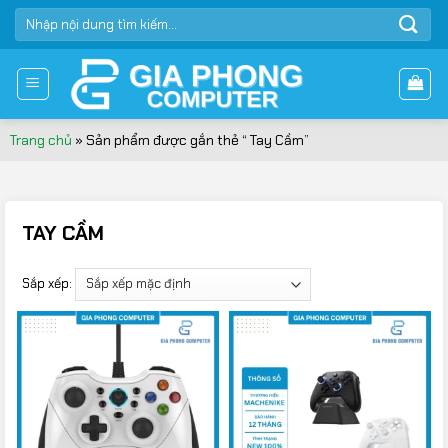
Bỏ
TÌM
qua
KIẾM:
nội
dung
Trang chủ
»
Sản phẩm được gắn thẻ “ Tay Cầm”
TAY CẦM
Sắp xếp: