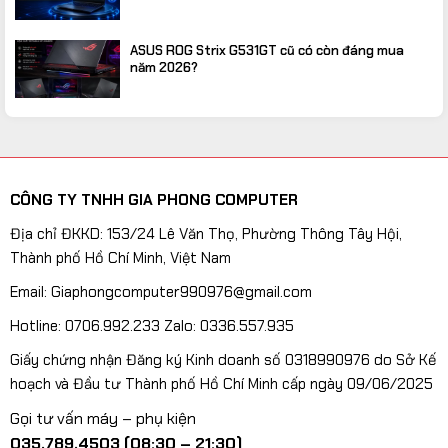
ASUS ROG Strix G531GT cũ có còn đáng mua
năm 2026?
CÔNG TY TNHH GIA PHONG COMPUTER
Địa chỉ ĐKKD: 153/24 Lê Văn Thọ, Phường Thông Tây Hội,
Thành phố Hồ Chí Minh, Việt Nam
Email: Giaphongcomputer990976@gmail.com
Hotline: 0706.992.233 Zalo: 0336.557.935
Giấy chứng nhận Đăng ký Kinh doanh số 0318990976 do Sở Kế
hoạch và Đầu tư Thành phố Hồ Chí Minh cấp ngày 09/06/2025
Gọi tư vấn máy – phụ kiện
035.789.4503 (08:30 – 21:30)