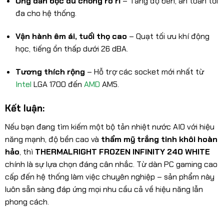
Ống dẫn bọc dù chống rò rỉ
– Tăng độ bền, an toàn tối
đa cho hệ thống.
Vận hành êm ái, tuổi thọ cao
– Quạt tối ưu khí động
học, tiếng ồn thấp dưới 26 dBA.
Tương thích rộng
– Hỗ trợ các socket mới nhất từ
Intel
LGA 1700 đến
AMD
AM5.
Kết luận:
Nếu bạn đang tìm kiếm một bộ tản nhiệt nước AIO với hiệu
năng mạnh, độ bền cao và
thẩm mỹ trắng tinh khôi hoàn
hảo
, thì
THERMALRIGHT FROZEN INFINITY 240 WHITE
chính là sự lựa chọn đáng cân nhắc. Từ dàn PC gaming cao
cấp đến hệ thống làm việc chuyên nghiệp – sản phẩm này
luôn sẵn sàng đáp ứng mọi nhu cầu cả về hiệu năng lẫn
phong cách.