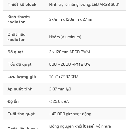
Thiết kế block
Hình trụ lõi năng lượng, LED ARGB 360°
Kích thước
277mm x 120mm x 27mm
radiator
Chất liệu
Nhôm (Aluminum)
radiator
Số quạt
2 x 120mm ARGB PWM
Tốc độ quạt
600 ~ 2000 RPM ±10%
Lưu lượng gió
Tối đa 72.37 CFM
Áp suất tĩnh
2.87 mmH₂O
Độ ồn
< 25.6 dBA
Tuổi thọ quạt
~40.000 giờ hoạt động
Đồng nguyên khối (base), vỏ nhựa
Chất liệu block