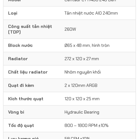
Loại
Tản nhiệt nước AIO 240mm
Công suất tản nhiệt
260W
(TDP)
Block nước
Ø65 x 48 mm, hình tròn
Radiator
272 x 120 x 27 mm
Chất liệu radiator
Nhôm nguyên khối
Quạt đi kèm
2 x 120mm ARGB
Kích thước quạt
120 x 120 x 25 mm
Vòng bi
Hydraulic Bearing
Tốc độ quạt
800 – 1800 RPM ±10%
Lưu lượng gió
58 CFM ±10%