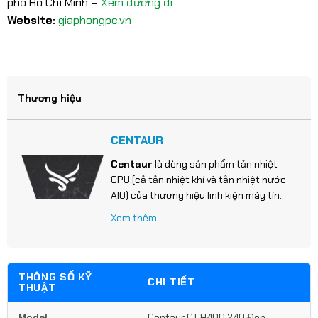
phố Hồ Chí Minh –
Xem đường đi
Website:
giaphongpc.vn
Thương hiệu
CENTAUR
Centaur
là dòng sản phẩm tản nhiệt
CPU (cả tản nhiệt khí và tản nhiệt nước
AIO) của thương hiệu linh kiện máy tính
Centaur (Việt Nam), thường tập trung
Xem thêm
vào phân khúc phổ thông và tầm trung
với mức giá phải chăng, đi kèm thiết kế
có LED RGB/ARGB bắt mắt.
THÔNG SỐ KỸ
CHI TIẾT
THUẬT
Model
Centaur CT H400 240 Đen