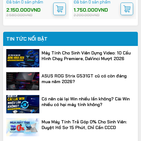
Đã bán 0 sản phẩm
Đã bán 0 sản phẩm
Được
Được
xếp
xếp
Giá
Giá
2.150.000
VND
Giá
Giá
1.750.000
VND
hạng
hạng
gốc
hiện
gốc
hiện
2.580.000
VND
2.200.000
VND
0
0
là:
tại
là:
tại
2.580.000VND.
là:
2.200.000VND.
là:
5
5
2.150.000VND.
1.750.000VND.
sao
sao
TIN TỨC NỔI BẬT
Máy Tính Cho Sinh Viên Dựng Video: 10 Cấu
Hình Chạy Premiere, DaVinci Mượt 2026
ASUS ROG Strix G531GT cũ có còn đáng
mua năm 2026?
Có nên cài lại Win nhiều lần không? Cài Win
nhiều có hại máy tính không?
Mua Máy Tính Trả Góp 0% Cho Sinh Viên:
Duyệt Hồ Sơ 15 Phút, Chỉ Cần CCCD