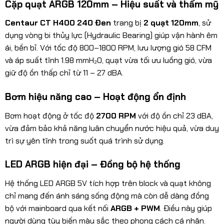
Cặp quạt ARGB 120mm – Hiệu suất và thẩm mỹ
Centaur CT H400 240 Đen
trang bị
2 quạt 120mm
, sử
dụng vòng bi thủy lực (Hydraulic Bearing) giúp vận hành êm
ái, bền bỉ. Với tốc độ 800–1800 RPM, lưu lượng gió 58 CFM
và áp suất tĩnh 1.98 mmH₂O, quạt vừa tối ưu luồng gió, vừa
giữ độ ồn thấp chỉ từ 11 – 27 dBA.
Bơm hiệu năng cao – Hoạt động ổn định
Bơm hoạt động ở tốc độ
2700 RPM
với độ ồn chỉ 23 dBA,
vừa đảm bảo khả năng luân chuyển nước hiệu quả, vừa duy
trì sự yên tĩnh trong suốt quá trình sử dụng.
LED ARGB hiện đại – Đồng bộ hệ thống
Hệ thống LED ARGB 5V tích hợp trên block và quạt không
chỉ mang đến ánh sáng sống động mà còn dễ dàng đồng
bộ với mainboard qua kết nối
ARGB + PWM
. Điều này giúp
người dùng tùy biến màu sắc theo phong cách cá nhân.