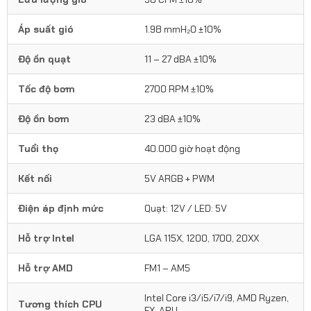
Áp suất gió
1.98 mmH₂O ±10%
Độ ồn quạt
11 – 27 dBA ±10%
Tốc độ bơm
2700 RPM ±10%
Độ ồn bơm
23 dBA ±10%
Tuổi thọ
40.000 giờ hoạt động
Kết nối
5V ARGB + PWM
Điện áp định mức
Quạt: 12V / LED: 5V
Hỗ trợ Intel
LGA 115X, 1200, 1700, 20XX
Hỗ trợ AMD
FM1 – AM5
Intel Core i3/i5/i7/i9, AMD Ryzen,
Tương thích CPU
FX, APU