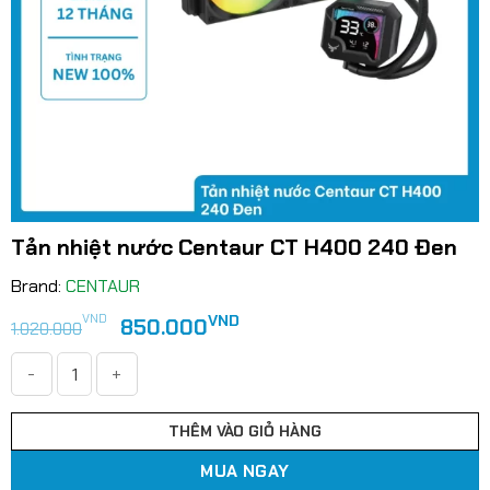
Tản nhiệt nước Centaur CT H400 240 Đen
Brand:
CENTAUR
Giá
Giá
VND
VND
850.000
1.020.000
gốc
hiện
là:
tại
1.020.000VND.
là:
Tản nhiệt nước Centaur CT H400 240 Đen số lượng
850.000VND.
THÊM VÀO GIỎ HÀNG
MUA NGAY