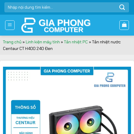
Bỏ
TÌM
qua
KIẾM:
nội
dung
Trang chủ
»
Linh kiện máy tính
»
Tản nhiệt PC
»
Tản nhiệt nước
Centaur CT H400 240 Đen