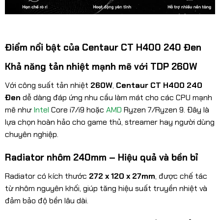
Điểm nổi bật của Centaur CT H400 240 Đen
Khả năng tản nhiệt mạnh mẽ với TDP 260W
Với công suất tản nhiệt
260W
,
Centaur CT H400 240
Đen
dễ dàng đáp ứng nhu cầu làm mát cho các CPU mạnh
mẽ như
Intel
Core i7/i9 hoặc
AMD
Ryzen 7/Ryzen 9. Đây là
lựa chọn hoàn hảo cho game thủ, streamer hay người dùng
chuyên nghiệp.
Radiator nhôm 240mm – Hiệu quả và bền bỉ
Radiator có kích thước
272 x 120 x 27mm
, được chế tác
từ nhôm nguyên khối, giúp tăng hiệu suất truyền nhiệt và
đảm bảo độ bền lâu dài.