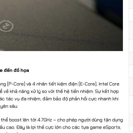
e đến đồ họa
ng (P-Core) và 4 nhân tiết kiệm điện (E-Core), Intel Core
về khả năng xử lý so với thế hệ tiền nhiệm. Sự kết hợp
 các tác vụ đa nhiệm, đảm bảo độ phản hồi cực nhanh khi
uyên sâu.
ó thể boost lên tới 4.7GHz – cho phép người dùng tận dụng
ầu cao. Đây là lợi thế cực lớn cho các tựa game eSports,