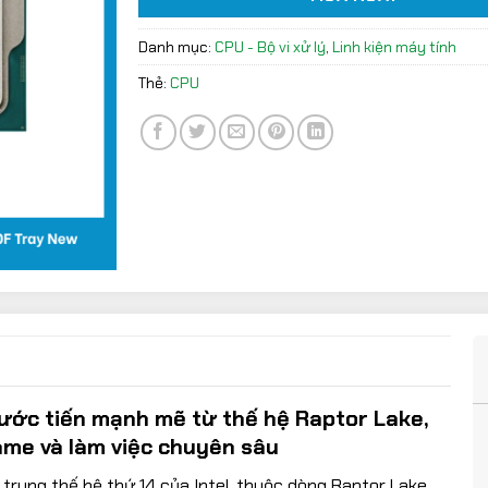
Danh mục:
CPU - Bộ vi xử lý
,
Linh kiện máy tính
Thẻ:
CPU
ước tiến mạnh mẽ từ thế hệ Raptor Lake,
ame và làm việc chuyên sâu
m trung thế hệ thứ 14 của Intel, thuộc dòng Raptor Lake