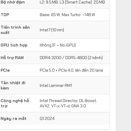
Bộ nhớ đệm
L2: 9.5 MB; L3 (Smart Cache): 20 MB
TDP
Base: 65 W; Max Turbo: ~148 W
Tiến trình sản
Intel 7 (10 nm)
xuất
GPU tích hợp
Không (F – No iGPU)
Hỗ trợ RAM
DDR4‑3200 / DDR5‑4800 (2 kênh)
PCIe
PCIe 5.0 + PCIe 4.0, lên đến 20 lane
Tản nhiệt đi
Intel Laminar RM1
kèm
Công nghệ hỗ
Intel Thread Director, DL Boost,
trợ
AVX2, VT‑x, VT‑d, GNA 3.0
Ngày ra mắt
Q1 2024