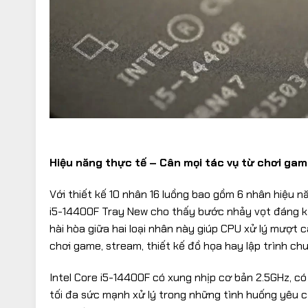
Hiệu năng thực tế – Cân mọi tác vụ từ chơi gam
Với thiết kế 10 nhân 16 luồng bao gồm 6 nhân hiệu nă
i5-14400F Tray New cho thấy bước nhảy vọt đáng kể 
hài hòa giữa hai loại nhân này giúp CPU xử lý mượt
chơi game, stream, thiết kế đồ họa hay lập trình ch
Intel Core i5-14400F có xung nhịp cơ bản 2.5GHz, c
tối đa sức mạnh xử lý trong những tình huống yêu c