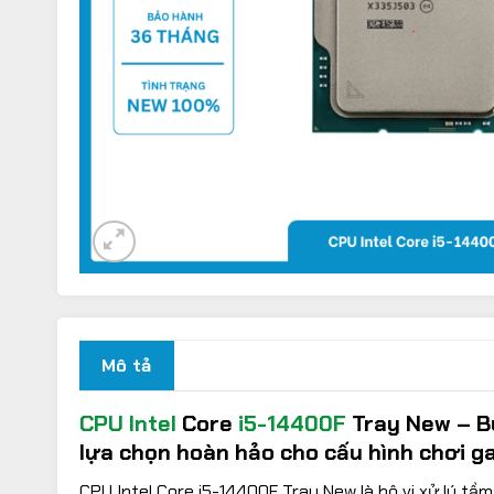
Mô tả
CPU
Intel
Core
i5-14400F
Tray New – B
lựa chọn hoàn hảo cho cấu hình chơi g
CPU Intel Core i5-14400F Tray New là bộ vi xử lý tầ