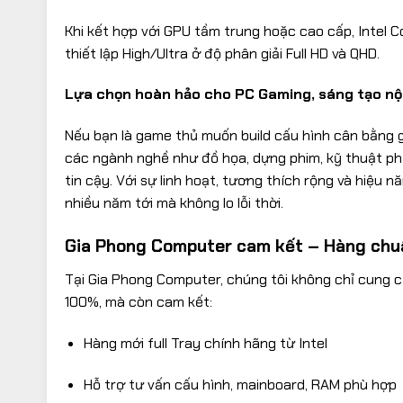
Khi kết hợp với GPU tầm trung hoặc cao cấp, Intel 
thiết lập High/Ultra ở độ phân giải Full HD và QHD.
Lựa chọn hoàn hảo cho PC Gaming, sáng tạo nộ
Nếu bạn là game thủ muốn build cấu hình cân bằng g
các ngành nghề như đồ họa, dựng phim, kỹ thuật phầ
tin cậy. Với sự linh hoạt, tương thích rộng và hiệ
nhiều năm tới mà không lo lỗi thời.
Gia Phong Computer cam kết – Hàng chuẩ
Tại Gia Phong Computer, chúng tôi không chỉ cung 
100%, mà còn cam kết:
Hàng mới full Tray chính hãng từ Intel
Hỗ trợ tư vấn cấu hình, mainboard, RAM phù hợp