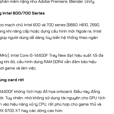
 phần mềm nặng như Adobe Premiere, Blender, Unity.
g Intel 600/700 Series
bo mạch chủ Intel 600 và 700 series (B660, H610, Z690,
ùng khi nâng cấp hoặc dựng cấu hình mới. Ngoài ra, Intel
iúp người dùng dễ dàng tùy biến hệ thống theo ngân
Hz), Intel Core i5-14400F Tray New đạt hiệu suất tối đa
ong khi đó, cấu hình dùng RAM DDR4 vẫn đảm bảo hiệu
ơi game và làm việc.
ùng card rời
5-14400F không tích hợp đồ họa onboard. Điều này đồng
rời. Tuy nhiên, nhờ không sử dụng tài nguyên cho GPU tích
n vào hiệu năng xử lý CPU, rất phù hợp cho game thủ và
 RX 6700 XT hay các dòng cao hơn.