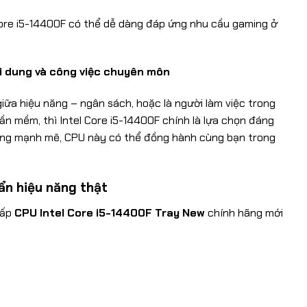
Core i5-14400F có thể dễ dàng đáp ứng nhu cầu gaming ở
i dung và công việc chuyên môn
iữa hiệu năng – ngân sách, hoặc là người làm việc trong
n mềm, thì Intel Core i5-14400F chính là lựa chọn đáng
u năng mạnh mẽ, CPU này có thể đồng hành cùng bạn trong
n hiệu năng thật
cấp
CPU Intel Core i5-14400F Tray New
chính hãng mới