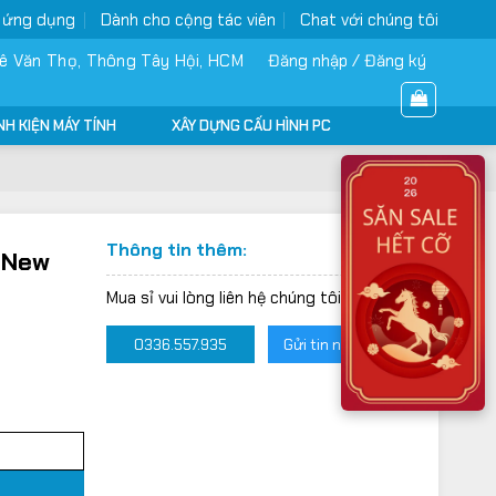
 ứng dụng
Dành cho cộng tác viên
Chat với chúng tôi
ê Văn Thọ, Thông Tây Hội, HCM
Đăng nhập / Đăng ký
NH KIỆN MÁY TÍNH
XÂY DỰNG CẤU HÌNH PC
Thông tin thêm:
y New
Mua sỉ vui lòng liên hệ chúng tôi:
0336.557.935
Gửi tin nhắn Zalo
g
.000VND.