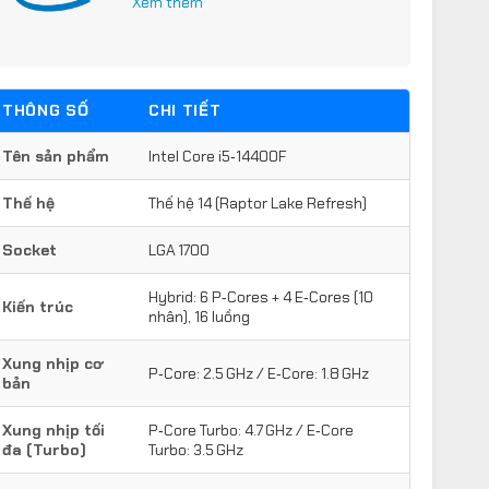
Xem thêm
THÔNG SỐ
CHI TIẾT
Tên sản phẩm
Intel Core i5‑14400F
Thế hệ
Thế hệ 14 (Raptor Lake Refresh)
Socket
LGA 1700
Hybrid: 6 P‑Cores + 4 E‑Cores (10
Kiến trúc
nhân), 16 luồng
Xung nhịp cơ
P‑Core: 2.5 GHz / E‑Core: 1.8 GHz
bản
Xung nhịp tối
P‑Core Turbo: 4.7 GHz / E‑Core
đa (Turbo)
Turbo: 3.5 GHz