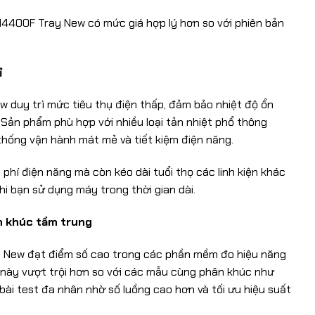
5-14400F Tray New có mức giá hợp lý hơn so với phiên bản
ỉ
w duy trì mức tiêu thụ điện thấp, đảm bảo nhiệt độ ổn
. Sản phẩm phù hợp với nhiều loại tản nhiệt phổ thông
 thống vận hành mát mẻ và tiết kiệm điện năng.
i phí điện năng mà còn kéo dài tuổi thọ các linh kiện khác
i bạn sử dụng máy trong thời gian dài.
n khúc tầm trung
ray New đạt điểm số cao trong các phần mềm đo hiệu năng
này vượt trội hơn so với các mẫu cùng phân khúc như
bài test đa nhân nhờ số luồng cao hơn và tối ưu hiệu suất