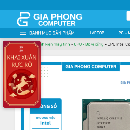
Bỏ
qua
T
nội
ki
dung
DANH MỤC SẢN PHẨM
LAPTOP
PC – 
Trang chủ
»
Linh kiện máy tính
»
CPU - Bộ vi xử lý
»
CPU Intel C