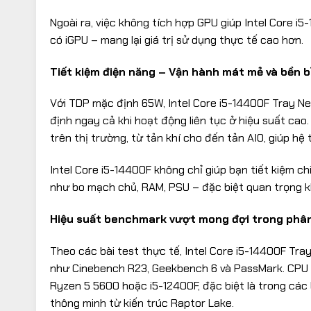
Ngoài ra, việc không tích hợp GPU giúp Intel Core i
có iGPU – mang lại giá trị sử dụng thực tế cao hơn.
Tiết kiệm điện năng – Vận hành mát mẻ và bền b
Với TDP mặc định 65W, Intel Core i5-14400F Tray Ne
định ngay cả khi hoạt động liên tục ở hiệu suất cao
trên thị trường, từ tản khí cho đến tản AIO, giúp hệ
Intel Core i5-14400F không chỉ giúp bạn tiết kiệm ch
như bo mạch chủ, RAM, PSU – đặc biệt quan trọng kh
Hiệu suất benchmark vượt mong đợi trong phâ
Theo các bài test thực tế, Intel Core i5-14400F T
như Cinebench R23, Geekbench 6 và PassMark. CPU 
Ryzen 5 5600 hoặc i5-12400F, đặc biệt là trong các 
thông minh từ kiến trúc Raptor Lake.