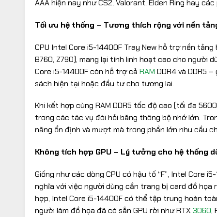
AAA hiện nay như CS2, Valorant, Elden Ring hay các
Tối ưu hệ thống – Tương thích rộng với nền tản
CPU Intel Core i5-14400F Tray New hỗ trợ nền tảng 
B760, Z790), mang lại tính linh hoạt cao cho người d
Core i5-14400F còn hỗ trợ cả
RAM
DDR4 và DDR5 – g
sách hiện tại hoặc đầu tư cho tương lai.
Khi kết hợp cùng RAM DDR5 tốc độ cao (tối đa 5600M
trong các tác vụ đòi hỏi băng thông bộ nhớ lớn. Tr
năng ổn định và mượt mà trong phần lớn nhu cầu ch
Không tích hợp GPU – Lý tưởng cho hệ thống d
Giống như các dòng CPU có hậu tố “F”, Intel Core i
nghĩa với việc người dùng cần trang bị card đồ họa 
hợp, Intel Core i5-14400F có thể tập trung hoàn toà
người làm đồ họa đã có sẵn GPU rời như RTX
3060
,