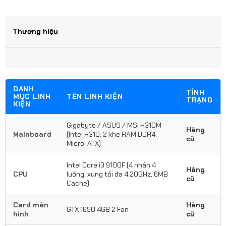
Thương hiệu
DANH
TÌNH
MỤC LINH
TÊN LINH KIỆN
TRẠNG
KIỆN
Gigabyte / ASUS / MSI H310M
Hàng
Mainboard
(Intel H310, 2 khe RAM DDR4,
cũ
Micro-ATX)
Intel Core i3 9100F (4 nhân 4
Hàng
CPU
luồng, xung tối đa 4.20GHz, 6MB
cũ
Cache)
Card màn
Hàng
GTX 1650 4GB 2 Fan
hình
cũ