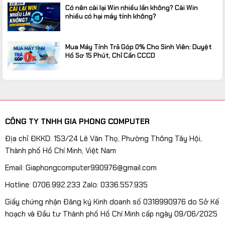
Có nên cài lại Win nhiều lần không? Cài Win
nhiều có hại máy tính không?
Mua Máy Tính Trả Góp 0% Cho Sinh Viên: Duyệt
Hồ Sơ 15 Phút, Chỉ Cần CCCD
CÔNG TY TNHH GIA PHONG COMPUTER
Địa chỉ ĐKKD: 153/24 Lê Văn Thọ, Phường Thông Tây Hội,
Thành phố Hồ Chí Minh, Việt Nam
Email: Giaphongcomputer990976@gmail.com
Hotline: 0706.992.233 Zalo: 0336.557.935
Giấy chứng nhận Đăng ký Kinh doanh số 0318990976 do Sở Kế
hoạch và Đầu tư Thành phố Hồ Chí Minh cấp ngày 09/06/2025