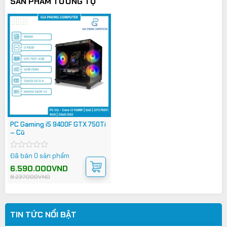
SẢN PHẨM TƯƠNG TỰ
PC Gaming i5 9400F GTX 750Ti
– Cũ
Đã bán 0 sản phẩm
Được
xếp
Giá
Giá
6.590.000
VND
hạng
gốc
hiện
8.237.000
VND
0
là:
tại
8.237.000VND.
là:
5
6.590.000VND.
sao
TIN TỨC NỔI BẬT