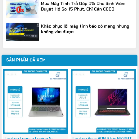
Mua Máy Tính Trả Góp 0% Cho Sinh Viên:
Duyệt Hồ Sơ 15 Phút, Chỉ Cần CCCD
Khắc phục lỗi máy tính báo có mạng nhưng
không vào được
SẢN PHẨM ĐÃ XEM
Laptop Lenovo Legion 5-
Laptop Asus ROG Strix G531GT