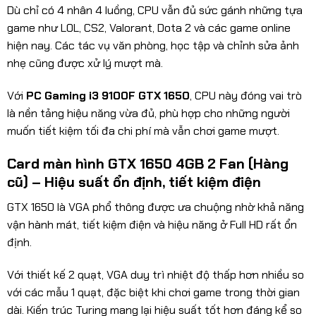
Dù chỉ có 4 nhân 4 luồng, CPU vẫn đủ sức gánh những tựa
game như LOL, CS2, Valorant, Dota 2 và các game online
hiện nay. Các tác vụ văn phòng, học tập và chỉnh sửa ảnh
nhẹ cũng được xử lý mượt mà.
Với
PC Gaming i3 9100F GTX 1650
, CPU này đóng vai trò
là nền tảng hiệu năng vừa đủ, phù hợp cho những người
muốn tiết kiệm tối đa chi phí mà vẫn chơi game mượt.
Card màn hình GTX 1650 4GB 2 Fan (Hàng
cũ) – Hiệu suất ổn định, tiết kiệm điện
GTX 1650 là VGA phổ thông được ưa chuộng nhờ khả năng
vận hành mát, tiết kiệm điện và hiệu năng ở Full HD rất ổn
định.
Với thiết kế 2 quạt, VGA duy trì nhiệt độ thấp hơn nhiều so
với các mẫu 1 quạt, đặc biệt khi chơi game trong thời gian
dài. Kiến trúc Turing mang lại hiệu suất tốt hơn đáng kể so