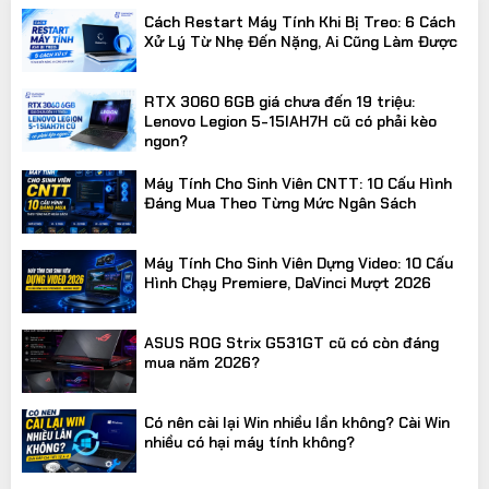
Cách Restart Máy Tính Khi Bị Treo: 6 Cách
Xử Lý Từ Nhẹ Đến Nặng, Ai Cũng Làm Được
RTX 3060 6GB giá chưa đến 19 triệu:
Lenovo Legion 5-15IAH7H cũ có phải kèo
ngon?
Máy Tính Cho Sinh Viên CNTT: 10 Cấu Hình
Đáng Mua Theo Từng Mức Ngân Sách
Máy Tính Cho Sinh Viên Dựng Video: 10 Cấu
Hình Chạy Premiere, DaVinci Mượt 2026
ASUS ROG Strix G531GT cũ có còn đáng
mua năm 2026?
Có nên cài lại Win nhiều lần không? Cài Win
nhiều có hại máy tính không?