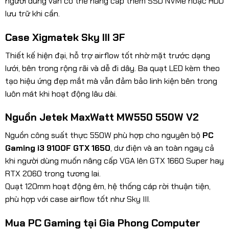
người dùng vẫn có thể nâng cấp thêm SSD NVMe hoặc HDD
lưu trữ khi cần.
Case Xigmatek Sky III 3F
Thiết kế hiện đại, hỗ trợ airflow tốt nhờ mặt trước dạng
lưới, bên trong rộng rãi và dễ đi dây. Ba quạt LED kèm theo
tạo hiệu ứng đẹp mắt mà vẫn đảm bảo linh kiện bên trong
luôn mát khi hoạt động lâu dài.
Nguồn Jetek MaxWatt MW550 550W V2
Nguồn công suất thực 550W phù hợp cho nguyên bộ
PC
Gaming i3 9100F GTX 1650
, dư điện và an toàn ngay cả
khi người dùng muốn nâng cấp VGA lên GTX 1660 Super hay
RTX 2060 trong tương lai.
Quạt 120mm hoạt động êm, hệ thống cáp rời thuận tiện,
phù hợp với case airflow tốt như Sky III.
Mua PC Gaming tại Gia Phong Computer