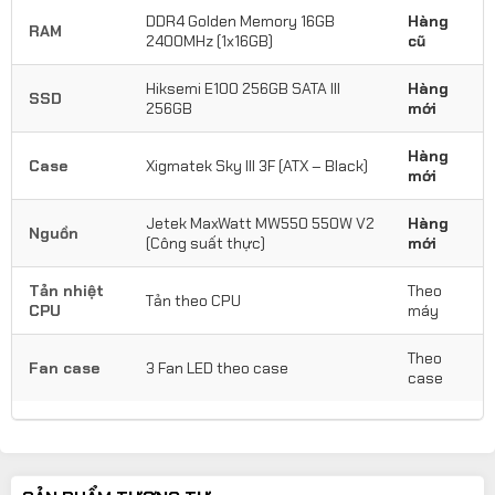
DDR4 Golden Memory 16GB
Hàng
RAM
2400MHz (1x16GB)
cũ
Hiksemi E100 256GB SATA III
Hàng
SSD
256GB
mới
Hàng
Case
Xigmatek Sky III 3F (ATX – Black)
mới
Jetek MaxWatt MW550 550W V2
Hàng
Nguồn
(Công suất thực)
mới
Tản nhiệt
Theo
Tản theo CPU
CPU
máy
Theo
Fan case
3 Fan LED theo case
case