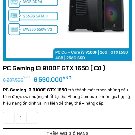
PC Gaming i3 9100F GTX 1650 ( Cũ )
Giá
Giá
VND
VND
6.590.000
8.237.500
gốc
hiện
PC Gaming i3 9100F GTX 1650
trở thành một trong những cấu
là:
tại
hình được ưa chuộng nhất tại Gia Phong Computer: mức giá hợp lý,
8.237.500VND.
là:
hiệu năng ổn định và linh kiện dễ thay thế – nâng cấp.
6.590.000VND.
PC Gaming i3 9100F GTX 1650 ( Cũ ) số lượng
THÊM VÀO GIỎ HÀNG