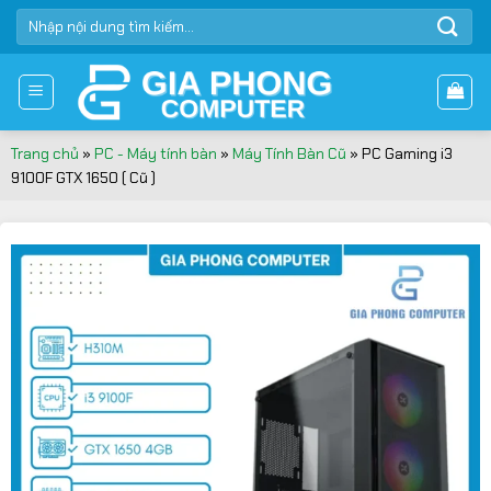
Bỏ
TÌM
qua
KIẾM:
nội
dung
Trang chủ
»
PC - Máy tính bàn
»
Máy Tính Bàn Cũ
»
PC Gaming i3
9100F GTX 1650 ( Cũ )