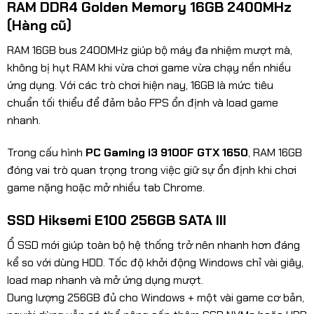
RAM DDR4 Golden Memory 16GB 2400MHz
(Hàng cũ)
RAM 16GB bus 2400MHz giúp bộ máy đa nhiệm mượt mà,
không bị hụt RAM khi vừa chơi game vừa chạy nền nhiều
ứng dụng. Với các trò chơi hiện nay, 16GB là mức tiêu
chuẩn tối thiểu để đảm bảo FPS ổn định và load game
nhanh.
Trong cấu hình
PC Gaming i3 9100F GTX 1650
, RAM 16GB
đóng vai trò quan trọng trong việc giữ sự ổn định khi chơi
game nặng hoặc mở nhiều tab Chrome.
SSD Hiksemi E100 256GB SATA III
Ổ SSD mới giúp toàn bộ hệ thống trở nên nhanh hơn đáng
kể so với dùng HDD. Tốc độ khởi động Windows chỉ vài giây,
load map nhanh và mở ứng dụng mượt.
Dung lượng 256GB đủ cho Windows + một vài game cơ bản,