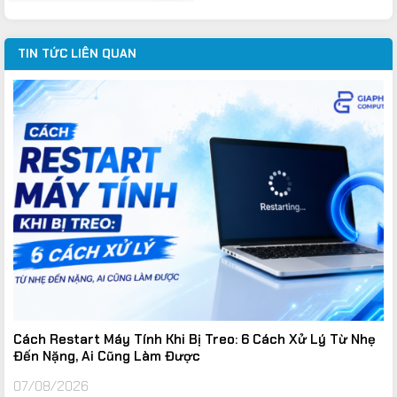
34.668.000VND.
là:
24.450.000VND.
TIN TỨC LIÊN QUAN
Cách Restart Máy Tính Khi Bị Treo: 6 Cách Xử Lý Từ Nhẹ
Đến Nặng, Ai Cũng Làm Được
07/08/2026