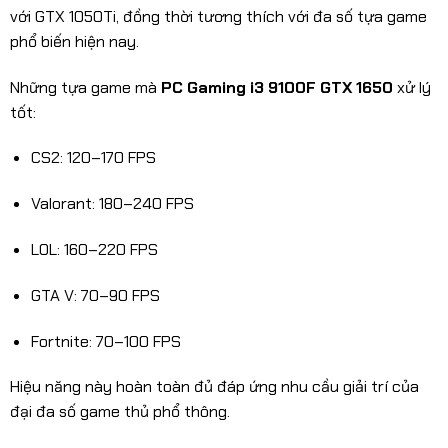
với GTX 1050Ti, đồng thời tương thích với đa số tựa game
phổ biến hiện nay.
Những tựa game mà
PC Gaming i3 9100F GTX 1650
xử lý
tốt:
CS2: 120–170 FPS
Valorant: 180–240 FPS
LOL: 160–220 FPS
GTA V: 70–90 FPS
Fortnite: 70–100 FPS
Hiệu năng này hoàn toàn đủ đáp ứng nhu cầu giải trí của
đại đa số game thủ phổ thông.