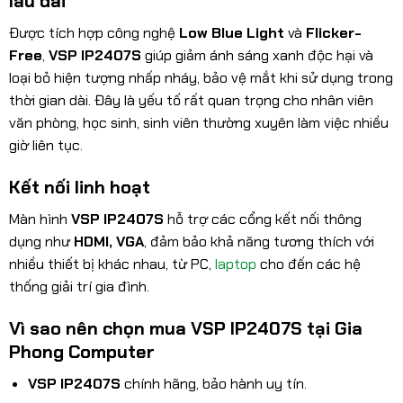
lâu dài
Được tích hợp công nghệ
Low Blue Light
và
Flicker-
Free
,
VSP IP2407S
giúp giảm ánh sáng xanh độc hại và
loại bỏ hiện tượng nhấp nháy, bảo vệ mắt khi sử dụng trong
thời gian dài. Đây là yếu tố rất quan trọng cho nhân viên
văn phòng, học sinh, sinh viên thường xuyên làm việc nhiều
giờ liên tục.
Kết nối linh hoạt
Màn hình
VSP IP2407S
hỗ trợ các cổng kết nối thông
dụng như
HDMI, VGA
, đảm bảo khả năng tương thích với
nhiều thiết bị khác nhau, từ PC,
laptop
cho đến các hệ
thống giải trí gia đình.
Vì sao nên chọn mua VSP IP2407S tại Gia
Phong Computer
VSP IP2407S
chính hãng, bảo hành uy tín.