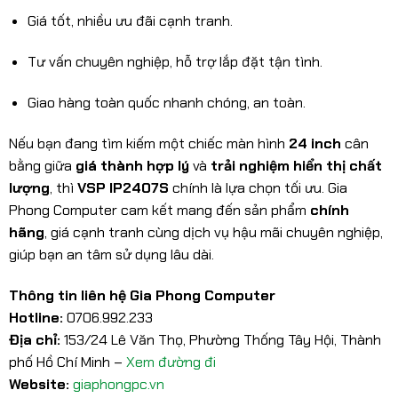
Giá tốt, nhiều ưu đãi cạnh tranh.
Tư vấn chuyên nghiệp, hỗ trợ lắp đặt tận tình.
Giao hàng toàn quốc nhanh chóng, an toàn.
Nếu bạn đang tìm kiếm một chiếc màn hình
24 inch
cân
bằng giữa
giá thành hợp lý
và
trải nghiệm hiển thị chất
lượng
, thì
VSP IP2407S
chính là lựa chọn tối ưu. Gia
Phong Computer cam kết mang đến sản phẩm
chính
hãng
, giá cạnh tranh cùng dịch vụ hậu mãi chuyên nghiệp,
giúp bạn an tâm sử dụng lâu dài.
Thông tin liên hệ Gia Phong Computer
Hotline:
0706.992.233
Địa chỉ:
153/24 Lê Văn Thọ, Phường Thống Tây Hội, Thành
phố Hồ Chí Minh –
Xem đường đi
Website:
giaphongpc.vn