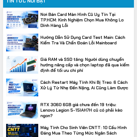
TIN TỨC NỔI BẬT
Nơi Bán Card Màn Hình Cũ Uy Tín Tại
TP.HCM: Kinh Nghiệm Chọn Mua Không Lo
Dính Hàng Lỗi
Hướng Dẫn Sử Dụng Card Test Main: Cách
Kiểm Tra Và Chẩn Đoán Lỗi Mainboard
Giá RAM và SSD tăng: Người dùng chuyển
hướng nâng cấp và chọn laptop đã qua kiểm
định để tối ưu chi phí
Cách Restart Máy Tính Khi Bị Treo: 6 Cách
Xử Lý Từ Nhẹ Đến Nặng, Ai Cũng Làm Được
RTX 3060 6GB giá chưa đến 19 triệu:
Lenovo Legion 5-15IAH7H cũ có phải kèo
ngon?
Máy Tính Cho Sinh Viên CNTT: 10 Cấu Hình
Đáng Mua Theo Từng Mức Ngân Sách