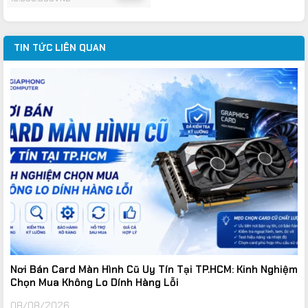
là:
tại
sao
15.000.000VND.
là:
9.500.000VND.
TIN TỨC LIÊN QUAN
Nơi Bán Card Màn Hình Cũ Uy Tín Tại TP.HCM: Kinh Nghiệm
Chọn Mua Không Lo Dính Hàng Lỗi
08/08/2026