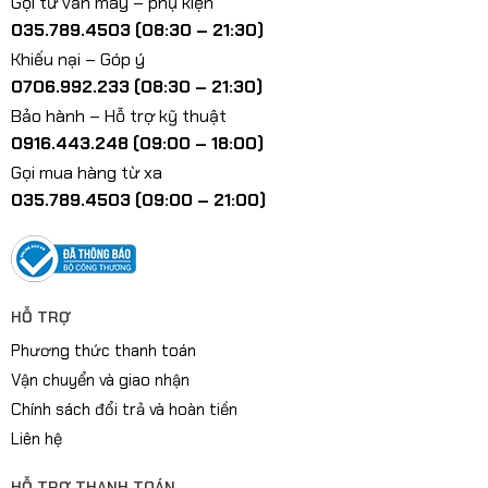
Gọi tư vấn máy – phụ kiện
035.789.4503 (08:30 – 21:30)
Khiếu nại – Góp ý
0706.992.233 (08:30 – 21:30)
Bảo hành – Hỗ trợ kỹ thuật
0916.443.248 (09:00 – 18:00)
Gọi mua hàng từ xa
035.789.4503 (09:00 – 21:00)
HỖ TRỢ
Phương thức thanh toán
Vận chuyển và giao nhận
Chính sách đổi trả và hoàn tiền
Liên hệ
HỖ TRỢ THANH TOÁN