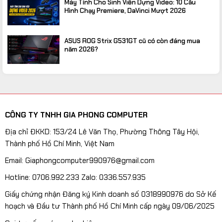
Máy Tính Cho Sinh Viên Dựng Video: 10 Cấu
Hình Chạy Premiere, DaVinci Mượt 2026
ASUS ROG Strix G531GT cũ có còn đáng mua
năm 2026?
CÔNG TY TNHH GIA PHONG COMPUTER
Địa chỉ ĐKKD: 153/24 Lê Văn Thọ, Phường Thông Tây Hội,
Thành phố Hồ Chí Minh, Việt Nam
Email: Giaphongcomputer990976@gmail.com
Hotline: 0706.992.233 Zalo: 0336.557.935
Giấy chứng nhận Đăng ký Kinh doanh số 0318990976 do Sở Kế
hoạch và Đầu tư Thành phố Hồ Chí Minh cấp ngày 09/06/2025