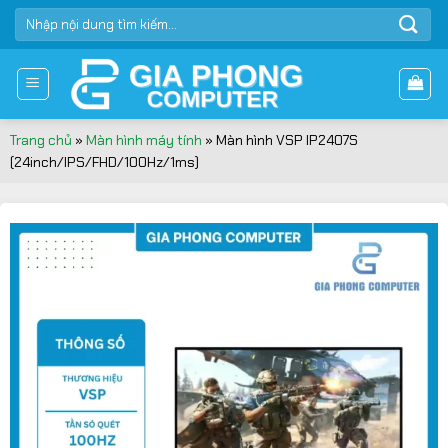
Bỏ
TÌM
qua
KIẾM:
nội
dung
Trang chủ
»
Màn hình máy tính
»
Màn hình VSP IP2407S
(24inch/IPS/FHD/100Hz/1ms)