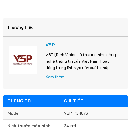
Thương hiệu
VSP
VSP (Tech Vision) là thương hiệu công
nghệ thông tin của Việt Nam, hoạt
động trong lĩnh vực sản xuất, nhập
khẩu và phân phối các sản phẩm máy vi
Xem thêm
tính, linh kiện & phụ kiện.
THÔNG SỐ
CHI TIẾT
Model
VSP IP2407S
Kích thước màn hình
24 inch