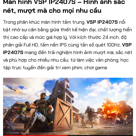
Màn hình VSP IP2407S – Hình ảnh sắc
nét, mượt mà cho mọi nhu cầu
Trong phân khúc màn hình tầm trung,
VSP IP2407S
nổi
bật nhờ sự cân bằng giữa thiết kế hiện đại, chất lượng hiển
thị cao cấp và mức giá hợp lý. Với kích thước 24 inch, độ
phân giải Full HD, tấm nền IPS cùng tần số quét 100Hz,
VSP
IP2407S
mang đến trải nghiệm hình ảnh mượt mà, sắc nét
và phù hợp cho nhiều nhu cầu: từ làm việc văn phòng, học
tập trực tuyến đến giải trí xem phim, chơi game.