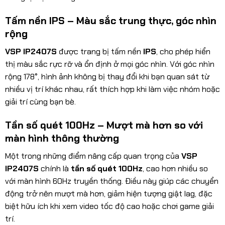
Tấm nền IPS – Màu sắc trung thực, góc nhìn
rộng
VSP IP2407S
được trang bị tấm nền
IPS
, cho phép hiển
thị màu sắc rực rỡ và ổn định ở mọi góc nhìn. Với góc nhìn
rộng 178°, hình ảnh không bị thay đổi khi bạn quan sát từ
nhiều vị trí khác nhau, rất thích hợp khi làm việc nhóm hoặc
giải trí cùng bạn bè.
Tần số quét 100Hz – Mượt mà hơn so với
màn hình thông thường
Một trong những điểm nâng cấp quan trọng của
VSP
IP2407S
chính là
tần số quét 100Hz
, cao hơn nhiều so
với màn hình 60Hz truyền thống. Điều này giúp các chuyển
động trở nên mượt mà hơn, giảm hiện tượng giật lag, đặc
biệt hữu ích khi xem video tốc độ cao hoặc chơi game giải
trí.