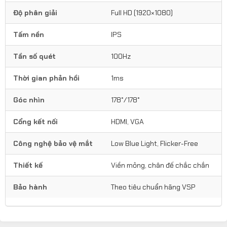
Độ phân giải
Full HD (1920×1080)
Tấm nền
IPS
Tần số quét
100Hz
Thời gian phản hồi
1ms
Góc nhìn
178°/178°
Cổng kết nối
HDMI, VGA
Công nghệ bảo vệ mắt
Low Blue Light, Flicker-Free
Thiết kế
Viền mỏng, chân đế chắc chắn
Bảo hành
Theo tiêu chuẩn hãng VSP