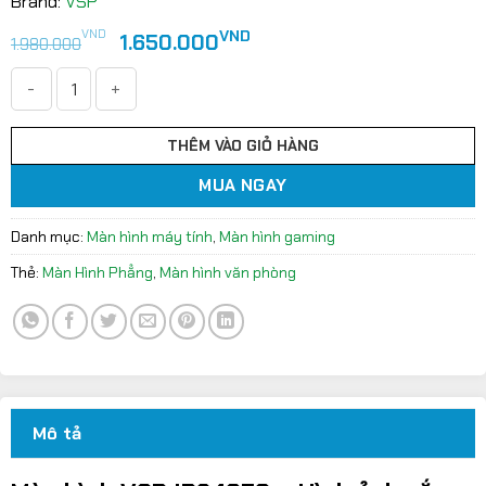
Brand:
VSP
Giá
Giá
VND
VND
1.650.000
1.980.000
gốc
hiện
là:
tại
1.980.000VND.
là:
Màn hình VSP IP2407S (24inch/IPS/FHD/100Hz/1ms) số lượ
1.650.000VND.
THÊM VÀO GIỎ HÀNG
MUA NGAY
Danh mục:
Màn hình máy tính
,
Màn hình gaming
Thẻ:
Màn Hình Phẳng
,
Màn hình văn phòng
Mô tả