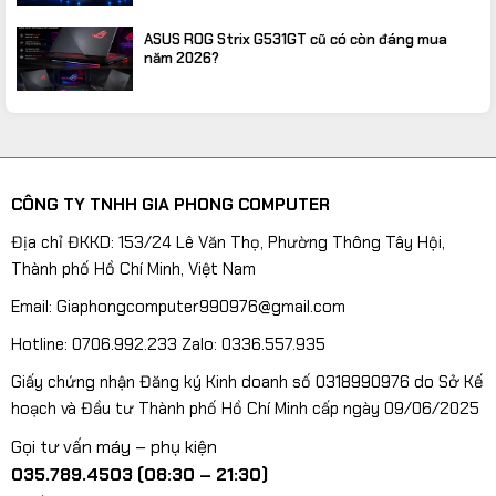
ASUS ROG Strix G531GT cũ có còn đáng mua
năm 2026?
CÔNG TY TNHH GIA PHONG COMPUTER
Địa chỉ ĐKKD: 153/24 Lê Văn Thọ, Phường Thông Tây Hội,
Thành phố Hồ Chí Minh, Việt Nam
Email: Giaphongcomputer990976@gmail.com
Hotline: 0706.992.233 Zalo: 0336.557.935
Giấy chứng nhận Đăng ký Kinh doanh số 0318990976 do Sở Kế
hoạch và Đầu tư Thành phố Hồ Chí Minh cấp ngày 09/06/2025
Gọi tư vấn máy – phụ kiện
035.789.4503 (08:30 – 21:30)