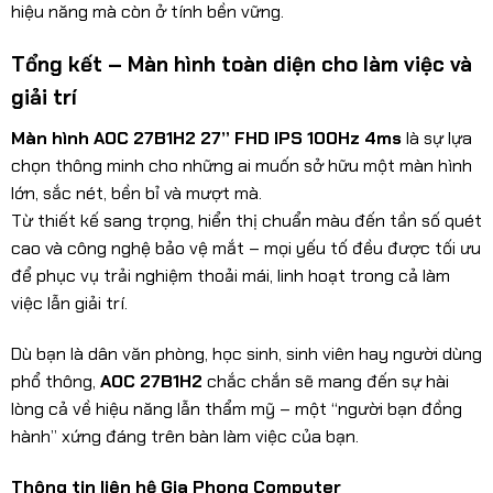
hiệu năng mà còn ở tính bền vững.
Tổng kết – Màn hình toàn diện cho làm việc và
giải trí
Màn hình AOC 27B1H2 27” FHD IPS 100Hz 4ms
là sự lựa
chọn thông minh cho những ai muốn sở hữu một màn hình
lớn, sắc nét, bền bỉ và mượt mà.
Từ thiết kế sang trọng, hiển thị chuẩn màu đến tần số quét
cao và công nghệ bảo vệ mắt – mọi yếu tố đều được tối ưu
để phục vụ trải nghiệm thoải mái, linh hoạt trong cả làm
việc lẫn giải trí.
Dù bạn là dân văn phòng, học sinh, sinh viên hay người dùng
phổ thông,
AOC 27B1H2
chắc chắn sẽ mang đến sự hài
lòng cả về hiệu năng lẫn thẩm mỹ – một “người bạn đồng
hành” xứng đáng trên bàn làm việc của bạn.
Thông tin liên hệ Gia Phong Computer