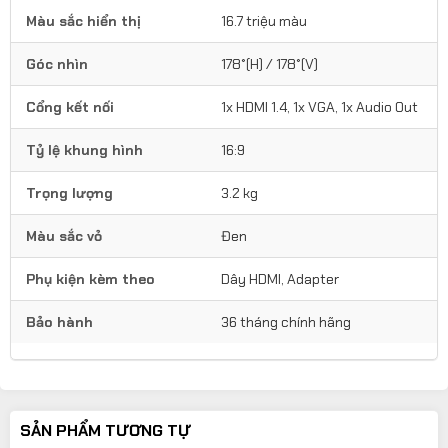
Màu sắc hiển thị
16.7 triệu màu
Góc nhìn
178°(H) / 178°(V)
Cổng kết nối
1x HDMI 1.4, 1x VGA, 1x Audio Out
Tỷ lệ khung hình
16:9
Trọng lượng
3.2 kg
Màu sắc vỏ
Đen
Phụ kiện kèm theo
Dây HDMI, Adapter
Bảo hành
36 tháng chính hãng
SẢN PHẨM TƯƠNG TỰ