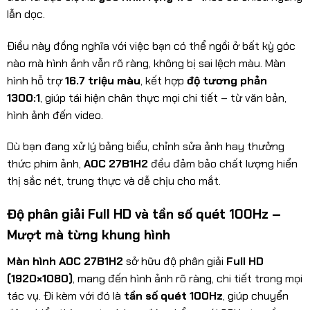
lẫn dọc.
Điều này đồng nghĩa với việc bạn có thể ngồi ở bất kỳ góc
nào mà hình ảnh vẫn rõ ràng, không bị sai lệch màu. Màn
hình hỗ trợ
16.7 triệu màu
, kết hợp
độ tương phản
1300:1
, giúp tái hiện chân thực mọi chi tiết – từ văn bản,
hình ảnh đến video.
Dù bạn đang xử lý bảng biểu, chỉnh sửa ảnh hay thưởng
thức phim ảnh,
AOC 27B1H2
đều đảm bảo chất lượng hiển
thị sắc nét, trung thực và dễ chịu cho mắt.
Độ phân giải Full HD và tần số quét 100Hz –
Mượt mà từng khung hình
Màn hình AOC 27B1H2
sở hữu độ phân giải
Full HD
(1920×1080)
, mang đến hình ảnh rõ ràng, chi tiết trong mọi
tác vụ. Đi kèm với đó là
tần số quét 100Hz
, giúp chuyển