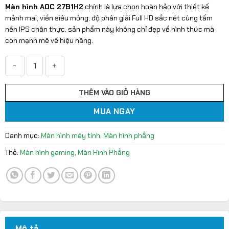
gốc
hiện
Màn hình AOC 27B1H2
chính là lựa chọn hoàn hảo với thiết kế
là:
tại
mảnh mai, viền siêu mỏng, độ phân giải Full HD sắc nét cùng tấm
2.935.000VND.
là:
nền IPS chân thực, sản phẩm này không chỉ đẹp về hình thức mà
2.350.000VND.
còn mạnh mẽ về hiệu năng.
Màn hình phẳng AOC 27B1H2 27'' FHD IPS 100Hz 4ms số lượn
THÊM VÀO GIỎ HÀNG
MUA NGAY
Danh mục:
Màn hình máy tính
,
Màn hình phẳng
Thẻ:
Màn hình gaming
,
Màn Hình Phẳng
Mô tả