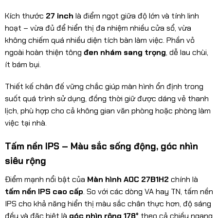
Kích thước
27 inch
là điểm ngọt giữa độ lớn và tính linh
hoạt – vừa đủ để hiển thị đa nhiệm nhiều cửa sổ, vừa
không chiếm quá nhiều diện tích bàn làm việc. Phần vỏ
ngoài hoàn thiện tông
đen nhám sang trọng
, dễ lau chùi,
ít bám bụi.
Thiết kế chân đế vững chắc giúp màn hình ổn định trong
suốt quá trình sử dụng, đồng thời giữ được dáng vẻ thanh
lịch, phù hợp cho cả không gian văn phòng hoặc phòng làm
việc tại nhà.
Tấm nền IPS – Màu sắc sống động, góc nhìn
siêu rộng
Điểm mạnh nổi bật của
Màn hình AOC 27B1H2
chính là
tấm nền IPS cao cấp
. So với các dòng VA hay TN, tấm nền
IPS cho khả năng hiển thị màu sắc chân thực hơn, độ sáng
đều và đặc biệt là
góc nhìn rộng 178°
theo cả chiều ngang