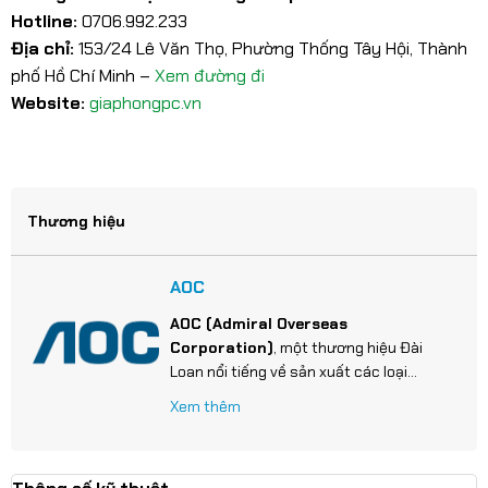
Hotline:
0706.992.233
Địa chỉ:
153/24 Lê Văn Thọ, Phường Thống Tây Hội, Thành
phố Hồ Chí Minh –
Xem đường đi
Website:
giaphongpc.vn
Thương hiệu
AOC
AOC (Admiral Overseas
Corporation)
, một thương hiệu Đài
Loan nổi tiếng về sản xuất các loại
màn hình máy tính
(cho văn phòng,
Xem thêm
đồ họa và đặc biệt là Gaming).