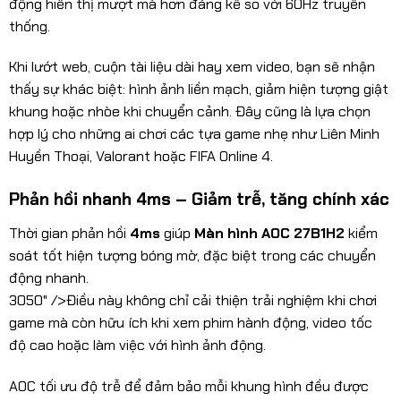
động hiển thị mượt mà hơn đáng kể so với 60Hz truyền
thống.
Khi lướt web, cuộn tài liệu dài hay xem video, bạn sẽ nhận
thấy sự khác biệt: hình ảnh liền mạch, giảm hiện tượng giật
khung hoặc nhòe khi chuyển cảnh. Đây cũng là lựa chọn
hợp lý cho những ai chơi các tựa game nhẹ như Liên Minh
Huyền Thoại, Valorant hoặc FIFA Online 4.
Phản hồi nhanh 4ms – Giảm trễ, tăng chính xác
Thời gian phản hồi
4ms
giúp
Màn hình AOC 27B1H2
kiểm
soát tốt hiện tượng bóng mờ, đặc biệt trong các chuyển
động nhanh.
3050" />Điều này không chỉ cải thiện trải nghiệm khi chơi
game mà còn hữu ích khi xem phim hành động, video tốc
độ cao hoặc làm việc với hình ảnh động.
AOC tối ưu độ trễ để đảm bảo mỗi khung hình đều được