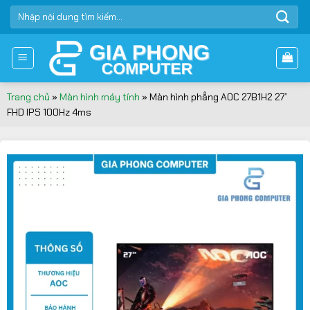
Bỏ
TÌM
qua
KIẾM:
nội
dung
Trang chủ
»
Màn hình máy tính
»
Màn hình phẳng AOC 27B1H2 27”
FHD IPS 100Hz 4ms