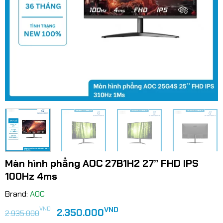
Màn hình phẳng AOC 27B1H2 27” FHD IPS
100Hz 4ms
Brand:
AOC
Giá
Giá
VND
VND
2.350.000
2.935.000