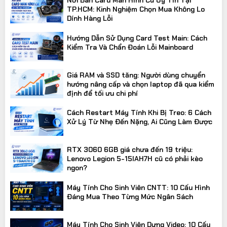
Nơi Bán Card Màn Hình Cũ Uy Tín Tại
TP.HCM: Kinh Nghiệm Chọn Mua Không Lo
Dính Hàng Lỗi
Hướng Dẫn Sử Dụng Card Test Main: Cách
Kiểm Tra Và Chẩn Đoán Lỗi Mainboard
Giá RAM và SSD tăng: Người dùng chuyển
hướng nâng cấp và chọn laptop đã qua kiểm
định để tối ưu chi phí
Cách Restart Máy Tính Khi Bị Treo: 6 Cách
Xử Lý Từ Nhẹ Đến Nặng, Ai Cũng Làm Được
RTX 3060 6GB giá chưa đến 19 triệu:
Lenovo Legion 5-15IAH7H cũ có phải kèo
ngon?
Máy Tính Cho Sinh Viên CNTT: 10 Cấu Hình
Đáng Mua Theo Từng Mức Ngân Sách
Máy Tính Cho Sinh Viên Dựng Video: 10 Cấu