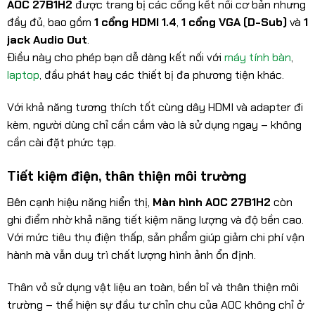
AOC 27B1H2
được trang bị các cổng kết nối cơ bản nhưng
đầy đủ, bao gồm
1 cổng HDMI 1.4
,
1 cổng VGA (D-Sub)
và
1
jack Audio Out
.
Điều này cho phép bạn dễ dàng kết nối với
máy tính bàn
,
laptop
, đầu phát hay các thiết bị đa phương tiện khác.
Với khả năng tương thích tốt cùng dây HDMI và adapter đi
kèm, người dùng chỉ cần cắm vào là sử dụng ngay – không
cần cài đặt phức tạp.
Tiết kiệm điện, thân thiện môi trường
Bên cạnh hiệu năng hiển thị,
Màn hình AOC 27B1H2
còn
ghi điểm nhờ khả năng tiết kiệm năng lượng và độ bền cao.
Với mức tiêu thụ điện thấp, sản phẩm giúp giảm chi phí vận
hành mà vẫn duy trì chất lượng hình ảnh ổn định.
Thân vỏ sử dụng vật liệu an toàn, bền bỉ và thân thiện môi
trường – thể hiện sự đầu tư chỉn chu của AOC không chỉ ở