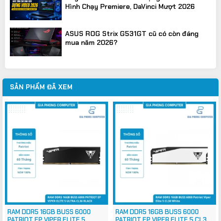
Hình Chạy Premiere, DaVinci Mượt 2026
ASUS ROG Strix G531GT cũ có còn đáng
mua năm 2026?
SẢN PHẨM ĐÃ XEM
RAM DDR5 16GB BUSS 6000
RAM DDR5 16GB BUSS 6000
PATRIOT EP VIPER ELITE 5
PATRIOT EP VIPER ELITE 5 CL30