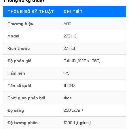
Thông số kỹ thuật
THÔNG SỐ KỸ THUẬT
CHI TIẾT
Thương hiệu
AOC
Model
27B1H2
Kích thước
27 inch
Độ phân giải
Full HD (1920 x 1080)
Tấm nền
IPS
Tần số quét
100Hz
Thời gian phản hồi
4ms
Độ sáng
250 cd/m²
Độ tương phản
1300:1 (typical)