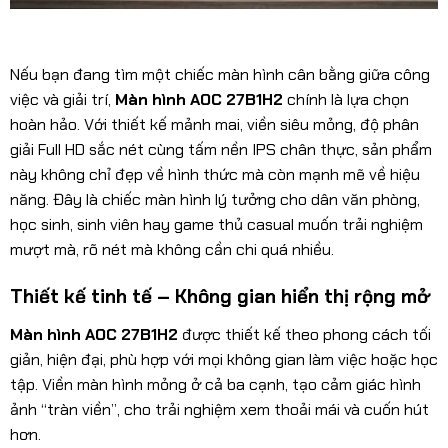
Nếu bạn đang tìm một chiếc màn hình cân bằng giữa công
việc và giải trí,
Màn hình AOC 27B1H2
chính là lựa chọn
hoàn hảo. Với thiết kế mảnh mai, viền siêu mỏng, độ phân
giải Full HD sắc nét cùng tấm nền IPS chân thực, sản phẩm
này không chỉ đẹp về hình thức mà còn mạnh mẽ về hiệu
năng. Đây là chiếc màn hình lý tưởng cho dân văn phòng,
học sinh, sinh viên hay game thủ casual muốn trải nghiệm
mượt mà, rõ nét mà không cần chi quá nhiều.
Thiết kế tinh tế – Không gian hiển thị rộng mở
Màn hình AOC 27B1H2
được thiết kế theo phong cách tối
giản, hiện đại, phù hợp với mọi không gian làm việc hoặc học
tập. Viền màn hình mỏng ở cả ba cạnh, tạo cảm giác hình
ảnh “tràn viền”, cho trải nghiệm xem thoải mái và cuốn hút
hơn.