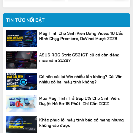
2.815.000VND.
là:
2.200.000VND.
là:
5
5
2.250.000VND.
1.750.000VND.
sao
sao
TIN TỨC NỔI BẬT
Máy Tính Cho Sinh Viên Dựng Video: 10 Cấu
Hình Chạy Premiere, DaVinci Mượt 2026
ASUS ROG Strix G531GT cũ có còn đáng
mua năm 2026?
Có nên cài lại Win nhiều lần không? Cài Win
nhiều có hại máy tính không?
Mua Máy Tính Trả Góp 0% Cho Sinh Viên:
Duyệt Hồ Sơ 15 Phút, Chỉ Cần CCCD
Khắc phục lỗi máy tính báo có mạng nhưng
không vào được