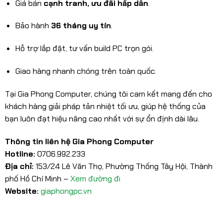
Giá bán
cạnh tranh, ưu đãi hấp dẫn
.
Bảo hành
36 tháng uy tín
.
Hỗ trợ lắp đặt, tư vấn build PC trọn gói.
Giao hàng nhanh chóng trên toàn quốc.
Tại Gia Phong Computer, chúng tôi cam kết mang đến cho
khách hàng giải pháp tản nhiệt tối ưu, giúp hệ thống của
bạn luôn đạt hiệu năng cao nhất với sự ổn định dài lâu.
Thông tin liên hệ Gia Phong Computer
Hotline:
0706.992.233
Địa chỉ:
153/24 Lê Văn Thọ, Phường Thống Tây Hội, Thành
phố Hồ Chí Minh –
Xem đường đi
Website:
giaphongpc.vn