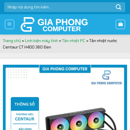
Bỏ
TÌM
qua
KIẾM:
nội
dung
Trang chủ
»
Linh kiện máy tính
»
Tản nhiệt PC
»
Tản nhiệt nước
Centaur CT H400 360 Đen