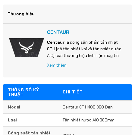
Thương hiệu
CENTAUR
Centaur
là dòng sản phẩm tản nhiệt
CPU (cả tản nhiệt khí và tản nhiệt nước
AIO) của thương hiệu linh kiện máy tính
Centaur (Việt Nam), thường tập trung
Xem thêm
vào phân khúc phổ thông và tầm trung
với mức giá phải chăng, đi kèm thiết kế
có LED RGB/ARGB bắt mắt.
THÔNG SỐ KỸ
CHI TIẾT
THUẬT
Model
Centaur CT H400 360 Đen
Loại
Tản nhiệt nước AIO 360mm
Công suất tản nhiệt