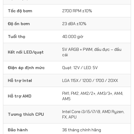
Tốc độ bơm
2700 RPM ±10%
Độ ồn bơm
23 dBA ±10%
Tuổi thọ
40.000 giờ
5V ARGB + PWM, đầu đực – đầu
Kết nối LED/quạt
cái
Điện áp định mức
Quạt: 12V / LED: 5V
Hỗ trợ Intel
LGA 115X / 1200 / 1700 / 20XX
FM1, FM2, AM2/2+, AM3/3+, AM4,
Hỗ trợ AMD
AM5
Intel Core i3/i5/i7/i9, AMD Ryzen,
Tương thích CPU
FX, APU
Bảo hành
36 tháng chính hãng