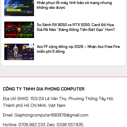
Khắc phục lỗi máy tính báo có mạng nhưng
không vào được
So Sánh RX 9050 vs RTX 5050: Card Đồ Họa
Giá Rẻ Nào “Đáng Đồng Tiền Bát Gạo” Hơn?
Acc FF cộng đồng vip 2026 – Nhận Acc Free Fire
miễn phí 0 đồng
CÔNG TY TNHH GIA PHONG COMPUTER
Địa chỉ ĐKKD: 153/24 Lê Văn Thọ, Phường Thông Tây Hội,
Thành phố Hồ Chí Minh, Việt Nam
Email: Giaphongcomputer990976@gmail.com
Hotline: 0706.992.233 Zalo: 0336.557.935