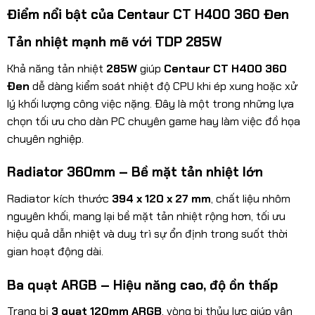
Điểm nổi bật của Centaur CT H400 360 Đen
Tản nhiệt mạnh mẽ với TDP 285W
Khả năng tản nhiệt
285W
giúp
Centaur CT H400 360
Đen
dễ dàng kiểm soát nhiệt độ CPU khi ép xung hoặc xử
lý khối lượng công việc nặng. Đây là một trong những lựa
chọn tối ưu cho dàn PC chuyên game hay làm việc đồ họa
chuyên nghiệp.
Radiator 360mm – Bề mặt tản nhiệt lớn
Radiator kích thước
394 x 120 x 27 mm
, chất liệu nhôm
nguyên khối, mang lại bề mặt tản nhiệt rộng hơn, tối ưu
hiệu quả dẫn nhiệt và duy trì sự ổn định trong suốt thời
gian hoạt động dài.
Ba quạt ARGB – Hiệu năng cao, độ ồn thấp
Trang bị
3 quạt 120mm ARGB
, vòng bi thủy lực giúp vận