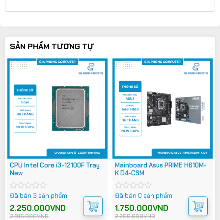
SẢN PHẨM TƯƠNG TỰ
CPU Intel Core i3-12100F Tray
Mainboard Asus PRIME H610M-
New
K D4-CSM
Đã bán 3 sản phẩm
Đã bán 0 sản phẩm
Được
Được
xếp
xếp
Giá
Giá
2.250.000
VND
Giá
Giá
1.750.000
VND
hạng
hạng
gốc
hiện
gốc
hiện
2.815.000
VND
2.200.000
VND
0
0
là:
tại
là:
tại