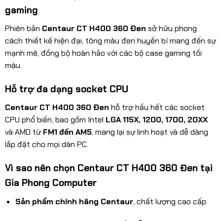
gaming
Phiên bản
Centaur CT H400 360 Đen
sở hữu phong
cách thiết kế hiện đại, tông màu đen huyền bí mang đến sự
mạnh mẽ, đồng bộ hoàn hảo với các bộ case gaming tối
màu.
Hỗ trợ đa dạng socket CPU
Centaur CT H400 360 Đen
hỗ trợ hầu hết các socket
CPU phổ biến, bao gồm Intel
LGA 115X, 1200, 1700, 20XX
và AMD từ
FM1 đến AM5
, mang lại sự linh hoạt và dễ dàng
lắp đặt cho mọi dàn PC.
Vì sao nên chọn Centaur CT H400 360 Đen tại
Gia Phong Computer
Sản phẩm chính hãng Centaur
, chất lượng cao cấp.