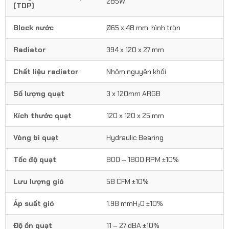
285W
(TDP)
Block nước
Ø65 x 48 mm, hình tròn
Radiator
394 x 120 x 27 mm
Chất liệu radiator
Nhôm nguyên khối
Số lượng quạt
3 x 120mm ARGB
Kích thước quạt
120 x 120 x 25 mm
Vòng bi quạt
Hydraulic Bearing
Tốc độ quạt
800 – 1800 RPM ±10%
Lưu lượng gió
58 CFM ±10%
Áp suất gió
1.98 mmH₂O ±10%
Độ ồn quạt
11 – 27 dBA ±10%