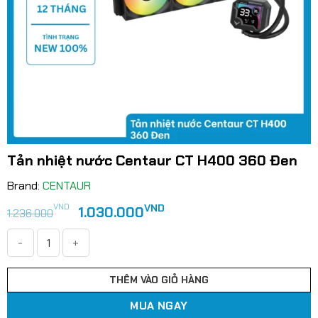
Tản nhiệt nước Centaur CT H400 360 Đen
Brand:
CENTAUR
Giá
Giá
VND
VND
1.030.000
1.236.000
gốc
hiện
là:
tại
1.236.000VND.
là:
Tản nhiệt nước Centaur CT H400 360 Đen số lượng
1.030.000VND.
THÊM VÀO GIỎ HÀNG
MUA NGAY