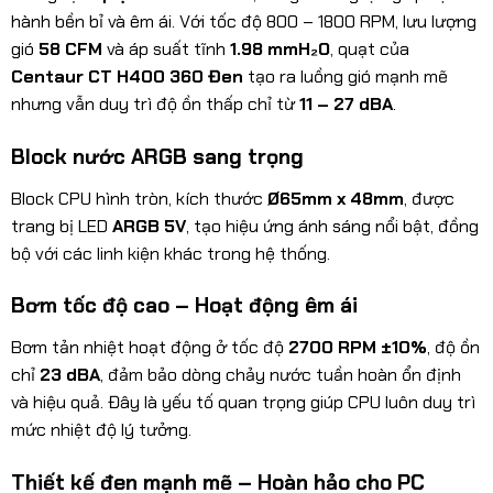
hành bền bỉ và êm ái. Với tốc độ 800 – 1800 RPM, lưu lượng
gió
58 CFM
và áp suất tĩnh
1.98 mmH₂O
, quạt của
Centaur CT H400 360 Đen
tạo ra luồng gió mạnh mẽ
nhưng vẫn duy trì độ ồn thấp chỉ từ
11 – 27 dBA
.
Block nước ARGB sang trọng
Block CPU hình tròn, kích thước
Ø65mm x 48mm
, được
trang bị LED
ARGB 5V
, tạo hiệu ứng ánh sáng nổi bật, đồng
bộ với các linh kiện khác trong hệ thống.
Bơm tốc độ cao – Hoạt động êm ái
Bơm tản nhiệt hoạt động ở tốc độ
2700 RPM ±10%
, độ ồn
chỉ
23 dBA
, đảm bảo dòng chảy nước tuần hoàn ổn định
và hiệu quả. Đây là yếu tố quan trọng giúp CPU luôn duy trì
mức nhiệt độ lý tưởng.
Thiết kế đen mạnh mẽ – Hoàn hảo cho PC