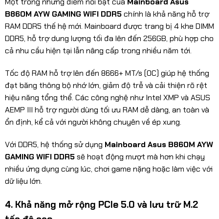
Một trong những điểm nổi bật của
Mainboard Asus
B860M AYW GAMING WIFI DDR5
chính là khả năng hỗ trợ
RAM DDR5 thế hệ mới. Mainboard được trang bị 4 khe DIMM
DDR5, hỗ trợ dung lượng tối đa lên đến 256GB, phù hợp cho
cả nhu cầu hiện tại lẫn nâng cấp trong nhiều năm tới.
Tốc độ RAM hỗ trợ lên đến 8666+ MT/s (OC) giúp hệ thống
đạt băng thông bộ nhớ lớn, giảm độ trễ và cải thiện rõ rệt
hiệu năng tổng thể. Các công nghệ như Intel XMP và ASUS
AEMP III hỗ trợ người dùng tối ưu RAM dễ dàng, an toàn và
ổn định, kể cả với người không chuyên về ép xung.
Với DDR5, hệ thống sử dụng
Mainboard Asus B860M AYW
GAMING WIFI DDR5
sẽ hoạt động mượt mà hơn khi chạy
nhiều ứng dụng cùng lúc, chơi game nặng hoặc làm việc với
dữ liệu lớn.
4. Khả năng mở rộng PCIe 5.0 và lưu trữ M.2