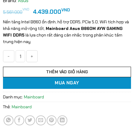
Brand:
Asus
Giá
Giá
VND
VND
4.439.000
5.561.000
gốc
hiện
Nền tảng Intel B860 ổn định, hỗ trợ DDR5, PCIe 5.0, WiFi tích hợp và
là:
tại
khả năng mở rộng tốt,
Mainboard Asus B860M AYW GAMING
5.561.000VND.
là:
WIFI DDR5
là lựa chọn rất đáng cân nhắc trong phân khúc tầm
4.439.000VND.
trung hiện nay.
Mainboard Asus B860M AYW GAMING WIFI DDR5 số lượng
THÊM VÀO GIỎ HÀNG
MUA NGAY
Danh mục:
Mainboard
Thẻ:
Mainboard