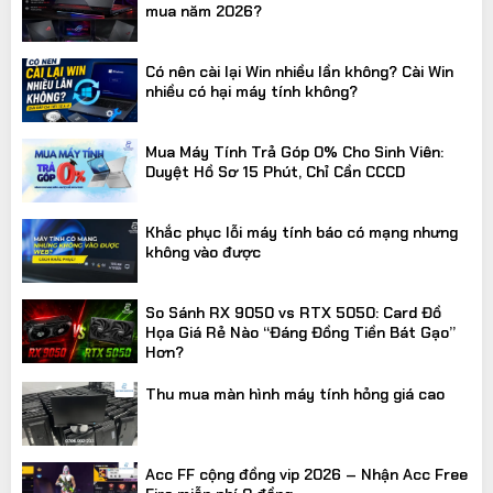
mua năm 2026?
Có nên cài lại Win nhiều lần không? Cài Win
nhiều có hại máy tính không?
Mua Máy Tính Trả Góp 0% Cho Sinh Viên:
Duyệt Hồ Sơ 15 Phút, Chỉ Cần CCCD
Khắc phục lỗi máy tính báo có mạng nhưng
không vào được
So Sánh RX 9050 vs RTX 5050: Card Đồ
Họa Giá Rẻ Nào “Đáng Đồng Tiền Bát Gạo”
Hơn?
Thu mua màn hình máy tính hỏng giá cao
Acc FF cộng đồng vip 2026 – Nhận Acc Free