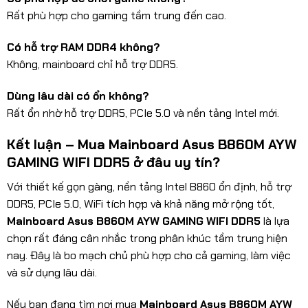
Rất phù hợp cho gaming tầm trung đến cao.
Có hỗ trợ RAM DDR4 không?
Không, mainboard chỉ hỗ trợ DDR5.
Dùng lâu dài có ổn không?
Rất ổn nhờ hỗ trợ DDR5, PCIe 5.0 và nền tảng Intel mới.
Kết luận – Mua Mainboard Asus B860M AYW
GAMING WIFI DDR5 ở đâu uy tín?
Với thiết kế gọn gàng, nền tảng Intel B860 ổn định, hỗ trợ
DDR5, PCIe 5.0, WiFi tích hợp và khả năng mở rộng tốt,
Mainboard Asus B860M AYW GAMING WIFI DDR5
là lựa
chọn rất đáng cân nhắc trong phân khúc tầm trung hiện
nay. Đây là bo mạch chủ phù hợp cho cả gaming, làm việc
và sử dụng lâu dài.
Nếu bạn đang tìm nơi mua
Mainboard Asus B860M AYW