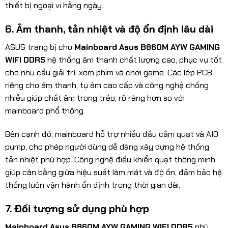
thiết bị ngoại vi hằng ngày.
6. Âm thanh, tản nhiệt và độ ổn định lâu dài
ASUS trang bị cho
Mainboard Asus B860M AYW GAMING
WIFI DDR5
hệ thống âm thanh chất lượng cao, phục vụ tốt
cho nhu cầu giải trí, xem phim và chơi game. Các lớp PCB
riêng cho âm thanh, tụ âm cao cấp và công nghệ chống
nhiễu giúp chất âm trong trẻo, rõ ràng hơn so với
mainboard phổ thông.
Bên cạnh đó, mainboard hỗ trợ nhiều đầu cắm quạt và AIO
pump, cho phép người dùng dễ dàng xây dựng hệ thống
tản nhiệt phù hợp. Công nghệ điều khiển quạt thông minh
giúp cân bằng giữa hiệu suất làm mát và độ ồn, đảm bảo hệ
thống luôn vận hành ổn định trong thời gian dài.
7. Đối tượng sử dụng phù hợp
Mainboard Asus B860M AYW GAMING WIFI DDR5
phù