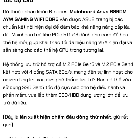
tốc độ cao
Dù thuộc phân khúc B-series,
Mainboard Asus B860M
AYW GAMING WIFI DDR5
vẫn được ASUS trang bị các
chuẩn kết nối hiện đại để đảm bảo khả năng nâng cấp lâu
dài. Mainboard có khe PCIe 5.0 x16 dành cho card đồ họa
thế hệ mới, giúp khai thác tối đa hiệu năng VGA hiện đại và
sẵn sàng cho các thế hệ GPU trong tương lai.
Hệ thống lưu trữ hỗ trợ cả M.2 PCIe Gen5 và M.2 PCIe Gen4,
kết hợp với 4 cổng SATA 6Gb/s, mang đến sự linh hoạt cho
người dùng khi xây dựng hệ thống lưu trữ. Bạn có thể vừa
sử dụng SSD Gen5 tốc độ cực cao cho hệ điều hành và
phần mềm, vừa lắp thêm SSD/HDD dung lượng lớn để lưu
trữ dữ liệu.
(Đây là
lần xuất hiện chấm đầu dòng thứ nhất
, giữ rất
gọn)