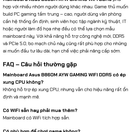
hợp với nhiều nhóm người dùng khác nhau. Game thủ muốn
build PC gaming tầm trung – cao, người dùng văn phòng
cần hệ thống ổn định, sinh viên học tập ngành kỹ thuật, IT
hoặc người làm đồ họa nhẹ đều có thể lựa chọn mẫu
mainboard này. Với khả năng hỗ trợ công nghệ mới, DDR5
và PCIe 5.0, bo mạch chủ này cũng rất phù hợp cho những
ai muốn đầu tư lâu dài, hạn chế việc phải nâng cấp sớm.
FAQ – Câu hỏi thường gặp
Mainboard Asus B860M AYW GAMING WIFI DDR5 có ép
xung CPU không?
Không hỗ trợ ép xung CPU, nhưng vẫn cho hiệu năng rất ổn
định và mạnh mẽ.
Có WiFi sẵn hay phải mua thêm?
Mainboard có WiFi tích hợp sẵn.
Có phù hợp để chơi game không?