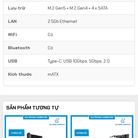
Lưu trữ
M.2 Gen5 + M.2 Gen4 + 4 x SATA
LAN
2.5Gb Ethernet
WiFi
Có
Bluetooth
Có
USB
Type-C, USB 10Gbps, 5Gbps, 2.0
Kích thước
mATX
SẢN PHẨM TƯƠNG TỰ