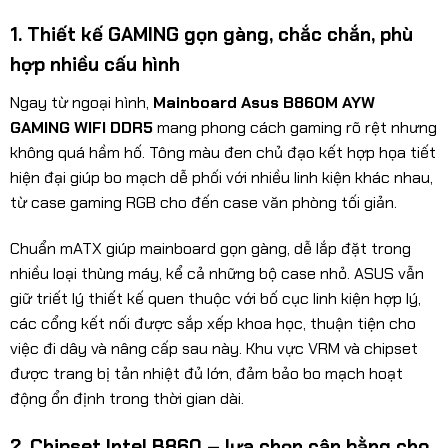
1. Thiết kế GAMING gọn gàng, chắc chắn, phù
hợp nhiều cấu hình
Ngay từ ngoại hình,
Mainboard Asus B860M AYW
GAMING WIFI DDR5
mang phong cách gaming rõ rệt nhưng
không quá hầm hố. Tông màu đen chủ đạo kết hợp họa tiết
hiện đại giúp bo mạch dễ phối với nhiều linh kiện khác nhau,
từ case gaming RGB cho đến case văn phòng tối giản.
Chuẩn mATX giúp mainboard gọn gàng, dễ lắp đặt trong
nhiều loại thùng máy, kể cả những bộ case nhỏ. ASUS vẫn
giữ triết lý thiết kế quen thuộc với bố cục linh kiện hợp lý,
các cổng kết nối được sắp xếp khoa học, thuận tiện cho
việc đi dây và nâng cấp sau này. Khu vực VRM và chipset
được trang bị tản nhiệt đủ lớn, đảm bảo bo mạch hoạt
động ổn định trong thời gian dài.
2. Chipset Intel B860 – lựa chọn cân bằng cho