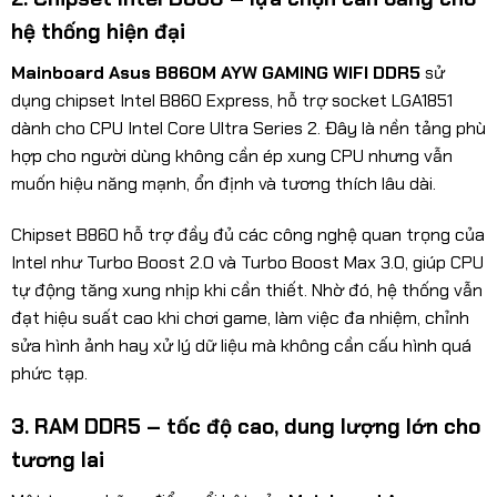
hệ thống hiện đại
Mainboard Asus B860M AYW GAMING WIFI DDR5
sử
dụng chipset Intel B860 Express, hỗ trợ socket LGA1851
dành cho CPU Intel Core Ultra Series 2. Đây là nền tảng phù
hợp cho người dùng không cần ép xung CPU nhưng vẫn
muốn hiệu năng mạnh, ổn định và tương thích lâu dài.
Chipset B860 hỗ trợ đầy đủ các công nghệ quan trọng của
Intel như Turbo Boost 2.0 và Turbo Boost Max 3.0, giúp CPU
tự động tăng xung nhịp khi cần thiết. Nhờ đó, hệ thống vẫn
đạt hiệu suất cao khi chơi game, làm việc đa nhiệm, chỉnh
sửa hình ảnh hay xử lý dữ liệu mà không cần cấu hình quá
phức tạp.
3. RAM DDR5 – tốc độ cao, dung lượng lớn cho
tương lai