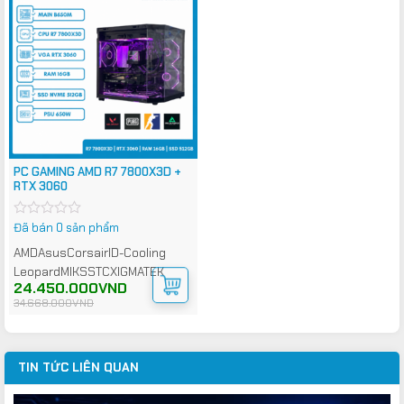
PC GAMING AMD R7 7800X3D +
RTX 3060
Đã bán 0 sản phẩm
Được
xếp
AMD
Asus
Corsair
ID-Cooling
hạng
0
Leopard
MIK
SSTC
XIGMATEK
5
Giá
Giá
24.450.000
VND
sao
gốc
hiện
34.668.000
VND
là:
tại
34.668.000VND.
là:
24.450.000VND.
TIN TỨC LIÊN QUAN