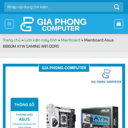
Bỏ
TÌM
qua
KIẾM:
nội
dung
Trang chủ
»
Linh kiện máy tính
»
Mainboard
»
Mainboard Asus
B860M AYW GAMING WIFI DDR5