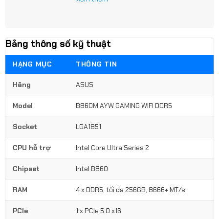
Bảng thông số kỹ thuật
HẠNG MỤC
THÔNG TIN
Hãng
ASUS
Model
B860M AYW GAMING WIFI DDR5
Socket
LGA1851
CPU hỗ trợ
Intel Core Ultra Series 2
Chipset
Intel B860
RAM
4 x DDR5, tối đa 256GB, 8666+ MT/s
PCIe
1 x PCIe 5.0 x16