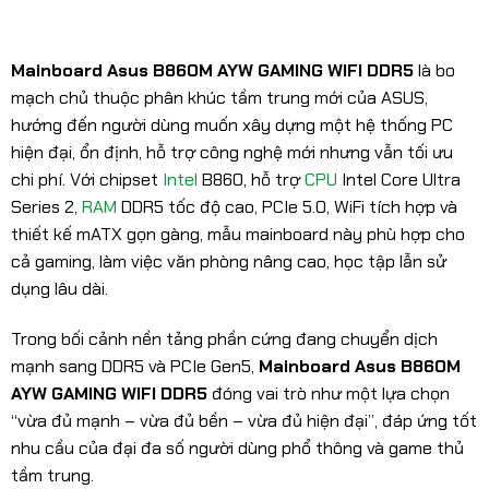
Mainboard Asus B860M AYW GAMING WIFI DDR5
là bo
mạch chủ thuộc phân khúc tầm trung mới của ASUS,
hướng đến người dùng muốn xây dựng một hệ thống PC
hiện đại, ổn định, hỗ trợ công nghệ mới nhưng vẫn tối ưu
chi phí. Với chipset
Intel
B860, hỗ trợ
CPU
Intel Core Ultra
Series 2,
RAM
DDR5 tốc độ cao, PCIe 5.0, WiFi tích hợp và
thiết kế mATX gọn gàng, mẫu mainboard này phù hợp cho
cả gaming, làm việc văn phòng nâng cao, học tập lẫn sử
dụng lâu dài.
Trong bối cảnh nền tảng phần cứng đang chuyển dịch
mạnh sang DDR5 và PCIe Gen5,
Mainboard Asus B860M
AYW GAMING WIFI DDR5
đóng vai trò như một lựa chọn
“vừa đủ mạnh – vừa đủ bền – vừa đủ hiện đại”, đáp ứng tốt
nhu cầu của đại đa số người dùng phổ thông và game thủ
tầm trung.