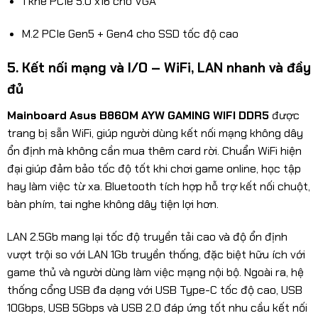
1 khe PCIe 5.0 x16 cho VGA
M.2 PCIe Gen5 + Gen4 cho SSD tốc độ cao
5. Kết nối mạng và I/O – WiFi, LAN nhanh và đầy
đủ
Mainboard Asus B860M AYW GAMING WIFI DDR5
được
trang bị sẵn WiFi, giúp người dùng kết nối mạng không dây
ổn định mà không cần mua thêm card rời. Chuẩn WiFi hiện
đại giúp đảm bảo tốc độ tốt khi chơi game online, học tập
hay làm việc từ xa. Bluetooth tích hợp hỗ trợ kết nối chuột,
bàn phím, tai nghe không dây tiện lợi hơn.
LAN 2.5Gb mang lại tốc độ truyền tải cao và độ ổn định
vượt trội so với LAN 1Gb truyền thống, đặc biệt hữu ích với
game thủ và người dùng làm việc mạng nội bộ. Ngoài ra, hệ
thống cổng USB đa dạng với USB Type-C tốc độ cao, USB
10Gbps, USB 5Gbps và USB 2.0 đáp ứng tốt nhu cầu kết nối