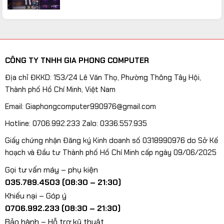
CÔNG TY TNHH GIA PHONG COMPUTER
Địa chỉ ĐKKD: 153/24 Lê Văn Thọ, Phường Thông Tây Hội,
Thành phố Hồ Chí Minh, Việt Nam
Email: Giaphongcomputer990976@gmail.com
Hotline: 0706.992.233 Zalo: 0336.557.935
Giấy chứng nhận Đăng ký Kinh doanh số 0318990976 do Sở Kế
hoạch và Đầu tư Thành phố Hồ Chí Minh cấp ngày 09/06/2025
Gọi tư vấn máy – phụ kiện
035.789.4503 (08:30 – 21:30)
Khiếu nại – Góp ý
0706.992.233 (08:30 – 21:30)
Bảo hành – Hỗ trợ kỹ thuật