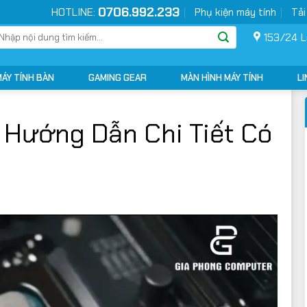
0706.992.233
HOTLINE:
Phụ kiện máy tính
Tải
ìm
153/24 L
ếm:
MÁY TÍNH BÀN
GAMING GEAR
MÀN HÌNH MÁY TÍNH
LI
 Hướng Dẫn Chi Tiết Có