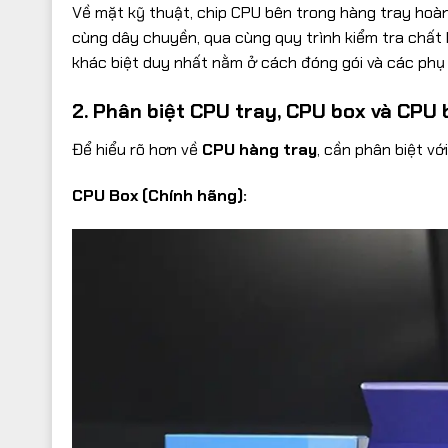
Về mặt kỹ thuật, chip CPU bên trong hàng tray hoà
cùng dây chuyền, qua cùng quy trình kiểm tra chất 
khác biệt duy nhất nằm ở cách đóng gói và các phụ 
2. Phân biệt CPU tray, CPU box và CPU 
Để hiểu rõ hơn về
CPU hàng tray
, cần phân biệt vớ
CPU Box (Chính hãng):