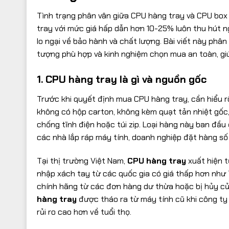
Tình trạng phân vân giữa CPU hàng tray và CPU box 
tray với mức giá hấp dẫn hơn 10-25% luôn thu hút 
lo ngại về bảo hành và chất lượng. Bài viết này phân 
tượng phù hợp và kinh nghiệm chọn mua an toàn, gi
1. CPU hàng tray là gì và nguồn gốc
Trước khi quyết định mua CPU hàng tray, cần hiểu r
không có hộp carton, không kèm quạt tản nhiệt gốc
chống tĩnh điện hoặc túi zip. Loại hàng này ban đ
các nhà lắp ráp máy tính, doanh nghiệp đặt hàng số 
Tại thị trường Việt Nam,
CPU hàng tray
xuất hiện t
nhập xách tay từ các quốc gia có giá thấp hơn như 
chính hãng từ các đơn hàng dư thừa hoặc bị hủy củ
hàng tray
được tháo ra từ máy tính cũ khi công ty th
rủi ro cao hơn về tuổi thọ.