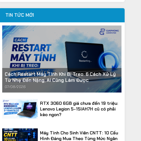
là:
tại
40.668.000VND.
là:
TIN TỨC MỚI
33.890.000VND.
Cách Restart Máy Tính Khi Bị Treo: 6 Cách Xử Lý
Từ Nhẹ Đến Nặng, Ai Cũng Làm Được
07/08/2026
RTX 3060 6GB giá chưa đến 19 triệu:
Lenovo Legion 5-15IAH7H cũ có phải
kèo ngon?
Máy Tính Cho Sinh Viên CNTT: 10 Cấu
Hình Đáng Mua Theo Từng Mức Ngân