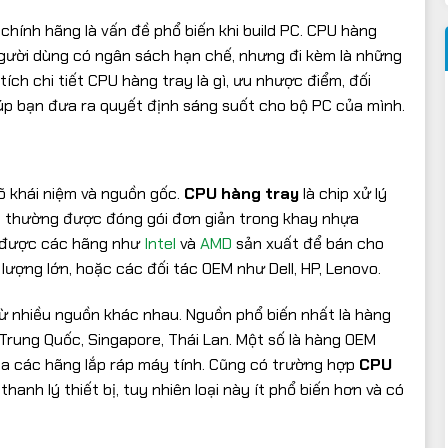
chính hãng là vấn đề phổ biến khi build PC. CPU hàng
người dùng có ngân sách hạn chế, nhưng đi kèm là những
tích chi tiết CPU hàng tray là gì, ưu nhược điểm, đối
úp bạn đưa ra quyết định sáng suốt cho bộ PC của mình.
õ khái niệm và nguồn gốc.
CPU hàng tray
là chip xử lý
, thường được đóng gói đơn giản trong khay nhựa
ầu được các hãng như
Intel
và
AMD
sản xuất để bán cho
lượng lớn, hoặc các đối tác OEM như Dell, HP, Lenovo.
ừ nhiều nguồn khác nhau. Nguồn phổ biến nhất là hàng
Trung Quốc, Singapore, Thái Lan. Một số là hàng OEM
a các hãng lắp ráp máy tính. Cũng có trường hợp
CPU
anh lý thiết bị, tuy nhiên loại này ít phổ biến hơn và có