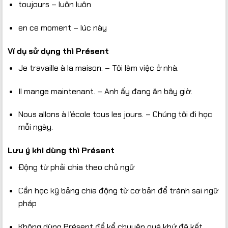
toujours – luôn luôn
en ce moment – lúc này
Ví dụ sử dụng thì Présent
Je travaille à la maison. – Tôi làm việc ở nhà.
Il mange maintenant. – Anh ấy đang ăn bây giờ.
Nous allons à l’école tous les jours. – Chúng tôi đi học
mỗi ngày.
Lưu ý khi dùng thì Présent
Động từ phải chia theo chủ ngữ
Cần học kỹ bảng chia động từ cơ bản để tránh sai ngữ
pháp
Không dùng Présent để kể chuyện quá khứ đã kết