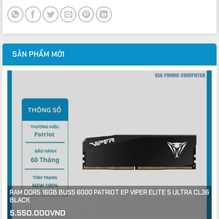
SẢN PHẨM MỚI
RAM DDR5 16GB BUSS 6000 PATRIOT EP VIPER ELITE 5 ULTRA CL36
BLACK
Giá
Giá
5.550.000
VND
gốc
hiện