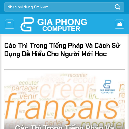
Bỏ
TÌM
qua
KIẾM:
nội
dung
Các Thì Trong Tiếng Pháp Và Cách Sử
Dụng Dễ Hiểu Cho Người Mới Học