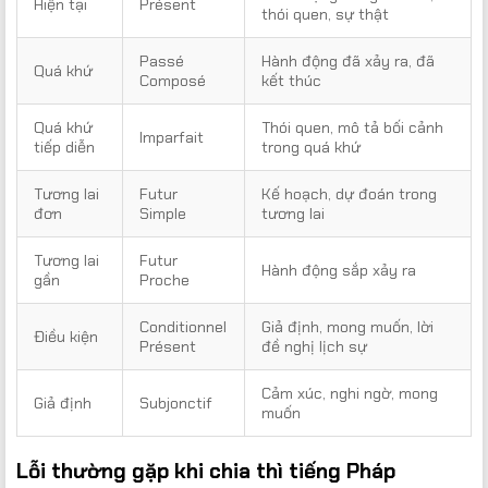
Hiện tại
Présent
thói quen, sự thật
Passé
Hành động đã xảy ra, đã
Quá khứ
Composé
kết thúc
Quá khứ
Thói quen, mô tả bối cảnh
Imparfait
tiếp diễn
trong quá khứ
Tương lai
Futur
Kế hoạch, dự đoán trong
đơn
Simple
tương lai
Tương lai
Futur
Hành động sắp xảy ra
gần
Proche
Conditionnel
Giả định, mong muốn, lời
Điều kiện
Présent
đề nghị lịch sự
Cảm xúc, nghi ngờ, mong
Giả định
Subjonctif
muốn
Lỗi thường gặp khi chia thì tiếng Pháp