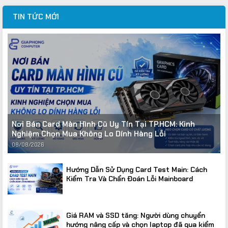
là:
tại
TIN TỨC MỚI
24.500.000VND.
là:
18.500.000VND.
Nơi Bán Card Màn Hình Cũ Uy Tín Tại TP.HCM: Kinh
Nghiệm Chọn Mua Không Lo Dính Hàng Lỗi
08/08/2026
Hướng Dẫn Sử Dụng Card Test Main: Cách
Kiểm Tra Và Chẩn Đoán Lỗi Mainboard
Giá RAM và SSD tăng: Người dùng chuyển
hướng nâng cấp và chọn laptop đã qua kiểm