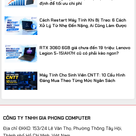
định để tối ưu chi phí
Cách Restart Máy Tính Khi Bị Treo: 6 Cách
Xử Lý Từ Nhẹ Đến Nặng, Ai Cũng Làm Được
RTX 3060 6GB giá chưa đến 19 triệu: Lenovo
Legion 5-15IAH7H cũ có phải kèo ngon?
Máy Tính Cho Sinh Viên CNTT: 10 Cấu Hình
Đáng Mua Theo Từng Mức Ngân Sách
CÔNG TY TNHH GIA PHONG COMPUTER
Địa chỉ ĐKKD: 153/24 Lê Văn Thọ, Phường Thông Tây Hội,
Thành phố Hồ Chí Minh, Việt Nam