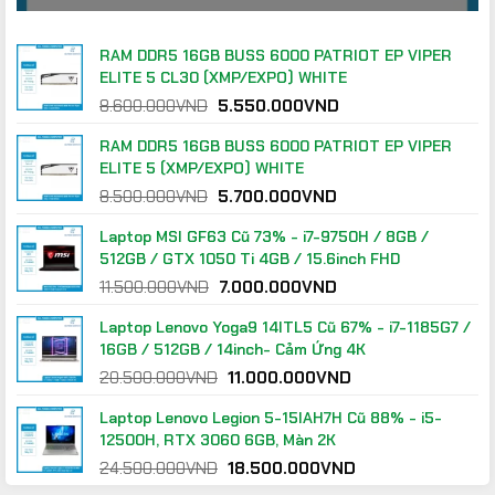
là:
tại
8.600.000VND.
là:
5.550.000VND.
RAM DDR5 16GB BUSS 6000 PATRIOT EP VIPER
ELITE 5 CL30 (XMP/EXPO) WHITE
Giá
Giá
8.600.000
VND
5.550.000
VND
gốc
hiện
RAM DDR5 16GB BUSS 6000 PATRIOT EP VIPER
là:
tại
ELITE 5 (XMP/EXPO) WHITE
8.600.000VND.
là:
Giá
Giá
8.500.000
VND
5.700.000
VND
5.550.000VND.
gốc
hiện
Laptop MSI GF63 Cũ 73% - i7-9750H / 8GB /
là:
tại
512GB / GTX 1050 Ti 4GB / 15.6inch FHD
8.500.000VND.
là:
Giá
Giá
11.500.000
VND
7.000.000
VND
5.700.000VND.
gốc
hiện
Laptop Lenovo Yoga9 14ITL5 Cũ 67% - i7-1185G7 /
là:
tại
16GB / 512GB / 14inch- Cảm Ứng 4K
11.500.000VND.
là:
Giá
Giá
20.500.000
VND
11.000.000
VND
7.000.000VND.
gốc
hiện
Laptop Lenovo Legion 5-15IAH7H Cũ 88% - i5-
là:
tại
12500H, RTX 3060 6GB, Màn 2K
20.500.000VND.
là:
Giá
Giá
24.500.000
VND
18.500.000
VND
11.000.000VND.
gốc
hiện