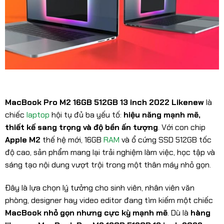
MacBook Pro M2 16GB 512GB 13 inch 2022 Likenew
là
chiếc
laptop
hội tụ đủ ba yếu tố:
hiệu năng mạnh mẽ,
thiết kế sang trọng và độ bền ấn tượng
. Với con chip
Apple M2
thế hệ mới, 16GB
RAM
và ổ cứng SSD 512GB tốc
độ cao, sản phẩm mang lại trải nghiệm làm việc, học tập và
sáng tạo nội dung vượt trội trong một thân máy nhỏ gọn.
Đây là lựa chọn lý tưởng cho sinh viên, nhân viên văn
phòng, designer hay video editor đang tìm kiếm một chiếc
MacBook nhỏ gọn nhưng cực kỳ mạnh mẽ
. Dù là
hàng