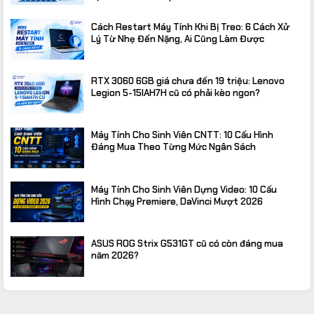
Cách Restart Máy Tính Khi Bị Treo: 6 Cách Xử
Lý Từ Nhẹ Đến Nặng, Ai Cũng Làm Được
RTX 3060 6GB giá chưa đến 19 triệu: Lenovo
Legion 5-15IAH7H cũ có phải kèo ngon?
Máy Tính Cho Sinh Viên CNTT: 10 Cấu Hình
Đáng Mua Theo Từng Mức Ngân Sách
Máy Tính Cho Sinh Viên Dựng Video: 10 Cấu
Hình Chạy Premiere, DaVinci Mượt 2026
ASUS ROG Strix G531GT cũ có còn đáng mua
năm 2026?