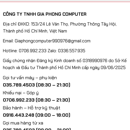
CÔNG TY TNHH GIA PHONG COMPUTER
Địa chỉ ĐKKD: 153/24 Lê Văn Thọ, Phường Thông Tây Hội,
Thành phố Hồ Chí Minh, Việt Nam
Email: Giaphongcomputer990976@gmail.com
Hotline: 0706.992.233 Zalo: 0336.557.935
Giấy chứng nhận Đăng ký Kinh doanh số 0318990976 do Sở Kế
hoạch và Đầu tư Thành phố Hồ Chí Minh cấp ngày 09/06/2025
Gọi tư vấn máy – phụ kiện
035.789.4503 (08:30 – 21:30)
Khiếu nại – Góp ý
0706.992.233 (08:30 – 21:30)
Bảo hành – Hỗ trợ kỹ thuật
0916.443.248 (09:00 – 18:00)
Gọi mua hàng từ xa