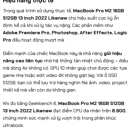
Hiệu năng thực tế
Trong quá trình sử dụng thực tế,
MacBook Pro M2 16GB
512GB 13 inch 2022 Likenew
cho hiệu suất cực kỳ ổn
định, kể cả khi xử lý tác vụ nặng. Các phần mềm như
Adobe Premiere Pro, Photoshop, After Effects, Logic
Pro
đều hoạt động mượt mà.
Điểm mạnh của chiếc MacBook này là khả năng
giữ hiệu
năng cao liên tục
nhờ hệ thống tản nhiệt chủ động – điều
mà dòng Air không có. GPU 10 nhân giúp chơi được các tựa
game nhẹ hoặc edit video 4K không giật lag. Với ổ SSD
512GB, bạn có thể lưu trữ hàng nghìn file ảnh, video, project
thiết kế mà vẫn còn dư không gian.
Khi đo bằng Geekbench 6,
MacBook Pro M2 16GB 512GB
13 inch 2022 Likenew
đạt điểm CPU đa nhân trên
8.900
,
chứng minh sức mạnh xử lý vượt trội trong phân khúc
ultrabook.