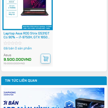
Laptop Asus ROG Strix G531GT
Cũ 90% – i7-9750H, GTX 1650
4GB, 144Hz
Đã bán 0 sản phẩm
Được
xếp
Asus
hạng
Giá
Giá
9.500.000
VND
0
gốc
hiện
5
15.000.000
VND
là:
tại
sao
15.000.000VND.
là:
9.500.000VND.
TIN TỨC LIÊN QUAN