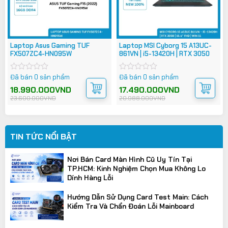
Laptop Asus Gaming TUF
Laptop MSI Cyborg 15 A13UC-
FX507ZC4-HN095W
861VN | i5-13420H | RTX 3050
Đã bán 0 sản phẩm
Đã bán 0 sản phẩm
Được
Được
xếp
xếp
Giá
Giá
18.990.000
VND
Giá
Giá
17.490.000
VND
hạng
hạng
gốc
hiện
gốc
hiện
23.600.000
VND
20.988.000
VND
0
0
là:
tại
là:
tại
23.600.000VND.
là:
20.988.000VND.
là:
5
5
18.990.000VND.
17.490.000VND.
sao
sao
TIN TỨC NỔI BẬT
Nơi Bán Card Màn Hình Cũ Uy Tín Tại
TP.HCM: Kinh Nghiệm Chọn Mua Không Lo
Dính Hàng Lỗi
Hướng Dẫn Sử Dụng Card Test Main: Cách
Kiểm Tra Và Chẩn Đoán Lỗi Mainboard