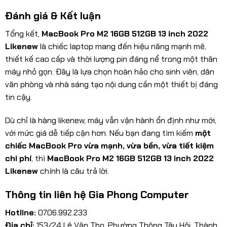
Đánh giá & Kết luận
Tổng kết,
MacBook Pro M2 16GB 512GB 13 inch 2022
Likenew
là chiếc laptop mang đến hiệu năng mạnh mẽ,
thiết kế cao cấp và thời lượng pin đáng nể trong một thân
máy nhỏ gọn. Đây là lựa chọn hoàn hảo cho sinh viên, dân
văn phòng và nhà sáng tạo nội dung cần một thiết bị đáng
tin cậy.
Dù chỉ là hàng likenew, máy vẫn vận hành ổn định như mới,
với mức giá dễ tiếp cận hơn. Nếu bạn đang tìm kiếm
một
chiếc MacBook Pro vừa mạnh, vừa bền, vừa tiết kiệm
chi phí
, thì
MacBook Pro M2 16GB 512GB 13 inch 2022
Likenew
chính là câu trả lời.
Thông tin liên hệ Gia Phong Computer
Hotline:
0706.992.233
Địa chỉ:
153/24 Lê Văn Thọ, Phường Thông Tây Hội, Thành