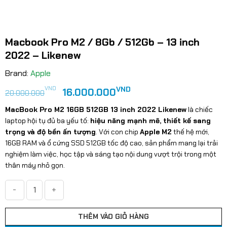
Macbook Pro M2 / 8Gb / 512Gb – 13 inch
2022 – Likenew
Brand:
Apple
Giá
Giá
VND
VND
16.000.000
20.000.000
gốc
hiện
MacBook Pro M2 16GB 512GB 13 inch 2022 Likenew
là chiếc
là:
tại
laptop hội tụ đủ ba yếu tố:
hiệu năng mạnh mẽ, thiết kế sang
20.000.000VND.
là:
trọng và độ bền ấn tượng
. Với con chip
Apple M2
thế hệ mới,
16.000.000VND.
16GB RAM và ổ cứng SSD 512GB tốc độ cao, sản phẩm mang lại trải
nghiệm làm việc, học tập và sáng tạo nội dung vượt trội trong một
thân máy nhỏ gọn.
Macbook Pro M2 / 8Gb / 512Gb - 13 inch 2022 - Likenew số l
THÊM VÀO GIỎ HÀNG