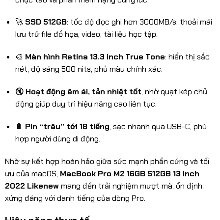
🚀
SSD 512GB
: tốc độ đọc ghi hơn 3000MB/s, thoải mái
lưu trữ file đồ họa, video, tài liệu học tập.
🎨
Màn hình Retina 13.3 inch True Tone
: hiển thị sắc
nét, độ sáng 500 nits, phủ màu chính xác.
🔇
Hoạt động êm ái, tản nhiệt tốt
, nhờ quạt kép chủ
động giúp duy trì hiệu năng cao liên tục.
🔋
Pin “trâu” tới 18 tiếng
, sạc nhanh qua USB-C, phù
hợp người dùng di động.
Nhờ sự kết hợp hoàn hảo giữa sức mạnh phần cứng và tối
ưu của macOS,
MacBook Pro M2 16GB 512GB 13 inch
2022 Likenew
mang đến trải nghiệm mượt mà, ổn định,
xứng đáng với danh tiếng của dòng Pro.