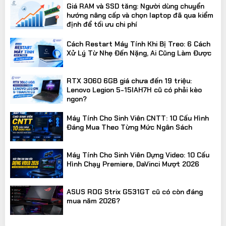
Giá RAM và SSD tăng: Người dùng chuyển
hướng nâng cấp và chọn laptop đã qua kiểm
định để tối ưu chi phí
Cách Restart Máy Tính Khi Bị Treo: 6 Cách
Xử Lý Từ Nhẹ Đến Nặng, Ai Cũng Làm Được
RTX 3060 6GB giá chưa đến 19 triệu:
Lenovo Legion 5-15IAH7H cũ có phải kèo
ngon?
Máy Tính Cho Sinh Viên CNTT: 10 Cấu Hình
Đáng Mua Theo Từng Mức Ngân Sách
Máy Tính Cho Sinh Viên Dựng Video: 10 Cấu
Hình Chạy Premiere, DaVinci Mượt 2026
ASUS ROG Strix G531GT cũ có còn đáng
mua năm 2026?