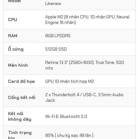
Model
Likenew
Apple M2 (8 nhân CPU, 10 nhân GPU, Neural
CPU
Engine 16 nhân)
RAM
8GB LPDDR5
Ổ cứng
512GB SSD
Retina 13.3″ (2560×1600), True Tone, 500
Màn hình
nits
Card đồ họa
GPU 10 nhân tích hợp M2
2 x Thunderbolt 4 / USB-C, 3.5mm Audio
Cổng kết nối
Jack
Kết nối
Wi-Fi 6, Bluetooth 5.0
không dây
Tình trạng
95% ( chu kỳ sạc 49 lần )
bin