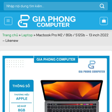
Bỏ
TÌM
qua
KIẾM:
nội
dung
Trang chủ
»
Laptop
»
Macbook Pro M2 / 8Gb / 512Gb – 13 inch 2022
– Likenew