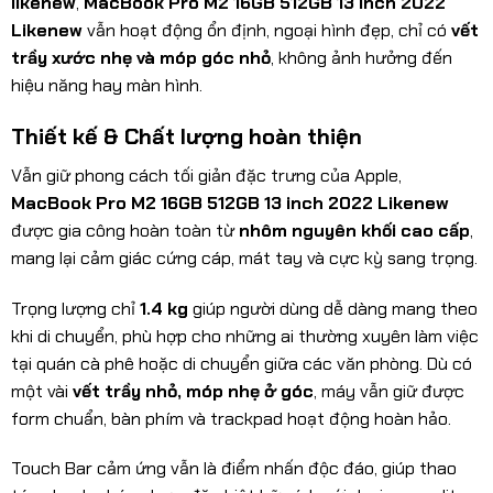
likenew
,
MacBook Pro M2 16GB 512GB 13 inch 2022
Likenew
vẫn hoạt động ổn định, ngoại hình đẹp, chỉ có
vết
trầy xước nhẹ và móp góc nhỏ
, không ảnh hưởng đến
hiệu năng hay màn hình.
Thiết kế & Chất lượng hoàn thiện
Vẫn giữ phong cách tối giản đặc trưng của Apple,
MacBook Pro M2 16GB 512GB 13 inch 2022 Likenew
được gia công hoàn toàn từ
nhôm nguyên khối cao cấp
,
mang lại cảm giác cứng cáp, mát tay và cực kỳ sang trọng.
Trọng lượng chỉ
1.4 kg
giúp người dùng dễ dàng mang theo
khi di chuyển, phù hợp cho những ai thường xuyên làm việc
tại quán cà phê hoặc di chuyển giữa các văn phòng. Dù có
một vài
vết trầy nhỏ, móp nhẹ ở góc
, máy vẫn giữ được
form chuẩn, bàn phím và trackpad hoạt động hoàn hảo.
Touch Bar cảm ứng vẫn là điểm nhấn độc đáo, giúp thao