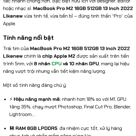
tác nhanh chóng hơn, đặc biệt hữu ích với designer, editor
hoặc nhạc sĩ.
MacBook Pro M2 16GB 512GB 13 inch 2022
Likenew
vừa tinh tế, vừa bền bỉ – đúng tinh thần “Pro” của
Apple.
Tính năng nổi bật
Trái tim của
MacBook Pro M2 16GB 512GB 13 inch 2022
Likenew
chính là
chip Apple M2
được sản xuất trên tiến
trình 5nm, với
8 nhân
CPU
và 10 nhân GPU
, mang lại hiệu
năng vượt trội nhưng vẫn tiết kiệm năng lượng.
Một số tính năng đáng chú ý:
⚡
Hiệu năng mạnh mẽ:
nhanh hơn 18% so với M1, GPU
tăng 35%, chạy mượt Photoshop, Final Cut Pro, Blender,
Lightroom,…
💾
RAM 8GB LPDDR5
: đa nhiệm cực tốt, xử lý hàng
chục tab và phần mềm nặng cùng lúc.