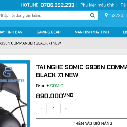
0706.992.233
HOTLINE:
Phụ kiện máy tính
Tải
ìm
153/24 L
ếm:
MÁY TÍNH BÀN
GAMING GEAR
MÀN HÌNH MÁY TÍNH
LI
 G936N COMMANDER BLACK 7.1 NEW
TAI NGHE SOMIC G936N COMM
BLACK 7.1 NEW
Brand:
SOMIC
890.000
VND
TAI NGHE SOMIC G936N COMMANDER BLACK 7.
THÊM VÀO GIỎ HÀNG