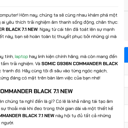
Computer! Hôm nay, chúng ta sẽ cùng nhau khám phá một
 ai yêu thích trải nghiệm âm thanh sống động, chân thực:
R BLACK 7.1 NEW
. Ngay từ cái tên đã toát lên sự mạnh
 viết này, bạn sẽ hoàn toàn bị thuyết phục bởi những gì mà
y tính,
laptop
hay linh kiện chính hãng, mà còn mang đến
 tầm trải nghiệm. Và
SOMIC G936N COMMANDER BLACK
tranh đó. Hãy cùng tôi đi sâu vào từng ngóc ngách,
 xứng đáng có mặt trên bàn làm việc của bạn nhé!
 COMMANDER BLACK 7.1 NEW
n chúng ta nghĩ đến là gì? Có lẽ là khả năng tái tạo âm
sự thoải mái khi đeo trong thời gian dài và một thiết kế
MMANDER BLACK 7.1 NEW
này hội tụ đủ tất cả những
 người.