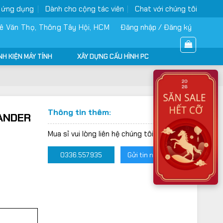
 ứng dụng
Dành cho cộng tác viên
Chat với chúng tôi
ê Văn Thọ, Thông Tây Hội, HCM
Đăng nhập / Đăng ký
NH KIỆN MÁY TÍNH
XÂY DỰNG CẤU HÌNH PC
Thông tin thêm:
ANDER
Mua sỉ vui lòng liên hệ chúng tôi:
0336.557.935
Gửi tin nhắn Zalo
1 NEW số lượng