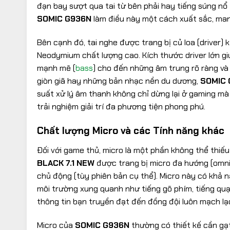
đạn bay sượt qua tai từ bên phải hay tiếng súng nổ t
SOMIC G936N
làm điều này một cách xuất sắc, mang 
Bên cạnh đó, tai nghe được trang bị củ loa (driver
Neodymium chất lượng cao. Kích thước driver lớn giú
mạnh mẽ (
bass
) cho đến những âm trung rõ ràng và â
giòn giã hay những bản nhạc nền du dương,
SOMIC 
suất xử lý âm thanh không chỉ dừng lại ở gaming m
trải nghiệm giải trí đa phương tiện phong phú.
Chất lượng Micro và các Tính năng khác
Đối với game thủ, micro là một phần không thể thiếu 
BLACK 7.1 NEW
được trang bị micro đa hướng (omnid
chủ động (tùy phiên bản cụ thể). Micro này có khả n
môi trường xung quanh như tiếng gõ phím, tiếng qu
thông tin bạn truyền đạt đến đồng đội luôn mạch lạc
Micro của
SOMIC G936N
thường có thiết kế cần gạt 