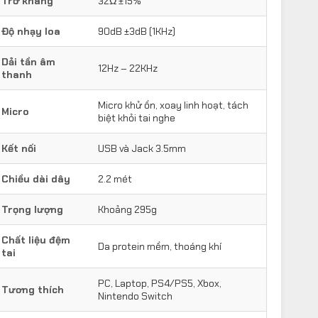
Trở kháng
32Ω ±15%
Độ nhạy loa
90dB ±3dB (1KHz)
Dải tần âm
12Hz – 22KHz
thanh
Micro khử ồn, xoay linh hoạt, tách
Micro
biệt khỏi tai nghe
Kết nối
USB và Jack 3.5mm
Chiều dài dây
2.2 mét
Trọng lượng
Khoảng 295g
Chất liệu đệm
Da protein mềm, thoáng khí
tai
PC, Laptop, PS4/PS5, Xbox,
Tương thích
Nintendo Switch