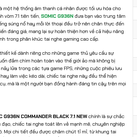
 là một hệ thống âm thanh cá nhân được tối ưu hóa cho
 vòm 7.1 tiên tiến,
SOMIC G936N
đưa bạn vào trung tâm
iếng súng nổ hay mỗi lời thoại đều trở nên chân thực đến
ến đáng giá, mang lại sự hoàn thiện hơn về cả hiệu năng
ình trong phân khúc tai nghe gaming cao cấp.
hiết kế dành riêng cho những game thủ yêu cầu sự
uốn đắm chìm hoàn toàn vào thế giới ảo mà không bị
n nảy lửa trong các tựa game FPS, những cuộc phiêu lưu
ay làm việc kéo dài, chiếc tai nghe này đều thể hiện
 cụ, mà là một người bạn đồng hành đáng tin cậy trên mọi
IC G936N COMMANDER BLACK 7.1 NEW
chính là sự chắc
ủ đạo, chiếc tai nghe toát lên vẻ mạnh mẽ, chuyên nghiệp
 Mọi chi tiết đều được chăm chút tỉ mỉ, từ khung tai