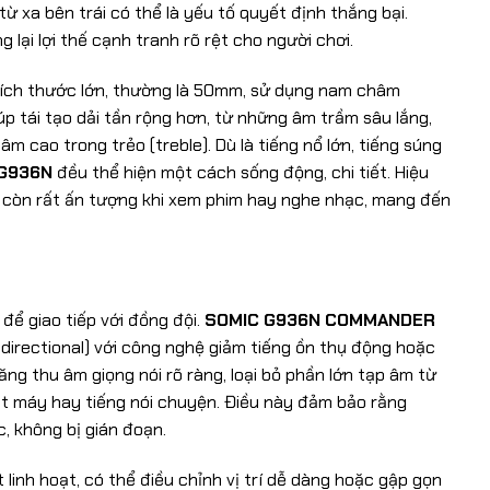
ừ xa bên trái có thể là yếu tố quyết định thắng bại.
lại lợi thế cạnh tranh rõ rệt cho người chơi.
) kích thước lớn, thường là 50mm, sử dụng nam châm
p tái tạo dải tần rộng hơn, từ những âm trầm sâu lắng,
m cao trong trẻo (treble). Dù là tiếng nổ lớn, tiếng súng
G936N
đều thể hiện một cách sống động, chi tiết. Hiệu
à còn rất ấn tượng khi xem phim hay nghe nhạc, mang đến
để giao tiếp với đồng đội.
SOMIC G936N COMMANDER
irectional) với công nghệ giảm tiếng ồn thụ động hoặc
ăng thu âm giọng nói rõ ràng, loại bỏ phần lớn tạp âm từ
ạt máy hay tiếng nói chuyện. Điều này đảm bảo rằng
, không bị gián đoạn.
linh hoạt, có thể điều chỉnh vị trí dễ dàng hoặc gập gọn