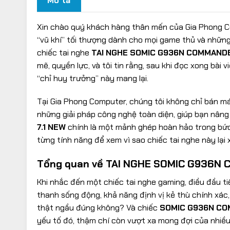
Mô tả
Xin chào quý khách hàng thân mến của Gia Phong 
“vũ khí” tối thượng dành cho mọi game thủ và những
chiếc tai nghe
TAI NGHE SOMIC G936N COMMANDE
mẽ, quyền lực, và tôi tin rằng, sau khi đọc xong bài
“chỉ huy trưởng” này mang lại.
Tại Gia Phong Computer, chúng tôi không chỉ bán má
những giải pháp công nghệ toàn diện, giúp bạn nâng
7.1 NEW
chính là một mảnh ghép hoàn hảo trong bức 
từng tính năng để xem vì sao chiếc tai nghe này lại
Tổng quan về TAI NGHE SOMIC G936N
Khi nhắc đến một chiếc tai nghe gaming, điều đầu tiê
thanh sống động, khả năng định vị kẻ thù chính xác, 
thật ngầu đúng không? Và chiếc
SOMIC G936N CO
yếu tố đó, thậm chí còn vượt xa mong đợi của nhiều