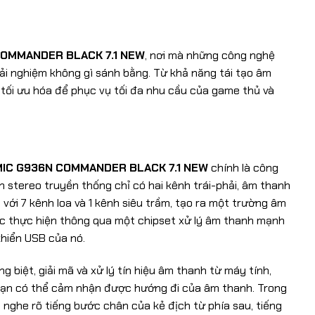
COMMANDER BLACK 7.1 NEW
, nơi mà những công nghệ
ải nghiệm không gì sánh bằng. Từ khả năng tái tạo âm
tối ưu hóa để phục vụ tối đa nhu cầu của game thủ và
IC G936N COMMANDER BLACK 7.1 NEW
chính là công
 stereo truyền thống chỉ có hai kênh trái-phải, âm thanh
với 7 kênh loa và 1 kênh siêu trầm, tạo ra một trường âm
c thực hiện thông qua một chipset xử lý âm thanh mạnh
khiển USB của nó.
 biệt, giải mã và xử lý tín hiệu âm thanh từ máy tính,
bạn có thể cảm nhận được hướng đi của âm thanh. Trong
nghe rõ tiếng bước chân của kẻ địch từ phía sau, tiếng