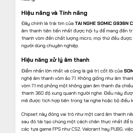
Hiệu năng và Tính năng
Đây chính là trái tim của
TAI NGHE SOMIC G936N 
âm thanh tiên tiến nhất được hội tụ để mang đến tr
thanh vòm đến chất lượng micro, mọi thứ đều được 
người dùng chuyên nghiệp.
Hiệu năng xử lý âm thanh
Điểm nhấn lớn nhất và cũng là giá trị cốt lõi của
SOM
nghệ âm thanh vòm ảo 7.1. Không giống như âm thanh
vòm 7.1 mô phỏng một không gian âm thanh đa chiều 
thanh 360 độ xung quanh người nghe. Điều này đượ
mẽ được tích hợp bên trong tai nghe hoặc bộ điều 
Chipset này đóng vai trò như một card âm thanh riêng
sau đó tái tạo chúng một cách chân thực nhất để 
các tựa game FPS như CS2, Valorant hay PUBG, việc 