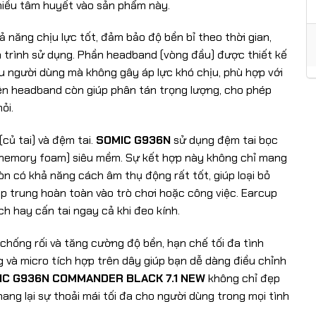
hiều tâm huyết vào sản phẩm này.
ả năng chịu lực tốt, đảm bảo độ bền bỉ theo thời gian,
 trình sử dụng. Phần headband (vòng đầu) được thiết kế
ầu người dùng mà không gây áp lực khó chịu, phù hợp với
rên headband còn giúp phân tán trọng lượng, cho phép
ỏi.
củ tai) và đệm tai.
SOMIC G936N
sử dụng đệm tai bọc
h (memory foam) siêu mềm. Sự kết hợp này không chỉ mang
 còn có khả năng cách âm thụ động rất tốt, giúp loại bỏ
p trung hoàn toàn vào trò chơi hoặc công việc. Earcup
ch hay cấn tai ngay cả khi đeo kính.
hống rối và tăng cường độ bền, hạn chế tối đa tình
 và micro tích hợp trên dây giúp bạn dễ dàng điều chỉnh
IC G936N COMMANDER BLACK 7.1 NEW
không chỉ đẹp
g lại sự thoải mái tối đa cho người dùng trong mọi tình