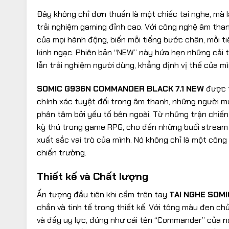
Đây không chỉ đơn thuần là một chiếc tai nghe, mà
trải nghiệm gaming đỉnh cao. Với công nghệ âm thanh
của mọi hành động, biến mỗi tiếng bước chân, mỗi t
kinh ngạc. Phiên bản “NEW” này hứa hẹn những cải ti
lẫn trải nghiệm người dùng, khẳng định vị thế của m
SOMIC G936N COMMANDER BLACK 7.1 NEW
được t
chính xác tuyệt đối trong âm thanh, những người m
phân tâm bởi yếu tố bên ngoài. Từ những trận chiế
kỳ thú trong game RPG, cho đến những buổi stream h
xuất sắc vai trò của mình. Nó không chỉ là một công
chiến trường.
Thiết kế và Chất lượng
Ấn tượng đầu tiên khi cầm trên tay
TAI NGHE SOM
chắn và tinh tế trong thiết kế. Với tông màu đen ch
và đầy uy lực, đúng như cái tên “Commander” của nó.