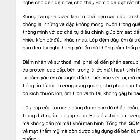
nghe cho đến đệm tai, cho thấy Somic đã đặt rất n
Khung tai nghe được làm từ chất liệu cao cấp, có kh
chống lại những va đập không mong muốn trong quá
thông minh với cơ chế tự điều chỉnh, giúp ôm sát đ
nhiều kích cỡ đầu khác nhau. Lớp đệm dày, êm ái t
bạn đeo tai nghe hàng giờ liền mà không cảm thấy m
Điểm nhấn về sự thoải mái phải kể đến phần earcup (
da protein cao cấp, bên trong là lớp mút hoạt tín
lại cảm giác êm ái tuyệt đối khi tiếp xúc với tai, mà
tiếng ồn từ môi trường xung quanh, cho phép bạn tậ
có kích thước lớn, ôm trọn vành tai, không gây bí bá
Dây cáp của tai nghe cũng được bọc dù chắc chắn, c
trạng đứt ngầm do gập xoắn. Bộ điều khiển âm lượng
mà không cần rời mắt khỏi màn hình. Tổng thể,
SOM
về mặt thẩm mỹ mà còn được xây dựng để bền bỉ, man
huống.