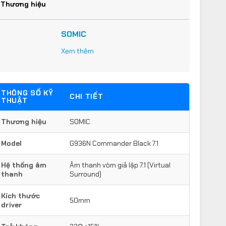
Thương hiệu
SOMIC
Xem thêm
THÔNG SỐ KỸ
CHI TIẾT
THUẬT
Thương hiệu
SOMIC
Model
G936N Commander Black 7.1
Hệ thống âm
Âm thanh vòm giả lập 7.1 (Virtual
thanh
Surround)
Kích thước
50mm
driver