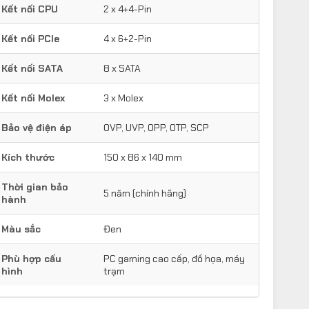
Kết nối CPU
2 x 4+4-Pin
Kết nối PCIe
4 x 6+2-Pin
Kết nối SATA
8 x SATA
Kết nối Molex
3 x Molex
Bảo vệ điện áp
OVP, UVP, OPP, OTP, SCP
Kích thước
150 x 86 x 140 mm
Thời gian bảo
5 năm (chính hãng)
hành
Màu sắc
Đen
Phù hợp cấu
PC gaming cao cấp, đồ họa, máy
hình
trạm