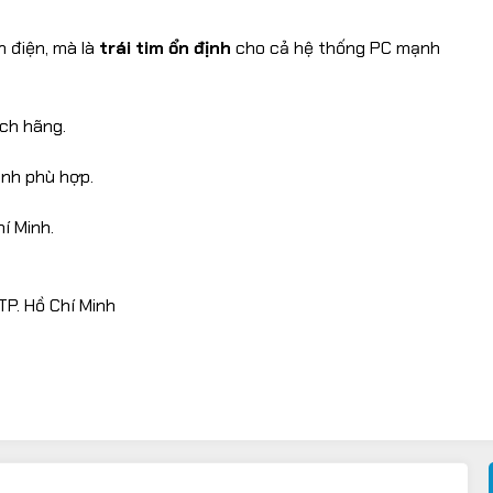
 điện, mà là
trái tim ổn định
cho cả hệ thống PC mạnh
ách hãng.
hình phù hợp.
hí Minh.
P. Hồ Chí Minh