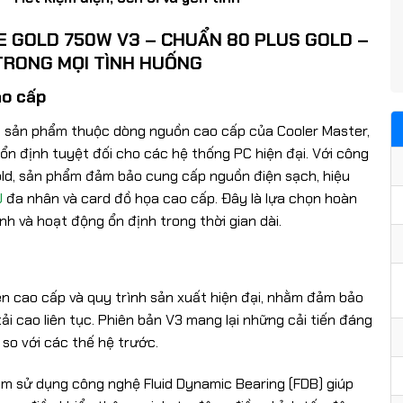
 GOLD 750W V3 – CHUẨN 80 PLUS GOLD –
 TRONG MỌI TÌNH HUỐNG
ao cấp
 sản phẩm thuộc dòng nguồn cao cấp của Cooler Master,
ổn định tuyệt đối cho các hệ thống PC hiện đại. Với công
ld, sản phẩm đảm bảo cung cấp nguồn điện sạch, hiệu
U
đa nhân và card đồ họa cao cấp. Đây là lựa chọn hoàn
h và hoạt động ổn định trong thời gian dài.
ện cao cấp và quy trình sản xuất hiện đại, nhằm đảm bảo
ải cao liên tục. Phiên bản V3 mang lại những cải tiến đáng
 so với các thế hệ trước.
m sử dụng công nghệ Fluid Dynamic Bearing (FDB) giúp