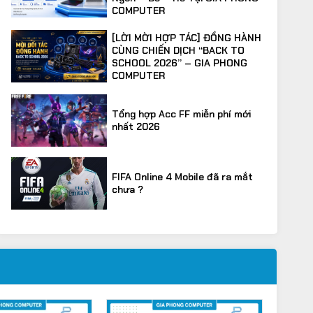
ao
sao
290.000VND.
8.190.000VND.
COMPUTER
[LỜI MỜI HỢP TÁC] ĐỒNG HÀNH
CÙNG CHIẾN DỊCH “BACK TO
SCHOOL 2026” – GIA PHONG
COMPUTER
Tổng hợp Acc FF miễn phí mới
nhất 2026
FIFA Online 4 Mobile đã ra mắt
chưa ?