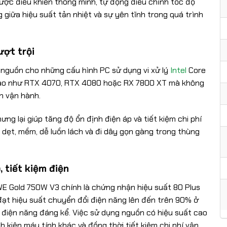
được điều khiển thông minh, tự động điều chỉnh tốc độ
 giữa hiệu suất tản nhiệt và sự yên tĩnh trong quá trình
ượt trội
nguồn cho những cấu hình PC sử dụng vi xử lý
Intel
Core
cao như RTX 4070, RTX 4080 hoặc RX 7800 XT mà không
h vận hành.
ng lại giúp tăng độ ổn định điện áp và tiết kiệm chi phí
dẹt, mềm, dễ luồn lách và đi dây gọn gàng trong thùng
 tiết kiệm điện
E Gold 750W V3 chính là chứng nhận hiệu suất 80 Plus
 đạt hiệu suất chuyển đổi điện năng lên đến trên 90% ở
m điện năng đáng kể. Việc sử dụng nguồn có hiệu suất cao
h kiện máy tính khác và đồng thời tiết kiệm chi phí vận