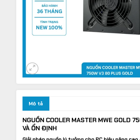
Mô tả
NGUỒN COOLER MASTER MWE GOLD 750
VÀ ỔN ĐỊNH
Giải pháp nguồn lý tưởng cho PC hiệu năng cao –