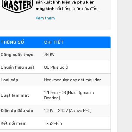
sản xuất
linh kiện và phụ kiện
máy tính
nổi tiếng toàn cầu đến
từ Đài Loan, được thành lập năm
Xem thêm
1992. Đúng như tên gọi, trọng tâm
chính của hãng là các giải pháp làm
mát, nhưng họ đã mở rộng ra nhiều
sản phẩm chất lượng khác.
THÔNG SỐ
CHI TIẾT
Công suất thực
750W
Chuẩn hiệu suất
80 Plus Gold
Loại cáp
Non-modular, cáp dẹt màu đen
120mm FDB (Fluid Dynamic
Quạt làm mát
Bearing)
Điện áp đầu vào
100V – 240V (Active PFC)
Kết nối main
1 x 24-Pin