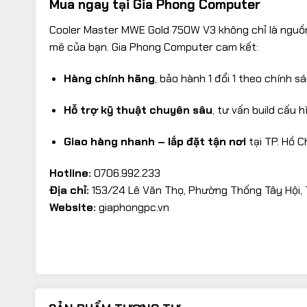
Mua ngay tại Gia Phong Computer
Cooler Master MWE Gold 750W V3 không chỉ là nguồn
mẽ của bạn. Gia Phong Computer cam kết:
Hàng chính hãng
, bảo hành 1 đổi 1 theo chính s
Hỗ trợ kỹ thuật chuyên sâu
, tư vấn build cấu 
Giao hàng nhanh – lắp đặt tận nơi
tại TP. Hồ C
Hotline:
0706.992.233
Địa chỉ:
153/24 Lê Văn Thọ, Phường Thống Tây Hội, T
Website:
giaphongpc.vn