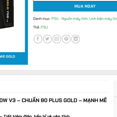
MUA NGAY
Danh mục:
PSU - Nguồn máy tính
,
Linh kiện máy tí
Thẻ:
PSU
W V3 – CHUẨN 80 PLUS GOLD – MẠNH MẼ
 Tiết kiệm điện, bền bỉ và yên tĩnh