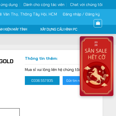
 ứng dụng
Dành cho cộng tác viên
Chat với chúng tôi
ê Văn Thọ, Thông Tây Hội, HCM
Đăng nhập / Đăng ký
NH KIỆN MÁY TÍNH
XÂY DỰNG CẤU HÌNH PC
Thông tin thêm:
GOLD
Mua sỉ vui lòng liên hệ chúng tôi:
0336.557.935
Gửi tin nhắn Zalo
80 PLUS GOLD số lượng
000VND.