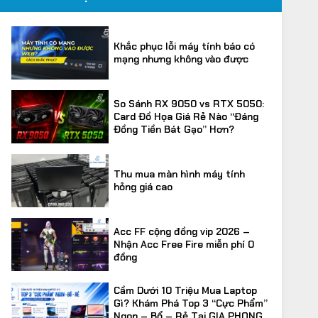
Khắc phục lỗi máy tính báo có
mạng nhưng không vào được
So Sánh RX 9050 vs RTX 5050:
Card Đồ Họa Giá Rẻ Nào “Đáng
Đồng Tiền Bát Gạo” Hơn?
Thu mua màn hình máy tính
hỏng giá cao
ard màn hình MSI RTX 3060
CPU Intel Core i7-14700F 
Acc FF cộng đồng vip 2026 –
ENTUS 2X OC 12 GB
New
Nhận Acc Free Fire miễn phí 0
đồng
ược
Được
ã bán 0 sản phẩm
Đã bán 0 sản phẩm
ếp
xếp
.290.000
VND
8.190.000
VND
á
á
Giá
Giá
Cầm Dưới 10 Triệu Mua Laptop
ạng
hạng
ốc
ện
gốc
hiện
0
.200.000
VND
10.235.000
VND
Gì? Khám Phá Top 3 “Cực Phẩm”
i
là:
tại
5
200.000VND.
10.235.000VND.
là:
Ngon – Bổ – Rẻ Tại GIA PHONG