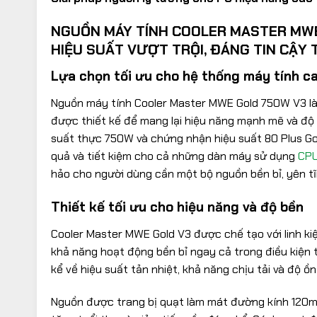
NGUỒN MÁY TÍNH COOLER MASTER MWE
HIỆU SUẤT VƯỢT TRỘI, ĐÁNG TIN CẬY
Lựa chọn tối ưu cho hệ thống máy tính c
Nguồn máy tính Cooler Master MWE Gold 750W V3 là
được thiết kế để mang lại hiệu năng mạnh mẽ và độ 
suất thực 750W và chứng nhận hiệu suất 80 Plus Go
quả và tiết kiệm cho cả những dàn máy sử dụng
CP
hảo cho người dùng cần một bộ nguồn bền bỉ, yên tĩn
Thiết kế tối ưu cho hiệu năng và độ bền
Cooler Master MWE Gold V3 được chế tạo với linh ki
khả năng hoạt động bền bỉ ngay cả trong điều kiện t
kể về hiệu suất tản nhiệt, khả năng chịu tải và độ ồn
Nguồn được trang bị quạt làm mát đường kính 120m