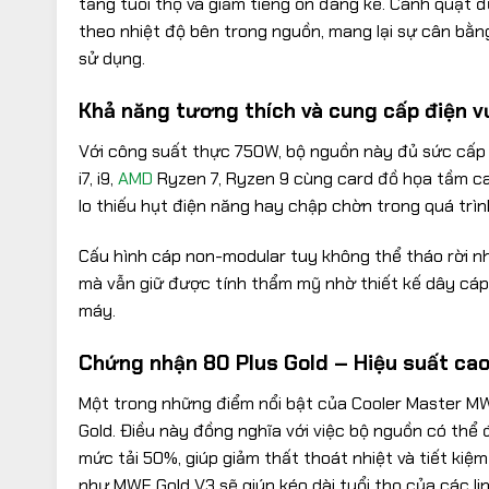
tăng tuổi thọ và giảm tiếng ồn đáng kể. Cánh quạt 
theo nhiệt độ bên trong nguồn, mang lại sự cân bằng
sử dụng.
Khả năng tương thích và cung cấp điện v
Với công suất thực 750W, bộ nguồn này đủ sức cấp 
i7, i9,
AMD
Ryzen 7, Ryzen 9 cùng card đồ họa tầm 
lo thiếu hụt điện năng hay chập chờn trong quá trìn
Cấu hình cáp non-modular tuy không thể tháo rời như
mà vẫn giữ được tính thẩm mỹ nhờ thiết kế dây cáp 
máy.
Chứng nhận 80 Plus Gold – Hiệu suất cao,
Một trong những điểm nổi bật của Cooler Master MW
Gold. Điều này đồng nghĩa với việc bộ nguồn có thể
mức tải 50%, giúp giảm thất thoát nhiệt và tiết kiệ
như MWE Gold V3 sẽ giúp kéo dài tuổi thọ của các lin