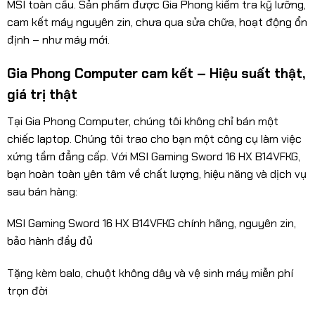
MSI toàn cầu. Sản phẩm được Gia Phong kiểm tra kỹ lưỡng,
cam kết máy nguyên zin, chưa qua sửa chữa, hoạt động ổn
định – như máy mới.
Gia Phong Computer cam kết – Hiệu suất thật,
giá trị thật
Tại Gia Phong Computer, chúng tôi không chỉ bán một
chiếc laptop. Chúng tôi trao cho bạn một công cụ làm việc
xứng tầm đẳng cấp. Với MSI Gaming Sword 16 HX B14VFKG,
bạn hoàn toàn yên tâm về chất lượng, hiệu năng và dịch vụ
sau bán hàng:
MSI Gaming Sword 16 HX B14VFKG chính hãng, nguyên zin,
bảo hành đầy đủ
Tặng kèm balo, chuột không dây và vệ sinh máy miễn phí
trọn đời