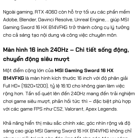
Ngoài gaming, RTX 4060 còn hỗ trợ tối ưu các phần mềm
Adobe, Blender, Davinci Resolve, Unreal Engine,… giúp MSI
Gaming Sword 16 HX B14VFKG trở thành công cụ lý tưởng
cho cả sáng tạo nội dung và công việc chuyên môn.
Màn hình 16 inch 240Hz – Chi tiết sống động,
chuyển động siêu mượt
Một điểm cộng lớn của
MSI Gaming Sword 16 HX
B14VFKG
là màn hình kích thước 16 inch với độ phân giải
Full HD+ (1920×1200), tỷ lệ 16:10 cho không gian làm việc
rộng hơn. Tần số quét lên đến 240Hz mang đến trải nghiệm
chơi game siêu mượt, phản hồi tức thì – đặc biệt phù hợp
với các game FPS như CS2, Valorant, Apex Legends.
Khả năng hiển thị màu sắc chính xác, góc nhìn rộng và độ
sáng cao giúp MSI Gaming Sword 16 HX B14VFKG không chỉ