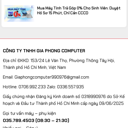
Mua Máy Tính Trả Góp 0% Cho Sinh Viên: Duyệt
Hồ Sơ 15 Phút, Chỉ Cần CCCD
CÔNG TY TNHH GIA PHONG COMPUTER
Địa chỉ ĐKKD: 153/24 Lê Văn Thọ, Phường Thông Tây Hội,
Thành phố Hồ Chí Minh, Việt Nam
Email: Giaphongcomputer990976@gmail.com
Hotline: 0706.992.233 Zalo: 0336.557.935
Giấy chứng nhận Đăng ký Kinh doanh số 0318990976 do Sở Kế
hoạch và Đầu tư Thành phố Hồ Chí Minh cấp ngày 09/06/2025
Gọi tư vấn máy – phụ kiện
035.789.4503 (08:30 – 21:30)