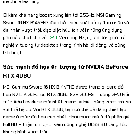
machine learning.
Đi kèm khả năng boost xung lên tới 5.5GHz, MSI Gaming
Sword 16 HX B14VFKG đảm bảo hiệu suất xử lý đơn nhân và
đa nhân vượt trội, đặc biệt hữu ích với những ứng dụng
yêu cầu khắt khe về
CPU
. Với dòng HX, người dùng có trải
nghiệm tương tự desktop trong hình hài di động, vô cùng
linh hoạt.
Sức mạnh đồ họa ấn tượng từ NVIDIA GeForce
RTX 4060
MSI Gaming Sword 16 HX B14VFKG được trang bị card đồ
họa NVIDIA GeForce RTX 4060 8GB GDDR6 – dòng GPU kiến
trúc Ada Lovelace mới nhất, mang lại hiệu năng vượt trội so
với thế hệ cũ. Với RTX 4060, bạn có thể dễ dàng thiết lập
game ở mức đồ họa cao nhất, chơi mượt mà ở độ phân giải
Full HD – thậm chí QHD, kèm công nghệ DLSS 3.0 tăng tốc
khung hình vượt trội.