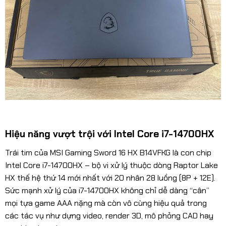
Hiệu năng vượt trội với Intel Core i7-14700HX
Trái tim của MSI Gaming Sword 16 HX B14VFKG là con chip
Intel Core i7-14700HX – bộ vi xử lý thuộc dòng Raptor Lake
HX thế hệ thứ 14 mới nhất với 20 nhân 28 luồng (8P + 12E).
Sức mạnh xử lý của i7-14700HX không chỉ dễ dàng “cân”
mọi tựa game AAA nặng mà còn vô cùng hiệu quả trong
các tác vụ như dựng video, render 3D, mô phỏng CAD hay