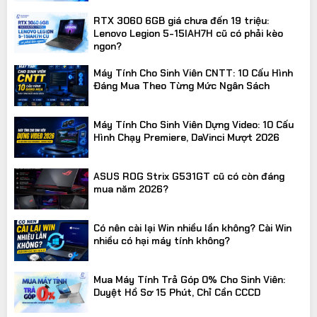
RTX 3060 6GB giá chưa đến 19 triệu:
Lenovo Legion 5-15IAH7H cũ có phải kèo
ngon?
Máy Tính Cho Sinh Viên CNTT: 10 Cấu Hình
Đáng Mua Theo Từng Mức Ngân Sách
Máy Tính Cho Sinh Viên Dựng Video: 10 Cấu
Hình Chạy Premiere, DaVinci Mượt 2026
ASUS ROG Strix G531GT cũ có còn đáng
mua năm 2026?
Có nên cài lại Win nhiều lần không? Cài Win
nhiều có hại máy tính không?
Mua Máy Tính Trả Góp 0% Cho Sinh Viên:
Duyệt Hồ Sơ 15 Phút, Chỉ Cần CCCD