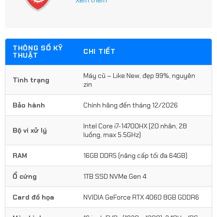
THÔNG SỐ KỸ
CHI TIẾT
THUẬT
Máy cũ – Like New, đẹp 99%, nguyên
Tình trạng
zin
Bảo hành
Chính hãng đến tháng 12/2026
Intel Core i7-14700HX (20 nhân, 28
Bộ vi xử lý
luồng, max 5.5GHz)
RAM
16GB DDR5 (nâng cấp tối đa 64GB)
Ổ cứng
1TB SSD NVMe Gen 4
Card đồ họa
NVIDIA GeForce RTX 4060 8GB GDDR6