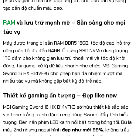
phục vụ giải trí mà còn đáp ứng tốt cho các tác vụ sáng
tạo cần độ chuẩn màu cao.
RAM
và lưu trữ mạnh mẽ – Sẵn sàng cho mọi
tác vụ
Máy được trang bị sẵn RAM DDR5 16GB, tốc độ cao, hỗ trợ
nâng cấp tối đa đến 64GB. Ổ cứng SSD NVMe dung lượng
1TB đảm bảo không gian lưu trữ thoải mái và tốc độ khởi
động, tải game, xử lý dữ liệu nhanh như chớp. MSI Gaming
Sword 16 HX B14VFKG cho phép bạn đa nhiệm mượt mà
nhiều tác vụ mà không gặp bất kỳ độ trễ nào.
Thiết kế gaming ấn tượng – Đẹp like new
MSI Gaming Sword 16 HX B14VFKG sở hữu thiết kế sắc sảo
với tone trắng-xanh đặc trưng dòng Sword, đầy tính biểu
tượng. Đèn nền phím LED xanh nổi bật trong bóng tối. Dù là
máy 2nd nhưng ngoại hình
đẹp như mới 99%
, không trầy