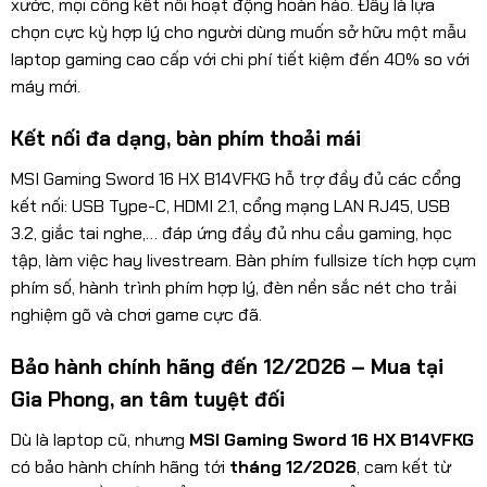
xước, mọi cổng kết nối hoạt động hoàn hảo. Đây là lựa
chọn cực kỳ hợp lý cho người dùng muốn sở hữu một mẫu
laptop gaming cao cấp với chi phí tiết kiệm đến 40% so với
máy mới.
Kết nối đa dạng, bàn phím thoải mái
MSI Gaming Sword 16 HX B14VFKG hỗ trợ đầy đủ các cổng
kết nối: USB Type-C, HDMI 2.1, cổng mạng LAN RJ45, USB
3.2, giắc tai nghe,… đáp ứng đầy đủ nhu cầu gaming, học
tập, làm việc hay livestream. Bàn phím fullsize tích hợp cụm
phím số, hành trình phím hợp lý, đèn nền sắc nét cho trải
nghiệm gõ và chơi game cực đã.
Bảo hành chính hãng đến 12/2026 – Mua tại
Gia Phong, an tâm tuyệt đối
Dù là laptop cũ, nhưng
MSI Gaming Sword 16 HX B14VFKG
có bảo hành chính hãng tới
tháng 12/2026
, cam kết từ