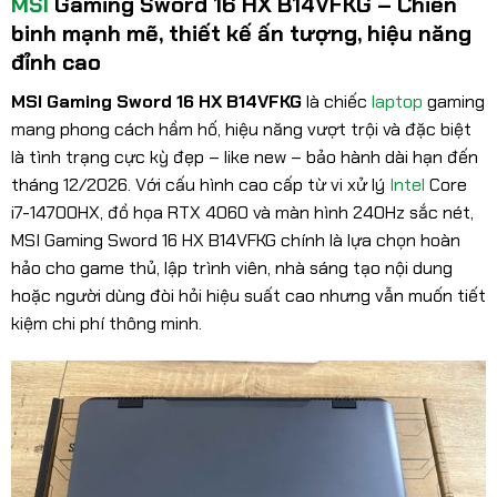
MSI
Gaming Sword 16 HX B14VFKG – Chiến
binh mạnh mẽ, thiết kế ấn tượng, hiệu năng
đỉnh cao
MSI Gaming Sword 16 HX B14VFKG
là chiếc
laptop
gaming
mang phong cách hầm hố, hiệu năng vượt trội và đặc biệt
là tình trạng cực kỳ đẹp – like new – bảo hành dài hạn đến
tháng 12/2026. Với cấu hình cao cấp từ vi xử lý
Intel
Core
i7-14700HX, đồ họa RTX 4060 và màn hình 240Hz sắc nét,
MSI Gaming Sword 16 HX B14VFKG chính là lựa chọn hoàn
hảo cho game thủ, lập trình viên, nhà sáng tạo nội dung
hoặc người dùng đòi hỏi hiệu suất cao nhưng vẫn muốn tiết
kiệm chi phí thông minh.