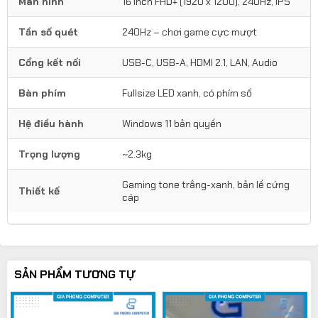
Màn hình
16 inch FHD+ (1920 x 1200), 240Hz, IPS
Tần số quét
240Hz – chơi game cực mượt
Cổng kết nối
USB-C, USB-A, HDMI 2.1, LAN, Audio
Bàn phím
Fullsize LED xanh, có phím số
Hệ điều hành
Windows 11 bản quyền
Trọng lượng
~2.3kg
Gaming tone trắng-xanh, bản lề cứng
Thiết kế
cáp
SẢN PHẨM TƯƠNG TỰ