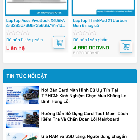
Laptop Asus VivoBook X409FA
Laptop ThinkPad X1 Carbon
i5 8265U/8GB/256GB/Win10
Gen 6 máy cũ
(EK138T)
Đã bán 0 sản phẩm
Đã bán 1 sản phẩm
Được
Được
xếp
xếp
Liên hệ
Giá
Giá
4.990.000
VND
hạng
hạng
gốc
hiện
5.990.000
VND
0
0
là:
tại
5.990.000VND.
là:
5
5
4.990.000VND.
sao
sao
TIN TỨC NỔI BẬT
Nơi Bán Card Màn Hình Cũ Uy Tín Tại
TP.HCM: Kinh Nghiệm Chọn Mua Không Lo
Dính Hàng Lỗi
Hướng Dẫn Sử Dụng Card Test Main: Cách
Kiểm Tra Và Chẩn Đoán Lỗi Mainboard
Giá RAM và SSD tăng: Người dùng chuyển