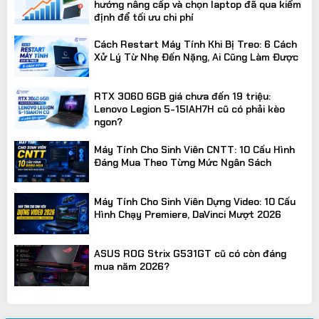
hướng nâng cấp và chọn laptop đã qua kiểm
định để tối ưu chi phí
Cách Restart Máy Tính Khi Bị Treo: 6 Cách
Xử Lý Từ Nhẹ Đến Nặng, Ai Cũng Làm Được
RTX 3060 6GB giá chưa đến 19 triệu:
Lenovo Legion 5-15IAH7H cũ có phải kèo
ngon?
Máy Tính Cho Sinh Viên CNTT: 10 Cấu Hình
Đáng Mua Theo Từng Mức Ngân Sách
Máy Tính Cho Sinh Viên Dựng Video: 10 Cấu
Hình Chạy Premiere, DaVinci Mượt 2026
ASUS ROG Strix G531GT cũ có còn đáng
mua năm 2026?