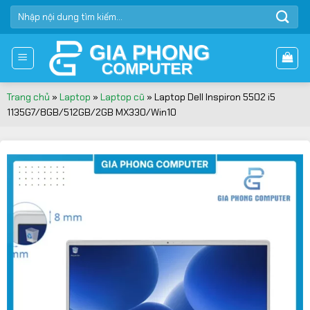
Bỏ
TÌM
qua
KIẾM:
nội
dung
Trang chủ
»
Laptop
»
Laptop cũ
»
Laptop Dell Inspiron 5502 i5
1135G7/8GB/512GB/2GB MX330/Win10