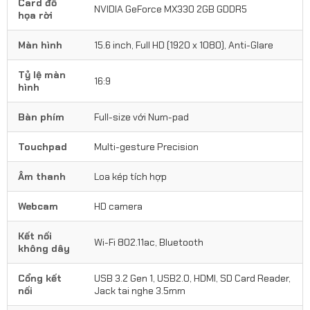
Card đồ
NVIDIA GeForce MX330 2GB GDDR5
họa rời
Màn hình
15.6 inch, Full HD (1920 x 1080), Anti-Glare
Tỷ lệ màn
16:9
hình
Bàn phím
Full-size với Num-pad
Touchpad
Multi-gesture Precision
Âm thanh
Loa kép tích hợp
Webcam
HD camera
Kết nối
Wi-Fi 802.11ac, Bluetooth
không dây
Cổng kết
USB 3.2 Gen 1, USB2.0, HDMI, SD Card Reader,
nối
Jack tai nghe 3.5mm