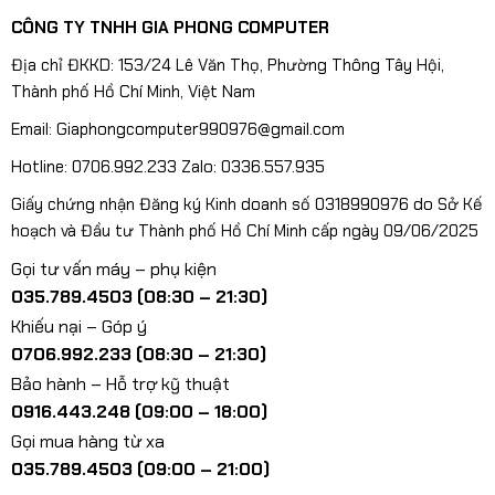
CÔNG TY TNHH GIA PHONG COMPUTER
Địa chỉ ĐKKD: 153/24 Lê Văn Thọ, Phường Thông Tây Hội,
Thành phố Hồ Chí Minh, Việt Nam
Email: Giaphongcomputer990976@gmail.com
Hotline: 0706.992.233 Zalo: 0336.557.935
Giấy chứng nhận Đăng ký Kinh doanh số 0318990976 do Sở Kế
hoạch và Đầu tư Thành phố Hồ Chí Minh cấp ngày 09/06/2025
Gọi tư vấn máy – phụ kiện
035.789.4503 (08:30 – 21:30)
Khiếu nại – Góp ý
0706.992.233 (08:30 – 21:30)
Bảo hành – Hỗ trợ kỹ thuật
0916.443.248 (09:00 – 18:00)
Gọi mua hàng từ xa
035.789.4503 (09:00 – 21:00)