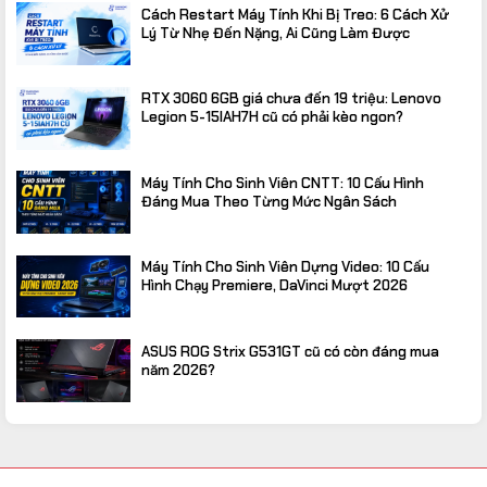
Cách Restart Máy Tính Khi Bị Treo: 6 Cách Xử
Lý Từ Nhẹ Đến Nặng, Ai Cũng Làm Được
RTX 3060 6GB giá chưa đến 19 triệu: Lenovo
Legion 5-15IAH7H cũ có phải kèo ngon?
Máy Tính Cho Sinh Viên CNTT: 10 Cấu Hình
Đáng Mua Theo Từng Mức Ngân Sách
Máy Tính Cho Sinh Viên Dựng Video: 10 Cấu
Hình Chạy Premiere, DaVinci Mượt 2026
ASUS ROG Strix G531GT cũ có còn đáng mua
năm 2026?