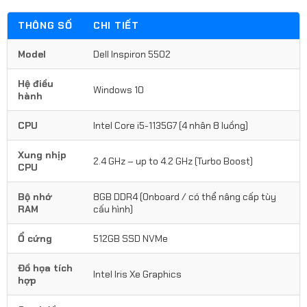
THÔNG SỐ
CHI TIẾT
Model
Dell Inspiron 5502
Hệ điều
Windows 10
hành
CPU
Intel Core i5-1135G7 (4 nhân 8 luồng)
Xung nhịp
2.4 GHz – up to 4.2 GHz (Turbo Boost)
CPU
Bộ nhớ
8GB DDR4 (Onboard / có thể nâng cấp tùy
RAM
cấu hình)
Ổ cứng
512GB SSD NVMe
Đồ họa tích
Intel Iris Xe Graphics
hợp