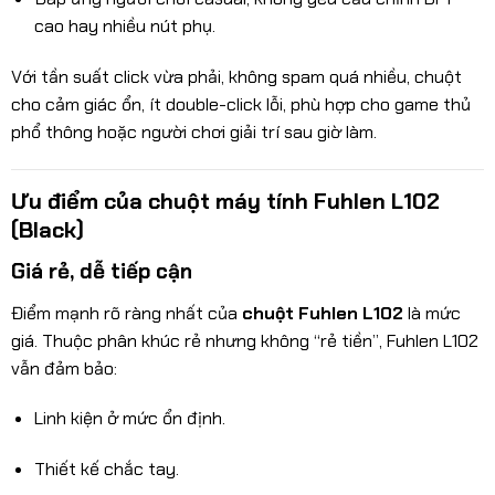
cao hay nhiều nút phụ.
Với tần suất click vừa phải, không spam quá nhiều, chuột
cho cảm giác ổn, ít double-click lỗi, phù hợp cho game thủ
phổ thông hoặc người chơi giải trí sau giờ làm.
Ưu điểm của chuột máy tính Fuhlen L102
(Black)
Giá rẻ, dễ tiếp cận
Điểm mạnh rõ ràng nhất của
chuột Fuhlen L102
là mức
giá. Thuộc phân khúc rẻ nhưng không “rẻ tiền”, Fuhlen L102
vẫn đảm bảo:
Linh kiện ở mức ổn định.
Thiết kế chắc tay.