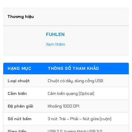
Thương hiệu
FUHLEN
Xem thêm
HẠNG MỤC
THÔNG SỐ THAM KHẢO
Loại chuột
Chuột có dây, dùng cổng USB
Cảm biến
Cảm biến quang (Optical)
Độ phân giải
Khoảng 1000 DPI
Số nút bấm
3 nút: Trái – Phải – Nút giữa (cuộn)
Giao tiếp
USB 2.0, tương thích USB 3.0