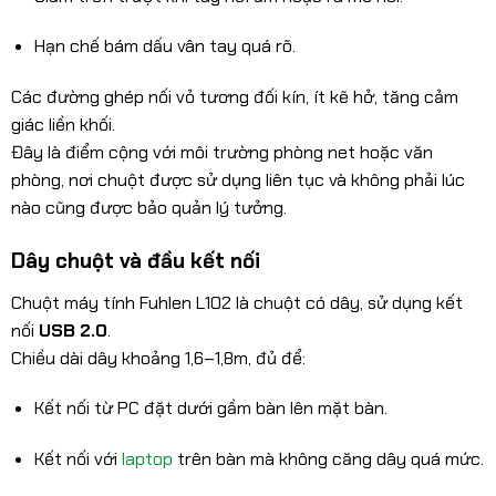
Hạn chế bám dấu vân tay quá rõ.
Các đường ghép nối vỏ tương đối kín, ít kẽ hở, tăng cảm
giác liền khối.
Đây là điểm cộng với môi trường phòng net hoặc văn
phòng, nơi chuột được sử dụng liên tục và không phải lúc
nào cũng được bảo quản lý tưởng.
Dây chuột và đầu kết nối
Chuột máy tính Fuhlen L102 là chuột có dây, sử dụng kết
nối
USB 2.0
.
Chiều dài dây khoảng 1,6–1,8m, đủ để:
Kết nối từ PC đặt dưới gầm bàn lên mặt bàn.
Kết nối với
laptop
trên bàn mà không căng dây quá mức.