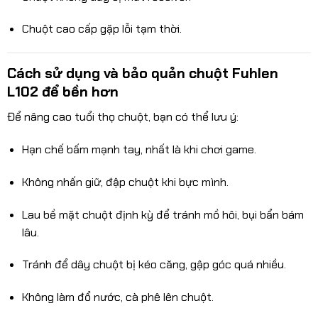
Chuột cao cấp gặp lỗi tạm thời.
Cách sử dụng và bảo quản chuột Fuhlen
L102 để bền hơn
Để nâng cao tuổi thọ chuột, bạn có thể lưu ý:
Hạn chế bấm mạnh tay, nhất là khi chơi game.
Không nhấn giữ, đập chuột khi bực mình.
Lau bề mặt chuột định kỳ để tránh mồ hôi, bụi bẩn bám
lâu.
Tránh để dây chuột bị kéo căng, gập góc quá nhiều.
Không làm đổ nước, cà phê lên chuột.