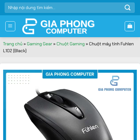
Bỏ
TÌM
qua
KIẾM:
nội
dung
Trang chủ
»
Gaming Gear
»
Chuột Gaming
»
Chuột máy tính Fuhlen
L102 (Black)