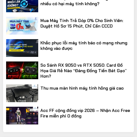
nhiều có hại máy tính không?
Mua Máy Tính Trả Góp 0% Cho Sinh Viên:
Duyệt Hồ Sơ 15 Phút, Chỉ Cần CCCD
Khắc phục lỗi máy tính báo có mạng nhưng
không vào được
So Sánh RX 9050 vs RTX 5050: Card Đồ
Họa Giá Rẻ Nào “Đáng Đồng Tiền Bát Gạo”
Hơn?
Thu mua màn hình máy tính hỏng giá cao
Acc FF cộng đồng vip 2026 – Nhận Acc Free
Fire miễn phí 0 đồng