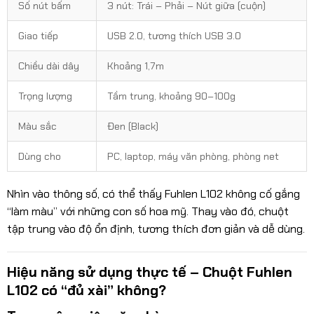
Số nút bấm
3 nút: Trái – Phải – Nút giữa (cuộn)
Giao tiếp
USB 2.0, tương thích USB 3.0
Chiều dài dây
Khoảng 1,7m
Trọng lượng
Tầm trung, khoảng 90–100g
Màu sắc
Đen (Black)
Dùng cho
PC, laptop, máy văn phòng, phòng net
Nhìn vào thông số, có thể thấy Fuhlen L102 không cố gắng
“làm màu” với những con số hoa mỹ. Thay vào đó, chuột
tập trung vào độ ổn định, tương thích đơn giản và dễ dùng.
Hiệu năng sử dụng thực tế – Chuột Fuhlen
L102 có “đủ xài” không?