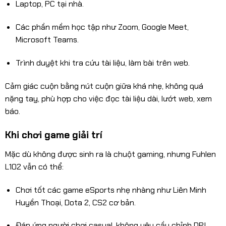
Laptop, PC tại nhà.
Các phần mềm học tập như Zoom, Google Meet,
Microsoft Teams.
Trình duyệt khi tra cứu tài liệu, làm bài trên web.
Cảm giác cuộn bằng nút cuộn giữa khá nhẹ, không quá
nặng tay, phù hợp cho việc đọc tài liệu dài, lướt web, xem
báo.
Khi chơi game giải trí
Mặc dù không được sinh ra là chuột gaming, nhưng Fuhlen
L102 vẫn có thể:
Chơi tốt các game eSports nhẹ nhàng như Liên Minh
Huyền Thoại, Dota 2, CS2 cơ bản.
Đáp ứng người chơi casual, không yêu cầu chỉnh DPI