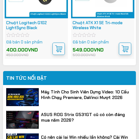
Chuột Logitech G102
Chuột ATK X1 SE Tri-mode
LightSync Black
Wireless White
Đã bán 0 sản phẩm
Đã bán 0 sản phẩm
Được
Được
xếp
xếp
Giá
Giá
400.000
VND
Giá
Giá
549.000
VND
hạng
hạng
gốc
hiện
gốc
hiện
450.000
VND
590.000
VND
0
0
là:
tại
là:
tại
450.000VND.
là:
590.000VND.
là:
5
5
400.000VND.
549.000VND.
sao
sao
TIN TỨC NỔI BẬT
Máy Tính Cho Sinh Viên Dựng Video: 10 Cấu
Hình Chạy Premiere, DaVinci Mượt 2026
ASUS ROG Strix G531GT cũ có còn đáng
mua năm 2026?
Có nên cài lại Win nhiều lần không? Cài Win