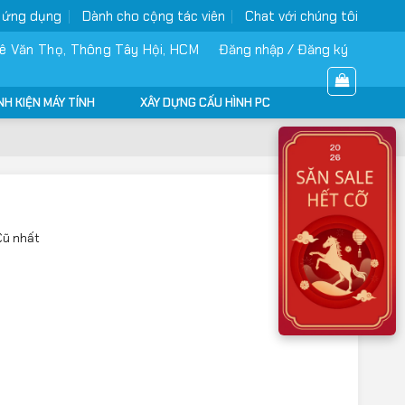
 ứng dụng
Dành cho cộng tác viên
Chat với chúng tôi
ê Văn Thọ, Thông Tây Hội, HCM
Đăng nhập / Đăng ký
NH KIỆN MÁY TÍNH
XÂY DỰNG CẤU HÌNH PC
Cũ nhất