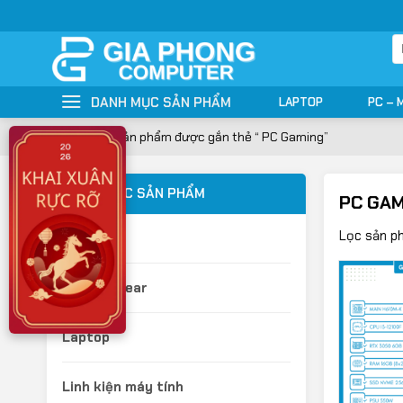
Bỏ
qua
T
nội
ki
dung
DANH MỤC SẢN PHẨM
LAPTOP
PC – 
Trang chủ
»
Sản phẩm được gắn thẻ “ PC Gaming”
DANH MỤC SẢN PHẨM
PC GAM
Lọc sản p
Camera
Gaming Gear
Laptop
Linh kiện máy tính