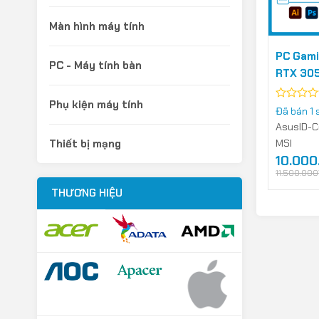
Màn hình máy tính
PC Gami
PC - Máy tính bàn
RTX 30
Phụ kiện máy tính
Được
Đã bán 1
xếp
Asus
ID-C
hạng
0
MSI
Thiết bị mạng
5
10.000
Giá
Giá
sao
gốc
hiện
11.500.000
là:
tại
11.500.000
là:
THƯƠNG HIỆU
10.000.00