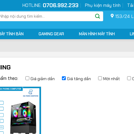
0706.992.233
HOTLINE:
Phụ kiện máy tính
Tải
ìm
153/24 L
ếm:
MÁY TÍNH BÀN
GAMING GEAR
MÀN HÌNH MÁY TÍNH
LI
ING
hẩm theo:
Giá giảm dần
Giá tăng dần
Mới nhất