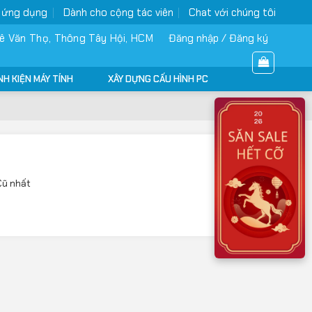
 ứng dụng
Dành cho cộng tác viên
Chat với chúng tôi
ê Văn Thọ, Thông Tây Hội, HCM
Đăng nhập / Đăng ký
NH KIỆN MÁY TÍNH
XÂY DỰNG CẤU HÌNH PC
Cũ nhất