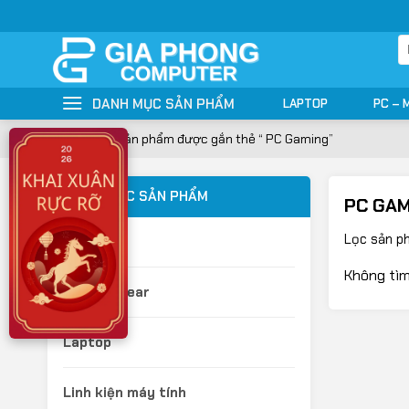
Bỏ
qua
T
nội
ki
dung
DANH MỤC SẢN PHẨM
LAPTOP
PC – 
Trang chủ
»
Sản phẩm được gắn thẻ “ PC Gaming”
DANH MỤC SẢN PHẨM
PC GAM
Lọc sản p
Camera
Không tìm
Gaming Gear
Laptop
Linh kiện máy tính