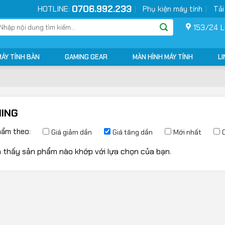
0706.992.233
HOTLINE:
Phụ kiện máy tính
Tải
ìm
153/24 L
ếm:
MÁY TÍNH BÀN
GAMING GEAR
MÀN HÌNH MÁY TÍNH
LI
ING
hẩm theo:
Giá giảm dần
Giá tăng dần
Mới nhất
 thấy sản phẩm nào khớp với lựa chọn của bạn.