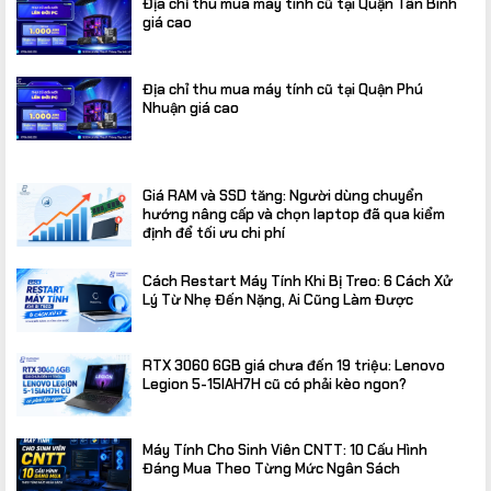
Địa chỉ thu mua máy tính cũ tại Quận Tân Bình
giá cao
Địa chỉ thu mua máy tính cũ tại Quận Phú
Nhuận giá cao
Giá RAM và SSD tăng: Người dùng chuyển
hướng nâng cấp và chọn laptop đã qua kiểm
định để tối ưu chi phí
Cách Restart Máy Tính Khi Bị Treo: 6 Cách Xử
Lý Từ Nhẹ Đến Nặng, Ai Cũng Làm Được
RTX 3060 6GB giá chưa đến 19 triệu: Lenovo
Legion 5-15IAH7H cũ có phải kèo ngon?
Máy Tính Cho Sinh Viên CNTT: 10 Cấu Hình
Đáng Mua Theo Từng Mức Ngân Sách