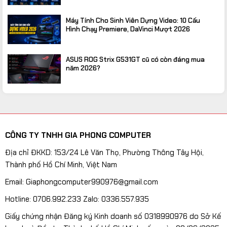
Máy Tính Cho Sinh Viên Dựng Video: 10 Cấu
Hình Chạy Premiere, DaVinci Mượt 2026
ASUS ROG Strix G531GT cũ có còn đáng mua
năm 2026?
CÔNG TY TNHH GIA PHONG COMPUTER
Địa chỉ ĐKKD: 153/24 Lê Văn Thọ, Phường Thông Tây Hội,
Thành phố Hồ Chí Minh, Việt Nam
Email: Giaphongcomputer990976@gmail.com
Hotline: 0706.992.233 Zalo: 0336.557.935
Giấy chứng nhận Đăng ký Kinh doanh số 0318990976 do Sở Kế