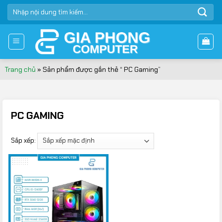
Bỏ
TÌM
qua
KIẾM:
nội
dung
Trang chủ
»
Sản phẩm được gắn thẻ “ PC Gaming”
PC GAMING
Sắp xếp: