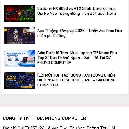
So Sánh RX 9050 vs RTX 5050: Card Đồ Họa
Giá Rẻ Nào “Đáng Đồng Tiền Bát Gạo” Hơn?
Acc FF cộng đồng vip 2026 – Nhận Acc Free Fire
miễn phí 0 đồng
Cầm Dưới 10 Triệu Mua Laptop Gì? Khám Phá
Top 3 “Cực Phẩm” Ngon – Bổ – Rẻ Tại GIA
PHONG COMPUTER
[LỜI MỜI HỢP TÁC] ĐỒNG HÀNH CÙNG CHIẾN
DỊCH “BACK TO SCHOOL 2026” – GIA PHONG
COMPUTER
CÔNG TY TNHH GIA PHONG COMPUTER
Địa chỉ ĐKKD: 153/24 Lê Văn Thọ, Phường Thông Tây Hội,