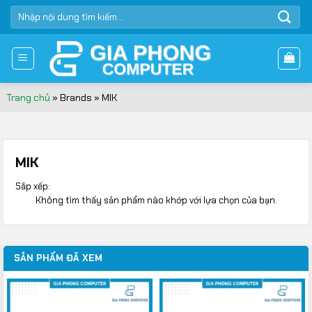
Bỏ
TÌM
qua
KIẾM:
nội
dung
Trang chủ
»
Brands
»
MIK
MIK
Sắp xếp:
Không tìm thấy sản phẩm nào khớp với lựa chọn của bạn.
SẢN PHẨM ĐÃ XEM