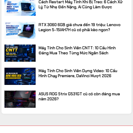
Cách Restart Máy Tính Khi Bị Treo: 6 Cách Xử
Lý Từ Nhẹ Đến Nặng, Ai Cũng Làm Được
RTX 3060 6GB giá chưa đến 19 triệu: Lenovo
Legion 5-15IAH7H cũ có phải kèo ngon?
Máy Tính Cho Sinh Viên CNTT: 10 Cấu Hình
Đáng Mua Theo Từng Mức Ngân Sách
Máy Tính Cho Sinh Viên Dựng Video: 10 Cấu
Hình Chạy Premiere, DaVinci Mượt 2026
ASUS ROG Strix G531GT cũ có còn đáng mua
năm 2026?