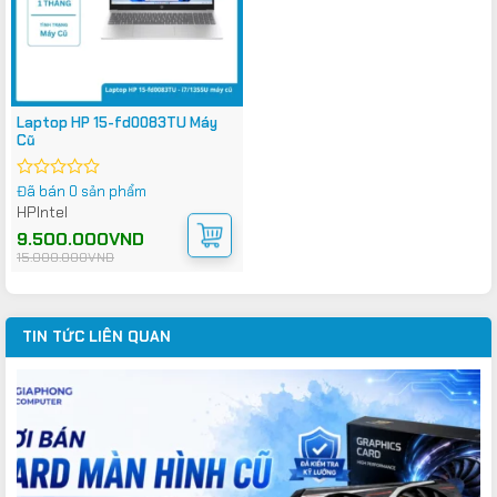
Laptop HP 15-fd0083TU Máy
Cũ
Đã bán 0 sản phẩm
Được
xếp
HP
Intel
hạng
Giá
Giá
9.500.000
VND
0
gốc
hiện
15.000.000
VND
5
là:
tại
sao
15.000.000VND.
là:
9.500.000VND.
TIN TỨC LIÊN QUAN