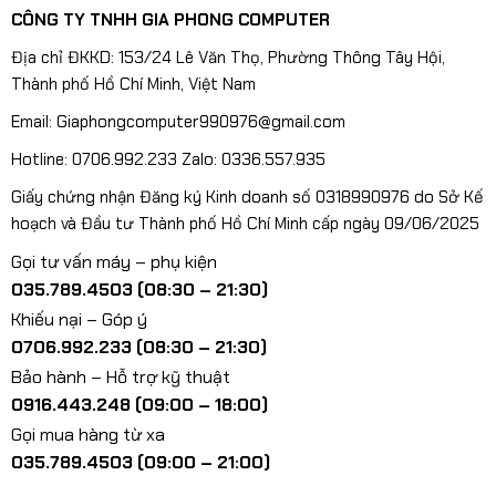
CÔNG TY TNHH GIA PHONG COMPUTER
Địa chỉ ĐKKD: 153/24 Lê Văn Thọ, Phường Thông Tây Hội,
Thành phố Hồ Chí Minh, Việt Nam
Email: Giaphongcomputer990976@gmail.com
Hotline: 0706.992.233 Zalo: 0336.557.935
Giấy chứng nhận Đăng ký Kinh doanh số 0318990976 do Sở Kế
hoạch và Đầu tư Thành phố Hồ Chí Minh cấp ngày 09/06/2025
Gọi tư vấn máy – phụ kiện
035.789.4503 (08:30 – 21:30)
Khiếu nại – Góp ý
0706.992.233 (08:30 – 21:30)
Bảo hành – Hỗ trợ kỹ thuật
0916.443.248 (09:00 – 18:00)
Gọi mua hàng từ xa
035.789.4503 (09:00 – 21:00)