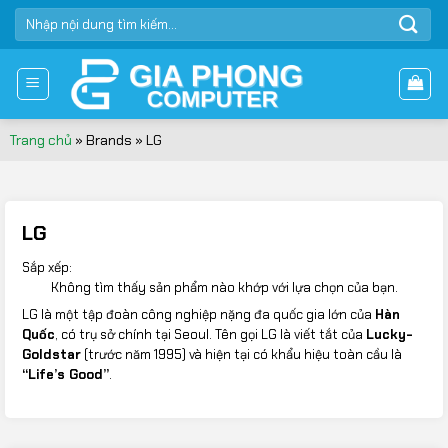
Bỏ
TÌM
qua
KIẾM:
nội
dung
Trang chủ
»
Brands
»
LG
LG
Sắp xếp:
Không tìm thấy sản phẩm nào khớp với lựa chọn của bạn.
LG là một tập đoàn công nghiệp nặng đa quốc gia lớn của
Hàn
Quốc
, có trụ sở chính tại Seoul. Tên gọi LG là viết tắt của
Lucky-
Goldstar
(trước năm 1995) và hiện tại có khẩu hiệu toàn cầu là
“Life’s Good”
.