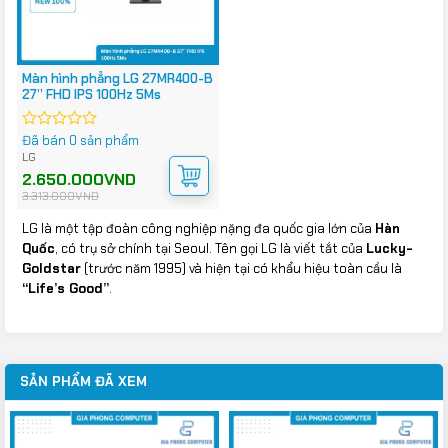
Màn hình phẳng LG 27MR400-B
27” FHD IPS 100Hz 5Ms
Đã bán 0 sản phẩm
Được
xếp
LG
hạng
Giá
Giá
2.650.000
VND
0
gốc
hiện
3.313.000
VND
5
là:
tại
3.313.000VND.
là:
sao
2.650.000VND.
LG là một tập đoàn công nghiệp nặng đa quốc gia lớn của
Hàn
Quốc
, có trụ sở chính tại Seoul. Tên gọi LG là viết tắt của
Lucky-
Goldstar
(trước năm 1995) và hiện tại có khẩu hiệu toàn cầu là
“Life’s Good”
.
SẢN PHẨM ĐÃ XEM