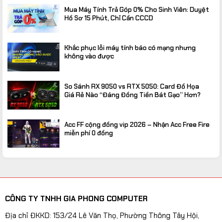
Mua Máy Tính Trả Góp 0% Cho Sinh Viên: Duyệt
Hồ Sơ 15 Phút, Chỉ Cần CCCD
Khắc phục lỗi máy tính báo có mạng nhưng
không vào được
So Sánh RX 9050 vs RTX 5050: Card Đồ Họa
Giá Rẻ Nào “Đáng Đồng Tiền Bát Gạo” Hơn?
Acc FF cộng đồng vip 2026 – Nhận Acc Free Fire
miễn phí 0 đồng
CÔNG TY TNHH GIA PHONG COMPUTER
Địa chỉ ĐKKD: 153/24 Lê Văn Thọ, Phường Thông Tây Hội,