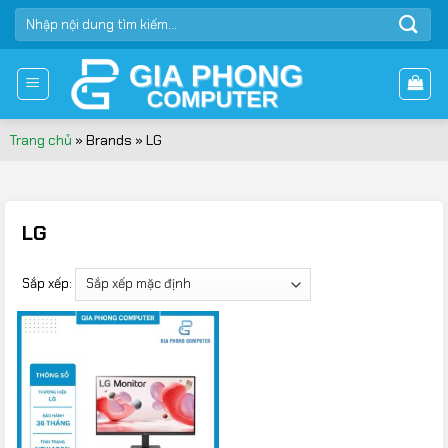
Bỏ
TÌM
qua
KIẾM:
nội
dung
Trang chủ
»
Brands
»
LG
LG
Sắp xếp: