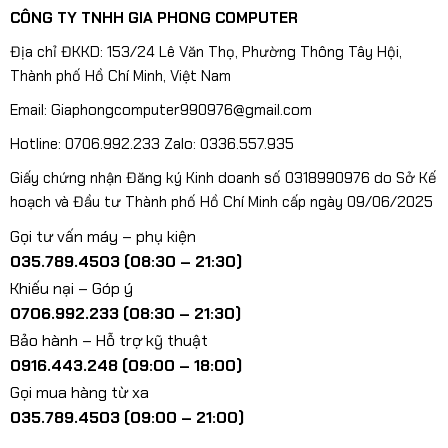
CÔNG TY TNHH GIA PHONG COMPUTER
Địa chỉ ĐKKD: 153/24 Lê Văn Thọ, Phường Thông Tây Hội,
Thành phố Hồ Chí Minh, Việt Nam
Email: Giaphongcomputer990976@gmail.com
Hotline: 0706.992.233 Zalo: 0336.557.935
Giấy chứng nhận Đăng ký Kinh doanh số 0318990976 do Sở Kế
hoạch và Đầu tư Thành phố Hồ Chí Minh cấp ngày 09/06/2025
Gọi tư vấn máy – phụ kiện
035.789.4503 (08:30 – 21:30)
Khiếu nại – Góp ý
0706.992.233 (08:30 – 21:30)
Bảo hành – Hỗ trợ kỹ thuật
0916.443.248 (09:00 – 18:00)
Gọi mua hàng từ xa
035.789.4503 (09:00 – 21:00)