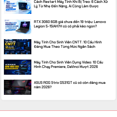
Cách Restart Máy Tính Khi Bị Treo: 6 Cách Xử
Lý Từ Nhẹ Đến Nặng, Ai Cũng Làm Được
RTX 3060 6GB giá chưa đến 19 triệu: Lenovo
Legion 5-15IAH7H cũ có phải kèo ngon?
Máy Tính Cho Sinh Viên CNTT: 10 Cấu Hình
Đáng Mua Theo Từng Mức Ngân Sách
Máy Tính Cho Sinh Viên Dựng Video: 10 Cấu
Hình Chạy Premiere, DaVinci Mượt 2026
ASUS ROG Strix G531GT cũ có còn đáng mua
năm 2026?