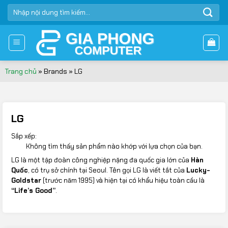
Bỏ
TÌM
qua
KIẾM:
nội
dung
Trang chủ
»
Brands
»
LG
LG
Sắp xếp:
Không tìm thấy sản phẩm nào khớp với lựa chọn của bạn.
LG là một tập đoàn công nghiệp nặng đa quốc gia lớn của
Hàn
Quốc
, có trụ sở chính tại Seoul. Tên gọi LG là viết tắt của
Lucky-
Goldstar
(trước năm 1995) và hiện tại có khẩu hiệu toàn cầu là
“Life’s Good”
.