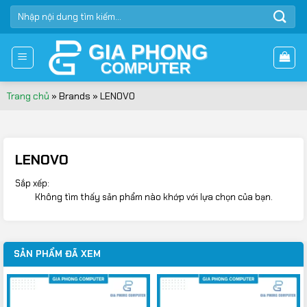
Bỏ
TÌM
qua
KIẾM:
nội
dung
Trang chủ
»
Brands
»
LENOVO
LENOVO
Sắp xếp:
Không tìm thấy sản phẩm nào khớp với lựa chọn của bạn.
SẢN PHẨM ĐÃ XEM