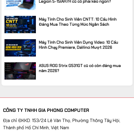
Legion 5-15IAH7H cũ có phải kèo ngon?
Máy Tính Cho Sinh Viên CNTT: 10 Cấu Hình
Đáng Mua Theo Từng Mức Ngân Sách
Máy Tính Cho Sinh Viên Dựng Video: 10 Cấu
Hình Chạy Premiere, DaVinci Mượt 2026
ASUS ROG Strix G531GT cũ có còn đáng mua
năm 2026?
CÔNG TY TNHH GIA PHONG COMPUTER
Địa chỉ ĐKKD: 153/24 Lê Văn Thọ, Phường Thông Tây Hội,
Thành phố Hồ Chí Minh, Việt Nam