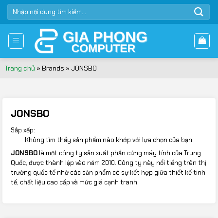
Bỏ
TÌM
qua
KIẾM:
nội
dung
Trang chủ
»
Brands
»
JONSBO
JONSBO
Sắp xếp:
Không tìm thấy sản phẩm nào khớp với lựa chọn của bạn.
JONSBO
là một công ty sản xuất phần cứng máy tính của Trung
Quốc, được thành lập vào năm 2010. Công ty này nổi tiếng trên thị
trường quốc tế nhờ các sản phẩm có sự kết hợp giữa thiết kế tinh
tế, chất liệu cao cấp và mức giá cạnh tranh.