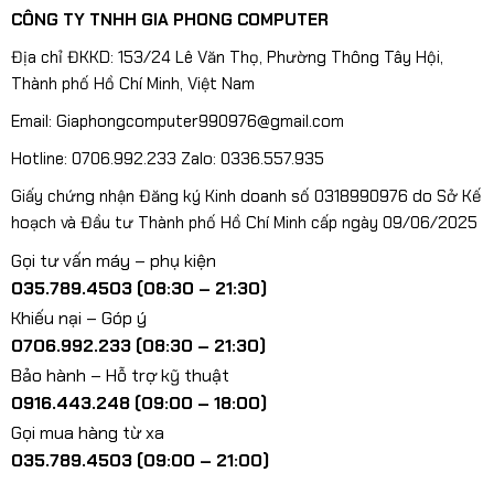
CÔNG TY TNHH GIA PHONG COMPUTER
Địa chỉ ĐKKD: 153/24 Lê Văn Thọ, Phường Thông Tây Hội,
Thành phố Hồ Chí Minh, Việt Nam
Email: Giaphongcomputer990976@gmail.com
Hotline: 0706.992.233 Zalo: 0336.557.935
Giấy chứng nhận Đăng ký Kinh doanh số 0318990976 do Sở Kế
hoạch và Đầu tư Thành phố Hồ Chí Minh cấp ngày 09/06/2025
Gọi tư vấn máy – phụ kiện
035.789.4503 (08:30 – 21:30)
Khiếu nại – Góp ý
0706.992.233 (08:30 – 21:30)
Bảo hành – Hỗ trợ kỹ thuật
0916.443.248 (09:00 – 18:00)
Gọi mua hàng từ xa
035.789.4503 (09:00 – 21:00)