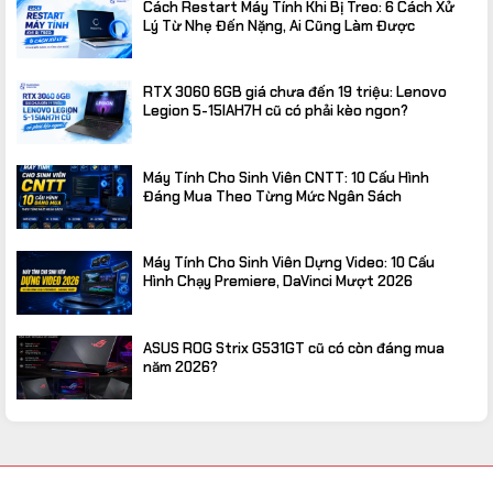
Cách Restart Máy Tính Khi Bị Treo: 6 Cách Xử
Lý Từ Nhẹ Đến Nặng, Ai Cũng Làm Được
RTX 3060 6GB giá chưa đến 19 triệu: Lenovo
Legion 5-15IAH7H cũ có phải kèo ngon?
Máy Tính Cho Sinh Viên CNTT: 10 Cấu Hình
Đáng Mua Theo Từng Mức Ngân Sách
Máy Tính Cho Sinh Viên Dựng Video: 10 Cấu
Hình Chạy Premiere, DaVinci Mượt 2026
ASUS ROG Strix G531GT cũ có còn đáng mua
năm 2026?