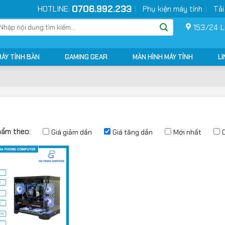
0706.992.233
HOTLINE:
Phụ kiện máy tính
Tải
ìm
153/24 L
ếm:
MÁY TÍNH BÀN
GAMING GEAR
MÀN HÌNH MÁY TÍNH
LI
hẩm theo:
Giá giảm dần
Giá tăng dần
Mới nhất