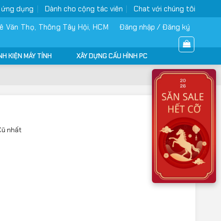
 ứng dụng
Dành cho cộng tác viên
Chat với chúng tôi
ê Văn Thọ, Thông Tây Hội, HCM
Đăng nhập / Đăng ký
NH KIỆN MÁY TÍNH
XÂY DỰNG CẤU HÌNH PC
Cũ nhất