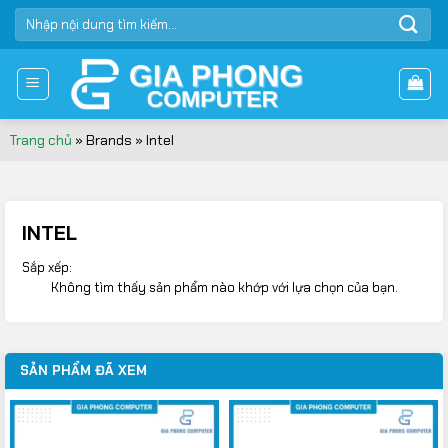
Bỏ
TÌM
qua
KIẾM:
nội
dung
Trang chủ
»
Brands
»
Intel
INTEL
Sắp xếp:
Không tìm thấy sản phẩm nào khớp với lựa chọn của bạn.
SẢN PHẨM ĐÃ XEM