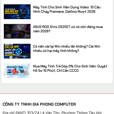
Máy Tính Cho Sinh Viên Dựng Video: 10 Cấu
Hình Chạy Premiere, DaVinci Mượt 2026
ASUS ROG Strix G531GT cũ có còn đáng mua
năm 2026?
Có nên cài lại Win nhiều lần không? Cài Win
nhiều có hại máy tính không?
Mua Máy Tính Trả Góp 0% Cho Sinh Viên: Duyệt
Hồ Sơ 15 Phút, Chỉ Cần CCCD
CÔNG TY TNHH GIA PHONG COMPUTER
Địa chỉ ĐKKD: 153/24 Lê Văn Thọ, Phường Thông Tây Hội,