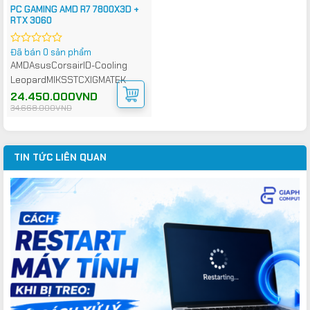
PC GAMING AMD R7 7800X3D +
RTX 3060
Đã bán 0 sản phẩm
Được
xếp
AMD
Asus
Corsair
ID-Cooling
hạng
Leopard
MIK
SSTC
XIGMATEK
0
5
Giá
Giá
24.450.000
VND
gốc
hiện
sao
34.668.000
VND
là:
tại
34.668.000VND.
là:
24.450.000VND.
TIN TỨC LIÊN QUAN