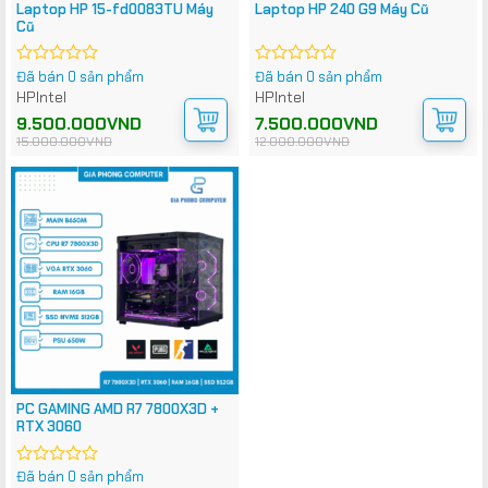
Laptop HP 15-fd0083TU Máy
Laptop HP 240 G9 Máy Cũ
Cũ
Đã bán 0 sản phẩm
Đã bán 0 sản phẩm
Được
Được
xếp
xếp
HP
Intel
HP
Intel
hạng
hạng
Giá
Giá
9.500.000
VND
Giá
Giá
7.500.000
VND
0
0
gốc
hiện
gốc
hiện
15.000.000
VND
12.000.000
VND
5
5
là:
tại
là:
tại
sao
sao
15.000.000VND.
là:
12.000.000VND.
là:
9.500.000VND.
7.500.000VND.
PC GAMING AMD R7 7800X3D +
RTX 3060
Đã bán 0 sản phẩm
Được