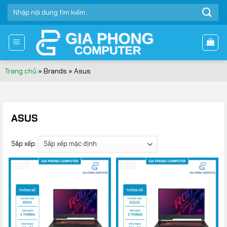
Bỏ
TÌM
qua
KIẾM:
nội
dung
Trang chủ
»
Brands
»
Asus
ASUS
Sắp xếp: