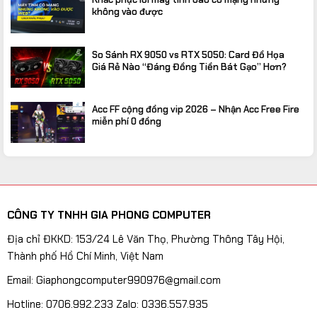
không vào được
So Sánh RX 9050 vs RTX 5050: Card Đồ Họa
Giá Rẻ Nào “Đáng Đồng Tiền Bát Gạo” Hơn?
Acc FF cộng đồng vip 2026 – Nhận Acc Free Fire
miễn phí 0 đồng
CÔNG TY TNHH GIA PHONG COMPUTER
Địa chỉ ĐKKD: 153/24 Lê Văn Thọ, Phường Thông Tây Hội,
Thành phố Hồ Chí Minh, Việt Nam
Email: Giaphongcomputer990976@gmail.com
Hotline: 0706.992.233 Zalo: 0336.557.935