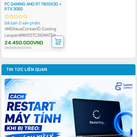
PC GAMING AMD R7 7800X3D +
RTX 3060
Đã bán 0 sản phẩm
Được
xếp
AMD
Asus
Corsair
ID-Cooling
hạng
Leopard
MIK
SSTC
XIGMATEK
0
5
Giá
Giá
24.450.000
VND
gốc
hiện
sao
34.668.000
VND
là:
tại
34.668.000VND.
là:
24.450.000VND.
TIN TỨC LIÊN QUAN