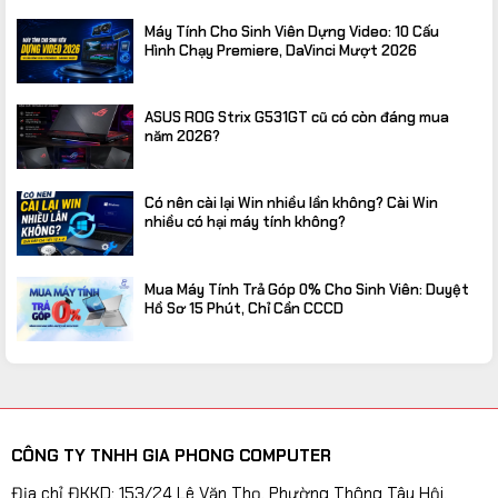
Máy Tính Cho Sinh Viên Dựng Video: 10 Cấu
Hình Chạy Premiere, DaVinci Mượt 2026
ASUS ROG Strix G531GT cũ có còn đáng mua
năm 2026?
Có nên cài lại Win nhiều lần không? Cài Win
nhiều có hại máy tính không?
Mua Máy Tính Trả Góp 0% Cho Sinh Viên: Duyệt
Hồ Sơ 15 Phút, Chỉ Cần CCCD
CÔNG TY TNHH GIA PHONG COMPUTER
Địa chỉ ĐKKD: 153/24 Lê Văn Thọ, Phường Thông Tây Hội,