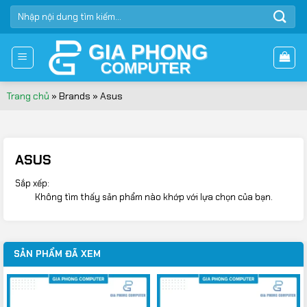
Bỏ
TÌM
qua
KIẾM:
nội
dung
Trang chủ
»
Brands
»
Asus
ASUS
Sắp xếp:
Không tìm thấy sản phẩm nào khớp với lựa chọn của bạn.
SẢN PHẨM ĐÃ XEM