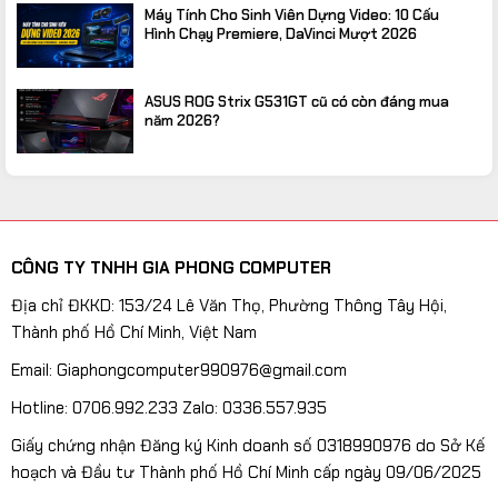
Máy Tính Cho Sinh Viên Dựng Video: 10 Cấu
Hình Chạy Premiere, DaVinci Mượt 2026
ASUS ROG Strix G531GT cũ có còn đáng mua
năm 2026?
CÔNG TY TNHH GIA PHONG COMPUTER
Địa chỉ ĐKKD: 153/24 Lê Văn Thọ, Phường Thông Tây Hội,
Thành phố Hồ Chí Minh, Việt Nam
Email: Giaphongcomputer990976@gmail.com
Hotline: 0706.992.233 Zalo: 0336.557.935
Giấy chứng nhận Đăng ký Kinh doanh số 0318990976 do Sở Kế
hoạch và Đầu tư Thành phố Hồ Chí Minh cấp ngày 09/06/2025