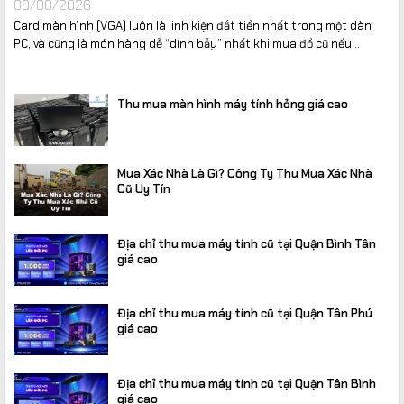
08/08/2026
ràng
Card màn hình (VGA) luôn là linh kiện đắt tiền nhất trong một dàn
PC, và cũng là món hàng dễ “dính bẫy” nhất khi mua đồ cũ nếu...
Giá cả cạnh tranh
, thường xuyên khuyến mãi hấp dẫn
Đội ngũ kỹ thuật viên
lắp máy chuyên sâu – test game
Thu mua màn hình máy tính hỏng giá cao
kỹ lưỡng
trước khi giao
Liên hệ ngay để được tư vấn PC Gaming
Mua Xác Nhà Là Gì? Công Ty Thu Mua Xác Nhà
phù hợp nhất!
Cũ Uy Tín
Địa chỉ thu mua máy tính cũ tại Quận Bình Tân
giá cao
Địa chỉ thu mua máy tính cũ tại Quận Tân Phú
giá cao
Địa chỉ thu mua máy tính cũ tại Quận Tân Bình
giá cao