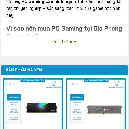
bộ máy
PC Gaming cấu hình mạnh
, linh kiện chính hãng, lắp
ráp chuyên nghiệp – sẵn sàng “cân” mọi tựa game hot hiện
nay.
Vì sao nên mua PC Gaming tại Gia Phong
Computer?
Xem thêm
Cấu hình mạnh, tối ưu hiệu suất chơi game
Trang bị
CPU Intel Core i5/i7, AMD Ryzen 5/7
hiệu năng
cao
SẢN PHẨM ĐÃ XEM
Card đồ họa rời RTX / RX
hỗ trợ chơi game Full HD – 2K
– 4K
RAM từ
16GB – 32GB
, SSD siêu tốc giúp load game cực
nhanh
Tương thích hoàn hảo với các tựa game như
Cyberpunk,
GTA V, Valorant, Liên Minh Huyền Thoại, PUBG, CS2,…