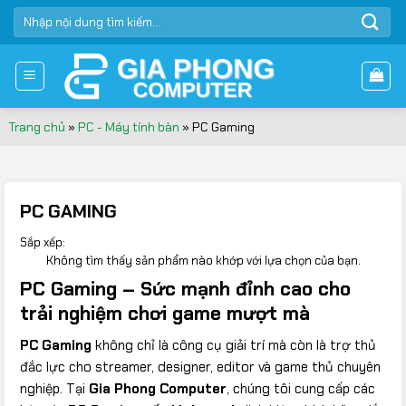
Bỏ
TÌM
qua
KIẾM:
nội
dung
Trang chủ
»
PC - Máy tính bàn
»
PC Gaming
PC GAMING
Sắp xếp:
Không tìm thấy sản phẩm nào khớp với lựa chọn của bạn.
PC Gaming – Sức mạnh đỉnh cao cho
trải nghiệm chơi game mượt mà
PC Gaming
không chỉ là công cụ giải trí mà còn là trợ thủ
đắc lực cho streamer, designer, editor và game thủ chuyên
nghiệp. Tại
Gia Phong Computer
, chúng tôi cung cấp các