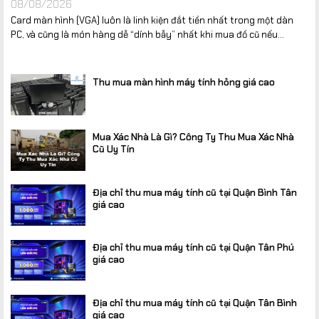
08/08/2026
ràng
Card màn hình (VGA) luôn là linh kiện đắt tiền nhất trong một dàn
PC, và cũng là món hàng dễ “dính bẫy” nhất khi mua đồ cũ nếu...
Giá cả cạnh tranh
, thường xuyên khuyến mãi hấp dẫn
Đội ngũ kỹ thuật viên
lắp máy chuyên sâu – test game
Thu mua màn hình máy tính hỏng giá cao
kỹ lưỡng
trước khi giao
Liên hệ ngay để được tư vấn PC Gaming
Mua Xác Nhà Là Gì? Công Ty Thu Mua Xác Nhà
phù hợp nhất!
Cũ Uy Tín
Địa chỉ thu mua máy tính cũ tại Quận Bình Tân
giá cao
Địa chỉ thu mua máy tính cũ tại Quận Tân Phú
giá cao
Địa chỉ thu mua máy tính cũ tại Quận Tân Bình
giá cao