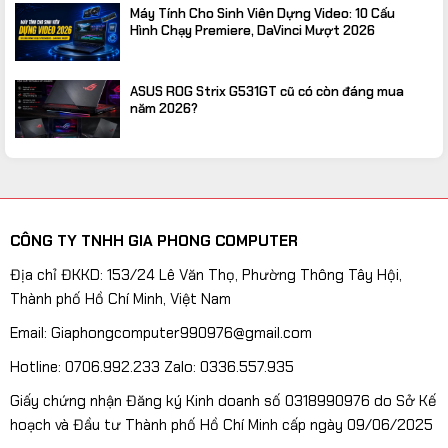
Máy Tính Cho Sinh Viên Dựng Video: 10 Cấu
Hình Chạy Premiere, DaVinci Mượt 2026
ASUS ROG Strix G531GT cũ có còn đáng mua
năm 2026?
CÔNG TY TNHH GIA PHONG COMPUTER
Địa chỉ ĐKKD: 153/24 Lê Văn Thọ, Phường Thông Tây Hội,
Thành phố Hồ Chí Minh, Việt Nam
Email: Giaphongcomputer990976@gmail.com
Hotline: 0706.992.233 Zalo: 0336.557.935
Giấy chứng nhận Đăng ký Kinh doanh số 0318990976 do Sở Kế
hoạch và Đầu tư Thành phố Hồ Chí Minh cấp ngày 09/06/2025