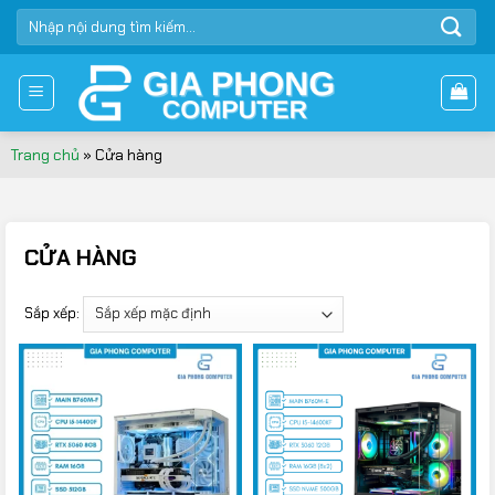
Bỏ
TÌM
qua
KIẾM:
nội
dung
Trang chủ
»
Cửa hàng
CỬA HÀNG
Sắp xếp: