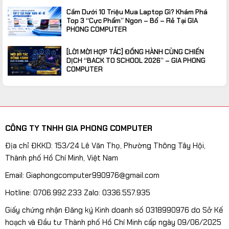
Cầm Dưới 10 Triệu Mua Laptop Gì? Khám Phá
Top 3 “Cực Phẩm” Ngon – Bổ – Rẻ Tại GIA
PHONG COMPUTER
[LỜI MỜI HỢP TÁC] ĐỒNG HÀNH CÙNG CHIẾN
DỊCH “BACK TO SCHOOL 2026” – GIA PHONG
COMPUTER
CÔNG TY TNHH GIA PHONG COMPUTER
Địa chỉ ĐKKD: 153/24 Lê Văn Thọ, Phường Thông Tây Hội,
Thành phố Hồ Chí Minh, Việt Nam
Email: Giaphongcomputer990976@gmail.com
Hotline: 0706.992.233 Zalo: 0336.557.935
Giấy chứng nhận Đăng ký Kinh doanh số 0318990976 do Sở Kế
hoạch và Đầu tư Thành phố Hồ Chí Minh cấp ngày 09/06/2025