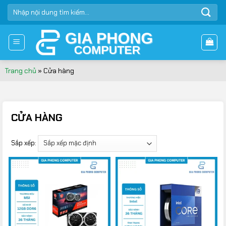
Bỏ
TÌM
qua
KIẾM:
nội
dung
Trang chủ
»
Cửa hàng
CỬA HÀNG
Sắp xếp: