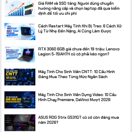
Giá RAM và SSD tăng: Người dùng chuyển
hướng nâng cấp và chọn laptop đã qua kiểm
định để tối ưu chi phí
Cách Restart Máy Tính Khi Bị Treo: 6 Cách Xử
Lý Từ Nhẹ Đến Nặng, Ai Cũng Làm Được
RTX 3060 6GB giá chưa đến 19 triệu: Lenovo
Legion 5-15IAH7H cũ có phải kèo ngon?
Máy Tính Cho Sinh Viên CNTT: 10 Cấu Hình
Đáng Mua Theo Từng Mức Ngân Sách
Máy Tính Cho Sinh Viên Dựng Video: 10 Cấu
Hình Chạy Premiere, DaVinci Mượt 2026
ASUS ROG Strix G531GT cũ có còn đáng mua
năm 2026?