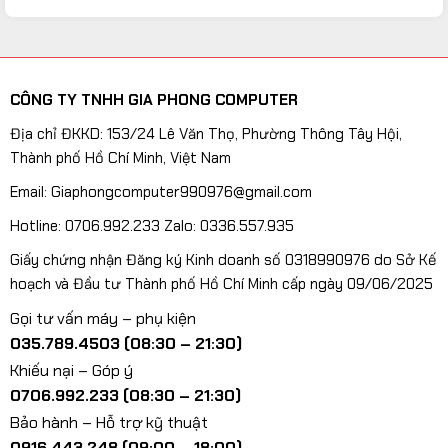
CÔNG TY TNHH GIA PHONG COMPUTER
Địa chỉ ĐKKD: 153/24 Lê Văn Thọ, Phường Thông Tây Hội,
Thành phố Hồ Chí Minh, Việt Nam
Email: Giaphongcomputer990976@gmail.com
Hotline: 0706.992.233 Zalo: 0336.557.935
Giấy chứng nhận Đăng ký Kinh doanh số 0318990976 do Sở Kế
hoạch và Đầu tư Thành phố Hồ Chí Minh cấp ngày 09/06/2025
Gọi tư vấn máy – phụ kiện
035.789.4503 (08:30 – 21:30)
Khiếu nại – Góp ý
0706.992.233 (08:30 – 21:30)
Bảo hành – Hỗ trợ kỹ thuật
0916.443.248 (09:00 – 18:00)