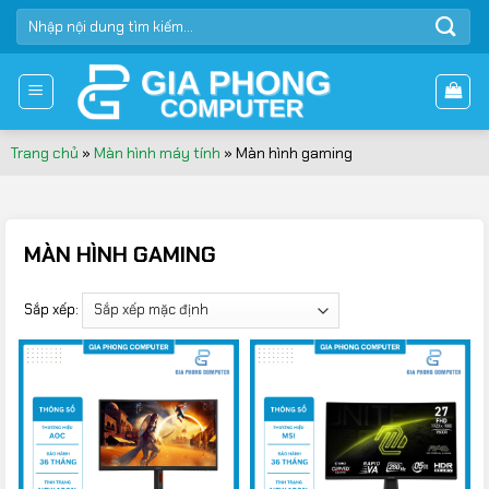
Bỏ
TÌM
qua
KIẾM:
nội
dung
Trang chủ
»
Màn hình máy tính
»
Màn hình gaming
MÀN HÌNH GAMING
Sắp xếp: