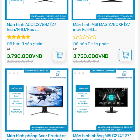
Màn hình AOC C27G4Z (27
Màn hình MSI MAG 276CXF (27
Inch/FHD/Fast
inch FullHD
VA/280Hz/0.3ms/Curved)
VA/280Hz/0.5ms/Curved)
chuyên game
chuyên game
Đã bán 0 sản phẩm
Đã bán 0 sản phẩm
Được xếp
Được
hạng
5.00
xếp
AOC
MSI
5 sao
hạng
Giá
Giá
3.790.000
VND
Giá
Giá
3.750.000
VND
0
gốc
hiện
gốc
hiện
3.890.000
VND
3.850.000
VND
5
là:
tại
là:
tại
3.890.000VND.
là:
3.850.000VND.
là:
sao
3.790.000VND.
3.750.000VND.
Màn hình phẳng Acer Predator
Màn hình phẳng MSI G274F 27″