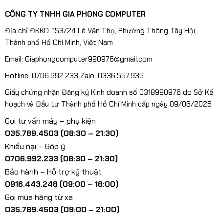
CÔNG TY TNHH GIA PHONG COMPUTER
Địa chỉ ĐKKD: 153/24 Lê Văn Thọ, Phường Thông Tây Hội,
Thành phố Hồ Chí Minh, Việt Nam
Email: Giaphongcomputer990976@gmail.com
Hotline: 0706.992.233 Zalo: 0336.557.935
Giấy chứng nhận Đăng ký Kinh doanh số 0318990976 do Sở Kế
hoạch và Đầu tư Thành phố Hồ Chí Minh cấp ngày 09/06/2025
Gọi tư vấn máy – phụ kiện
035.789.4503 (08:30 – 21:30)
Khiếu nại – Góp ý
0706.992.233 (08:30 – 21:30)
Bảo hành – Hỗ trợ kỹ thuật
0916.443.248 (09:00 – 18:00)
Gọi mua hàng từ xa
035.789.4503 (09:00 – 21:00)