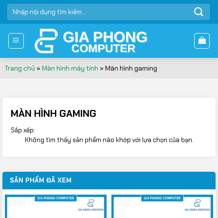
Bỏ
TÌM
qua
KIẾM:
nội
dung
Trang chủ
»
Màn hình máy tính
»
Màn hình gaming
MÀN HÌNH GAMING
Sắp xếp:
Không tìm thấy sản phẩm nào khớp với lựa chọn của bạn.
SẢN PHẨM ĐÃ XEM