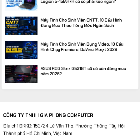
Legion 5-15IAH7H cũ có phải kèo ngon?
Máy Tính Cho Sinh Viên CNTT: 10 Cấu Hình
Đáng Mua Theo Từng Mức Ngân Sách
Máy Tính Cho Sinh Viên Dựng Video: 10 Cấu
Hình Chạy Premiere, DaVinci Mượt 2026
ASUS ROG Strix G531GT cũ có còn đáng mua
năm 2026?
CÔNG TY TNHH GIA PHONG COMPUTER
Địa chỉ ĐKKD: 153/24 Lê Văn Thọ, Phường Thông Tây Hội,
Thành phố Hồ Chí Minh, Việt Nam