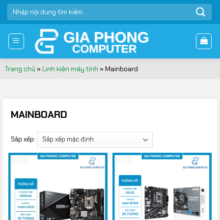
Bỏ
TÌM
qua
KIẾM:
nội
dung
Trang chủ
»
Linh kiện máy tính
»
Mainboard
MAINBOARD
Sắp xếp: