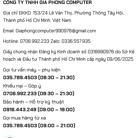
CÔNG TY TNHH GIA PHONG COMPUTER
Địa chỉ ĐKKD: 153/24 Lê Văn Thọ, Phường Thông Tây Hội,
Thành phố Hồ Chí Minh, Việt Nam
Email: Giaphongcomputer990976@gmail.com
Hotline: 0706.992.233 Zalo: 0336.557.935
Giấy chứng nhận Đăng ký Kinh doanh số 0318990976 do Sở Kế
hoạch và Đầu tư Thành phố Hồ Chí Minh cấp ngày 09/06/2025
Gọi tư vấn máy – phụ kiện
035.789.4503 (08:30 – 21:30)
Khiếu nại – Góp ý
0706.992.233 (08:30 – 21:30)
Bảo hành – Hỗ trợ kỹ thuật
0916.443.248 (09:00 – 18:00)
Gọi mua hàng từ xa
035.789.4503 (09:00 – 21:00)